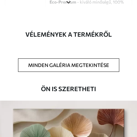
Eco-Premium
- kiváló minőségű, 100%
pamutból készült vászon.
Szerző
UWALLS
VÉLEMÉNYEK A TERMÉKRŐL
Cikkszám
s33131
Továbbá
Lakkbevonatot adhat hozzá.
MINDEN GALÉRIA MEGTEKINTÉSE
Elérhető anyagok
Standard
ÖN IS SZERETHETI
Tól
7900
Ft
✓
Élénk, gazdag színek
✓
Fakulásálló
✓
Biztonságos, szagtalan tinta
✗
Vászonhatású felület
✗
Környezetbarát anyag