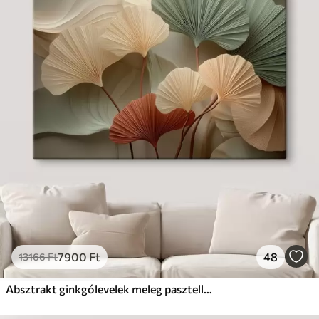
7900
Ft
48
13166
Ft
Absztrakt ginkgólevelek meleg pasztell színekben