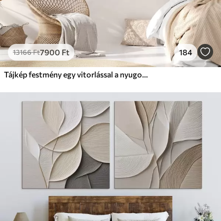
7900
Ft
184
13166
Ft
Tájkép festmény egy vitorlással a nyugodt tengeren, narancssárga és sárga égbolt, távoli hegyek