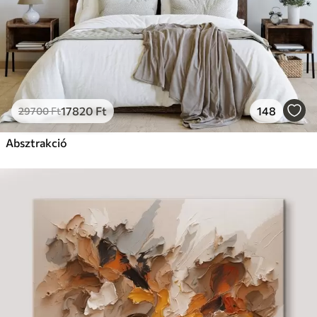
17820
Ft
148
29700
Ft
Absztrakció