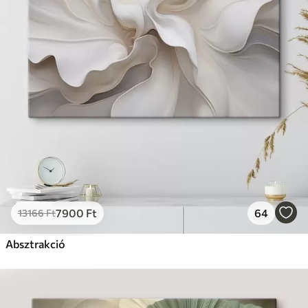
7900
Ft
64
13166
Ft
Absztrakció