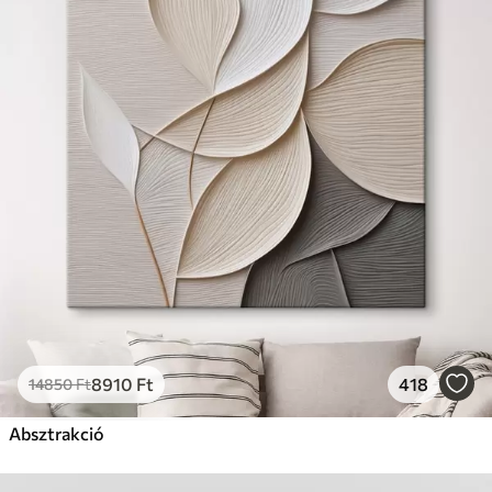
8910
Ft
418
14850
Ft
Absztrakció