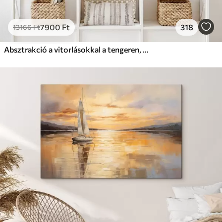
7900
Ft
318
13166
Ft
Absztrakció a vitorlásokkal a tengeren, akril stílusban, naplemente