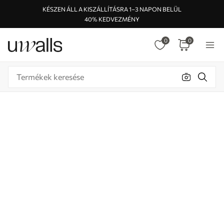
KÉSZEN ÁLL A KISZÁLLÍTÁSRA 1–3 NAPON BELÜL
40% KEDVEZMÉNY
0
0