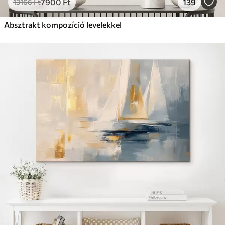
7900
Ft
139
13166
Ft
Absztrakt kompozíció levelekkel