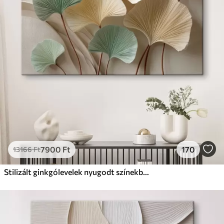
Prémium
Tól
9875
Ft
✓
Élénk, gazdag színek
✓
Fakulásálló
✓
Biztonságos, szagtalan tinta
✓
Vászonhatású felület
✗
Környezetbarát anyag
Eco-Prémium
Tól
12405
Ft
7900
Ft
170
13166
Ft
✓
Élénk, gazdag színek
✓
Fakulásálló
Stilizált ginkgólevelek nyugodt színekben
✓
Biztonságos, szagtalan tinta
✓
Vászonhatású felület
✓
Környezetbarát anyag