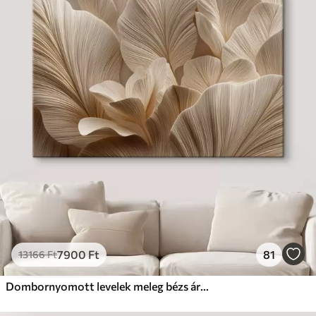
7900
Ft
81
13166
Ft
Dombornyomott levelek meleg bézs árnyalatokban