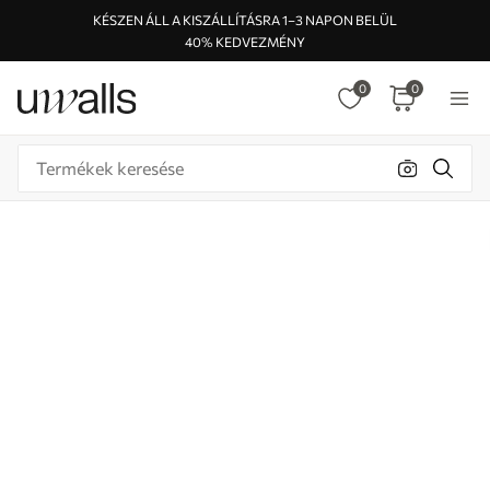
KÉSZEN ÁLL A KISZÁLLÍTÁSRA 1–3 NAPON BELÜL
40% KEDVEZMÉNY
0
0