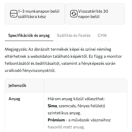
1–3 munkanapon belül
Visszatérítés 30
szállításra kész
napon belül
Specifikációk és anyag
Szállítás és fizetés
GYIK
Megjegyzés: Az ábrázolt termékek képei és színei némileg
eltérhetnek a weboldalon található képektől. Ez függ a monitor
felbontásától és beállításaitól, valamint a fényképezés során
uralkodó fényviszonyoktól.
Jellemzők
Anyag
Három anyag közül választhat:
Sima
, szemcsés, fényes felületű
szintetikus anyag.
Prémium
- a művészek vásznaihoz
hasonló matt anyag.