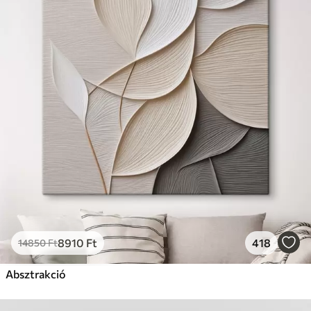
8910
Ft
418
14850
Ft
Absztrakció