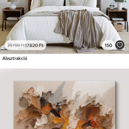
17820
Ft
150
29700
Ft
Absztrakció