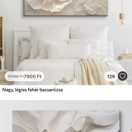
7900
Ft
129
13166
Ft
Nagy, légies fehér bazsarózsa