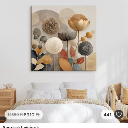
8910
Ft
441
14850
Ft
Absztrakt virágok