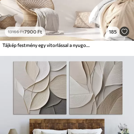
7900
Ft
185
13166
Ft
Tájkép festmény egy vitorlással a nyugodt tengeren, narancssárga és sárga égbolt, távoli hegyek