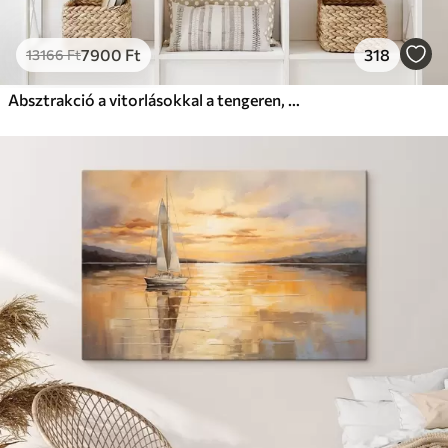
7900
Ft
318
13166
Ft
Absztrakció a vitorlásokkal a tengeren, akril stílusban, naplemente