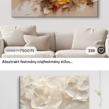
7900
Ft
339
13166
Ft
Absztrakt festmény olajfestmény stílusban