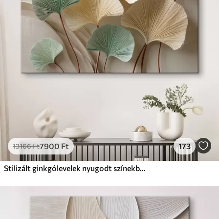
Prémium
Tól
9875
Ft
✓
Élénk, gazdag színek
✓
Fakulásálló
✓
Biztonságos, szagtalan tinta
✓
Vászonhatású felület
✗
Környezetbarát anyag
Eco-Prémium
Tól
12405
Ft
7900
Ft
173
13166
Ft
✓
Élénk, gazdag színek
✓
Fakulásálló
Stilizált ginkgólevelek nyugodt színekben
✓
Biztonságos, szagtalan tinta
✓
Vászonhatású felület
✓
Környezetbarát anyag