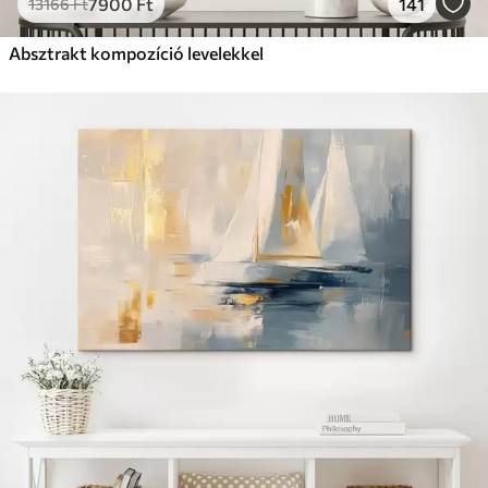
7900
Ft
141
13166
Ft
Absztrakt kompozíció levelekkel