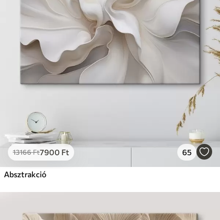
7900
Ft
65
13166
Ft
Absztrakció