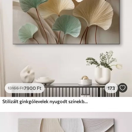
Prémium
Tól
9875
Ft
✓
Élénk, gazdag színek
✓
Fakulásálló
✓
Biztonságos, szagtalan tinta
✓
Vászonhatású felület
✗
Környezetbarát anyag
Eco-Prémium
Tól
12405
Ft
7900
Ft
173
13166
Ft
✓
Élénk, gazdag színek
✓
Fakulásálló
Stilizált ginkgólevelek nyugodt színekben
✓
Biztonságos, szagtalan tinta
✓
Vászonhatású felület
✓
Környezetbarát anyag