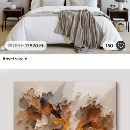
17820
Ft
150
29700
Ft
Absztrakció