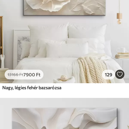
7900
Ft
129
13166
Ft
Nagy, légies fehér bazsarózsa