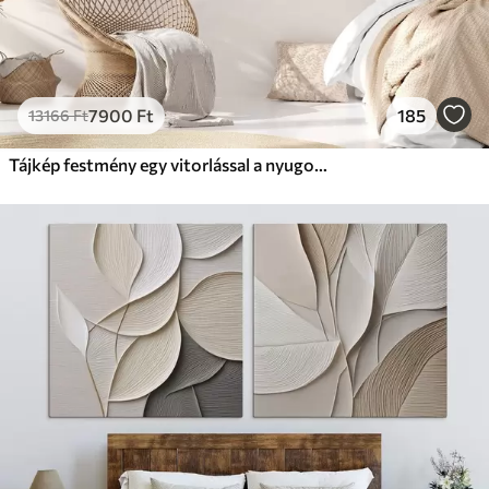
7900
Ft
185
13166
Ft
Tájkép festmény egy vitorlással a nyugodt tengeren, narancssárga és sárga égbolt, távoli hegyek