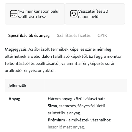
1–3 munkanapon belül
Visszatérítés 30
szállításra kész
napon belül
Specifikációk és anyag
Szállítás és fizetés
GYIK
Megjegyzés: Az ábrázolt termékek képei és színei némileg
eltérhetnek a weboldalon található képektől. Ez függ a monitor
felbontásától és beállításaitól, valamint a fényképezés során
uralkodó fényviszonyoktól.
Jellemzők
Anyag
Három anyag közül választhat:
Sima
, szemcsés, fényes felületű
szintetikus anyag.
Prémium
- a művészek vásznaihoz
hasonló matt anyag.