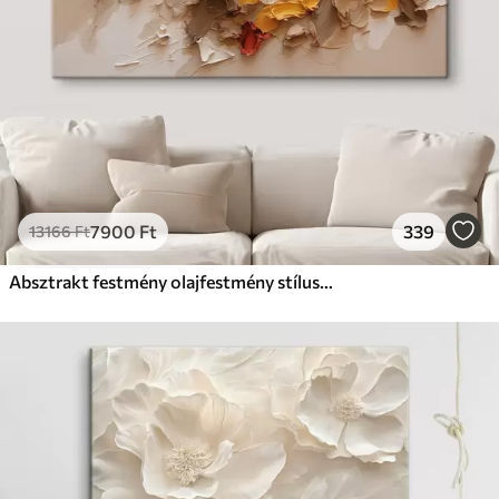
7900
Ft
339
13166
Ft
Absztrakt festmény olajfestmény stílusban