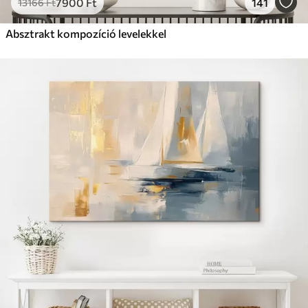
7900
Ft
141
13166
Ft
Absztrakt kompozíció levelekkel