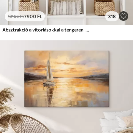
7900
Ft
318
13166
Ft
Absztrakció a vitorlásokkal a tengeren, akril stílusban, naplemente