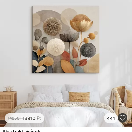
8910
Ft
441
14850
Ft
Absztrakt virágok