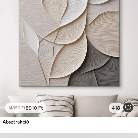
8910
Ft
418
14850
Ft
Absztrakció