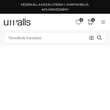
KÉSZEN ÁLL A KISZÁLLÍTÁSRA 1–3 NAPON BELÜL
40% KEDVEZMÉNY
0
0