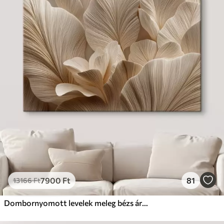
7900
Ft
81
13166
Ft
Dombornyomott levelek meleg bézs árnyalatokban