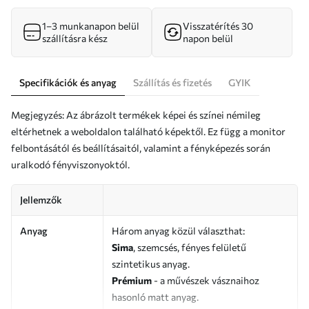
1–3 munkanapon belül
Visszatérítés 30
szállításra kész
napon belül
Specifikációk és anyag
Szállítás és fizetés
GYIK
Megjegyzés: Az ábrázolt termékek képei és színei némileg
eltérhetnek a weboldalon található képektől. Ez függ a monitor
felbontásától és beállításaitól, valamint a fényképezés során
uralkodó fényviszonyoktól.
Jellemzők
Anyag
Három anyag közül választhat:
Sima
, szemcsés, fényes felületű
szintetikus anyag.
Prémium
- a művészek vásznaihoz
hasonló matt anyag.