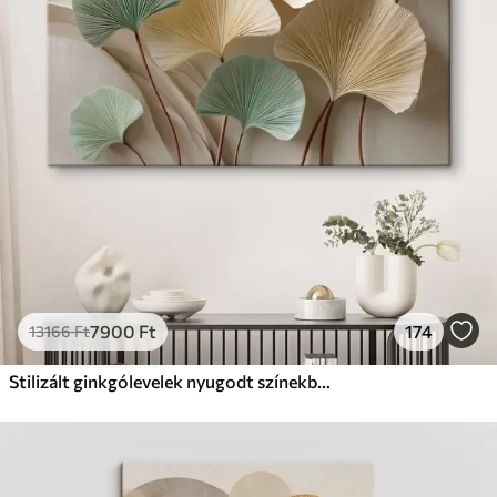
Prémium
Tól
9875
Ft
✓
Élénk, gazdag színek
✓
Fakulásálló
✓
Biztonságos, szagtalan tinta
✓
Vászonhatású felület
✗
Környezetbarát anyag
Eco-Prémium
Tól
12405
Ft
7900
Ft
174
13166
Ft
✓
Élénk, gazdag színek
✓
Fakulásálló
Stilizált ginkgólevelek nyugodt színekben
✓
Biztonságos, szagtalan tinta
✓
Vászonhatású felület
✓
Környezetbarát anyag