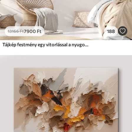
7900
Ft
188
13166
Ft
Tájkép festmény egy vitorlással a nyugodt tengeren, narancssárga és sárga égbolt, távoli hegyek