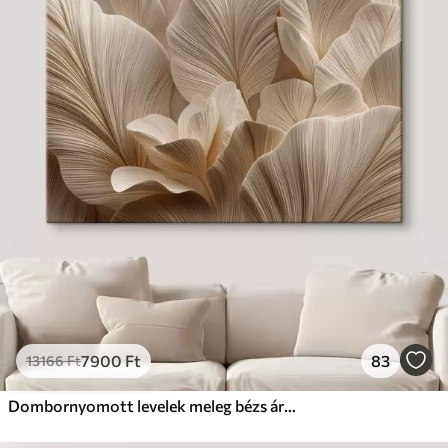
7900
Ft
83
13166
Ft
Dombornyomott levelek meleg bézs árnyalatokban