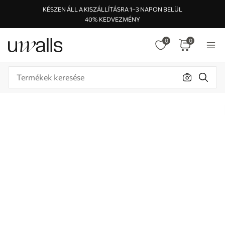
KÉSZEN ÁLL A KISZÁLLÍTÁSRA 1–3 NAPON BELÜL
40% KEDVEZMÉNY
0
0