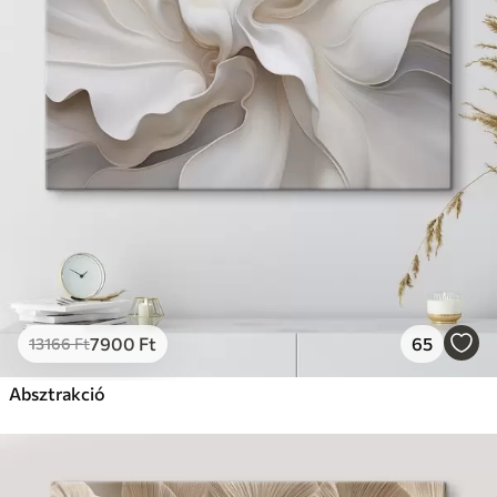
7900
Ft
65
13166
Ft
Absztrakció