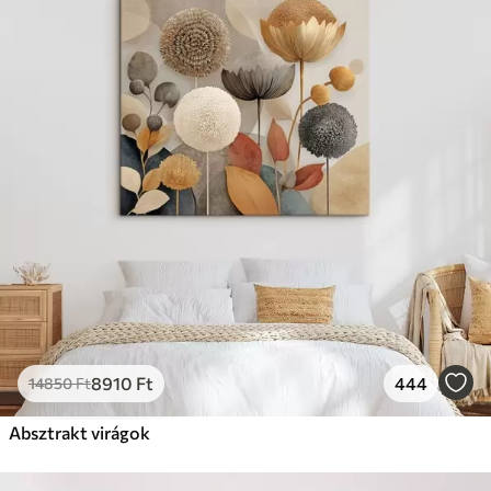
8910
Ft
444
14850
Ft
Absztrakt virágok