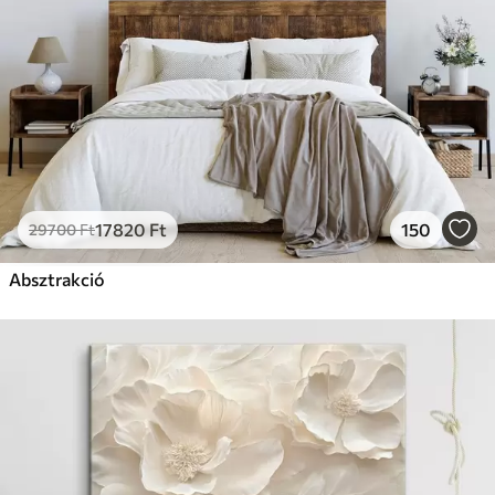
17820
Ft
150
29700
Ft
Absztrakció