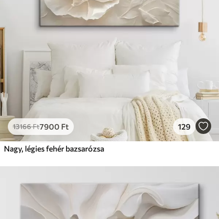
7900
Ft
129
13166
Ft
Nagy, légies fehér bazsarózsa