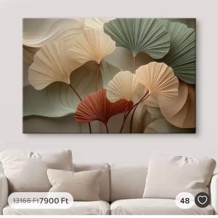
7900
Ft
48
13166
Ft