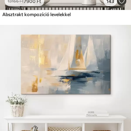
7900
Ft
143
13166
Ft
Absztrakt kompozíció levelekkel