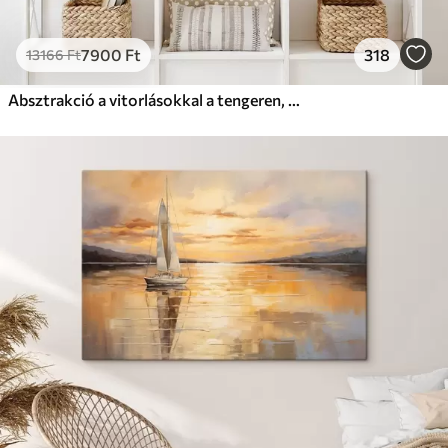
7900
Ft
318
13166
Ft
Absztrakció a vitorlásokkal a tengeren, akril stílusban, naplemente