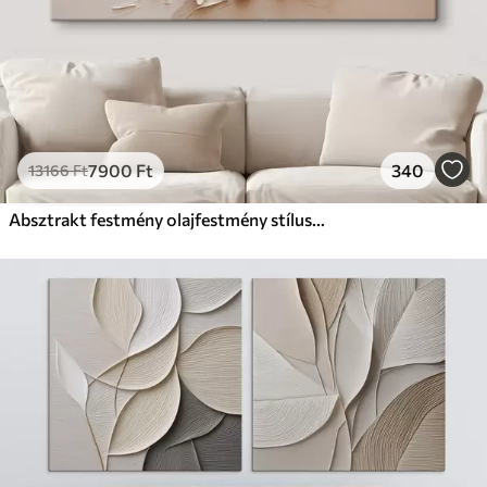
7900
Ft
340
13166
Ft
Absztrakt festmény olajfestmény stílusban