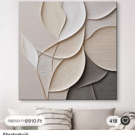
8910
Ft
418
14850
Ft
Absztrakció