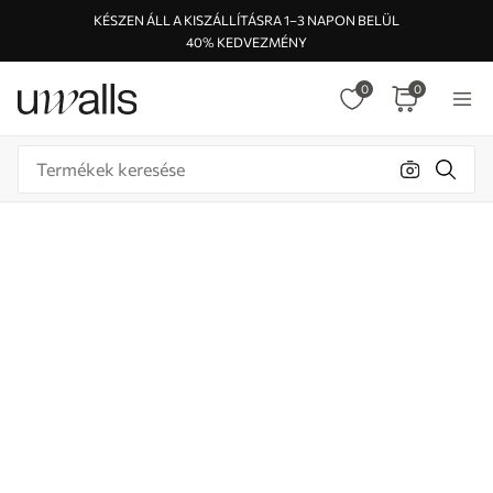
KÉSZEN ÁLL A KISZÁLLÍTÁSRA 1–3 NAPON BELÜL
40% KEDVEZMÉNY
0
0