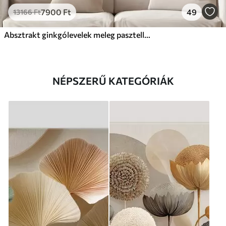
7900
Ft
49
13166
Ft
Absztrakt ginkgólevelek meleg pasztell színekben
NÉPSZERŰ KATEGÓRIÁK