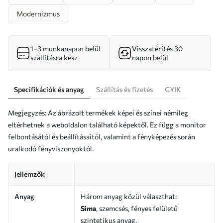
Modernizmus
1–3 munkanapon belül
Visszatérítés 30
szállításra kész
napon belül
Specifikációk és anyag
Szállítás és fizetés
GYIK
Megjegyzés: Az ábrázolt termékek képei és színei némileg
eltérhetnek a weboldalon található képektől. Ez függ a monitor
felbontásától és beállításaitól, valamint a fényképezés során
uralkodó fényviszonyoktól.
Jellemzők
Anyag
Három anyag közül választhat:
Sima
, szemcsés, fényes felületű
szintetikus anyag.