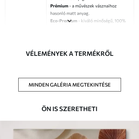
Prémium
- a művészek vásznaihoz
hasonló matt anyag.
Eco-Premium
- kiváló minőségű, 100%
pamutból készült vászon.
Szerző
UWALLS
VÉLEMÉNYEK A TERMÉKRŐL
Cikkszám
s46332
Továbbá
Lakkbevonatot adhat hozzá.
MINDEN GALÉRIA MEGTEKINTÉSE
Elérhető anyagok
Standard
ÖN IS SZERETHETI
Tól
8910
Ft
✓
Élénk, gazdag színek
✓
Fakulásálló