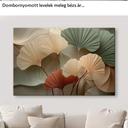
Dombornyomott levelek meleg bézs árnyalatokban