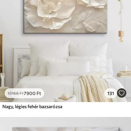
7900
Ft
131
13166
Ft
Nagy, légies fehér bazsarózsa