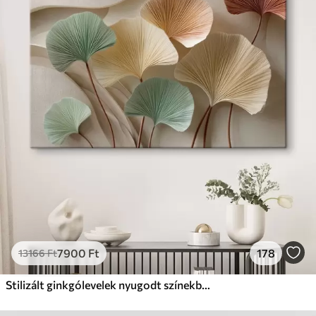
✓
Biztonságos, szagtalan tinta
✗
Vászonhatású felület
✗
Környezetbarát anyag
Prémium
Tól
11140
Ft
✓
Élénk, gazdag színek
✓
Fakulásálló
✓
Biztonságos, szagtalan tinta
✓
Vászonhatású felület
✗
Környezetbarát anyag
Eco-Prémium
Tól
13990
Ft
7900
Ft
178
13166
Ft
✓
Élénk, gazdag színek
✓
Fakulásálló
Stilizált ginkgólevelek nyugodt színekben
✓
Biztonságos, szagtalan tinta