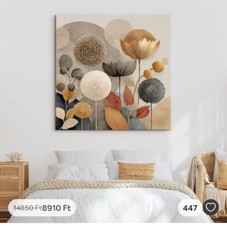
✓
Vászonhatású felület
✓
Környezetbarát anyag
8910
Ft
447
14850
Ft