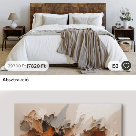
17820
Ft
153
29700
Ft
Absztrakció