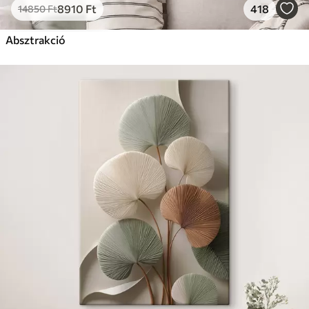
8910
Ft
418
14850
Ft
Absztrakció