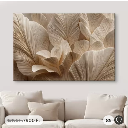
7900
Ft
85
13166
Ft