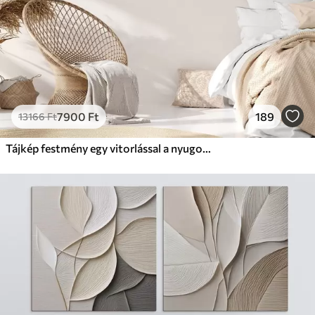
7900
Ft
189
13166
Ft
Tájkép festmény egy vitorlással a nyugodt tengeren, narancssárga és sárga égbolt, távoli hegyek