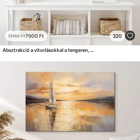
7900
Ft
320
13166
Ft
Absztrakció a vitorlásokkal a tengeren, akril stílusban, naplemente