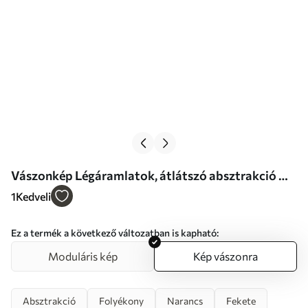
Vászonkép Légáramlatok, átlátszó absztrakció Nr
s46332
1
Kedveli
Ez a termék a következő változatban is kapható:
Moduláris kép
Kép vászonra
Absztrakció
Folyékony
Narancs
Fekete