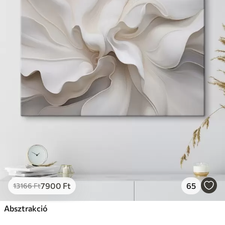
7900
Ft
65
13166
Ft
Absztrakció