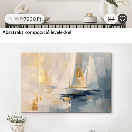
7900
Ft
144
13166
Ft
Absztrakt kompozíció levelekkel