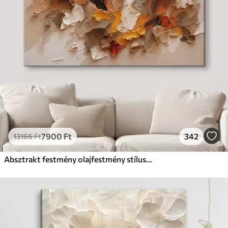
7900
Ft
342
13166
Ft
Absztrakt festmény olajfestmény stílusban