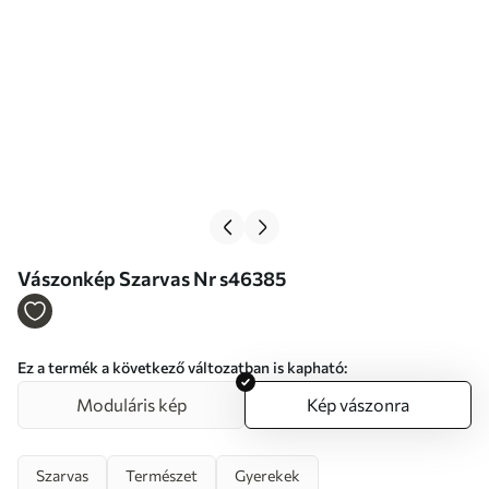
Vászonkép Szarvas Nr s46385
Ez a termék a következő változatban is kapható:
Moduláris kép
Kép vászonra
Szarvas
Természet
Gyerekek