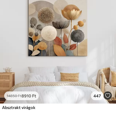
8910
Ft
447
14850
Ft
Absztrakt virágok