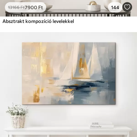
7900
Ft
144
13166
Ft
Absztrakt kompozíció levelekkel