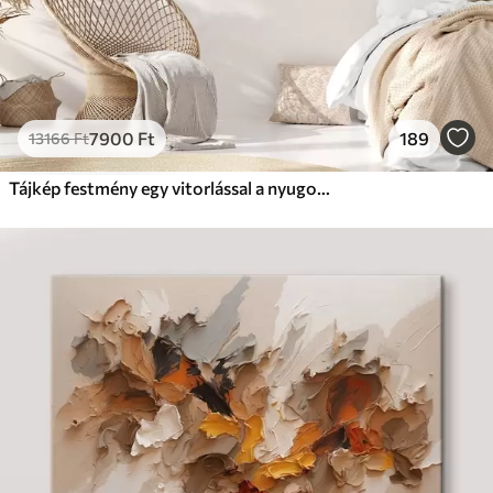
7900
Ft
189
13166
Ft
Tájkép festmény egy vitorlással a nyugodt tengeren, narancssárga és sárga égbolt, távoli hegyek