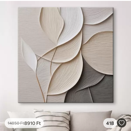
8910
Ft
418
14850
Ft