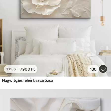
7900
Ft
130
13166
Ft
Nagy, légies fehér bazsarózsa