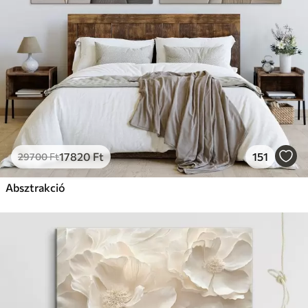
17820
Ft
151
29700
Ft
Absztrakció