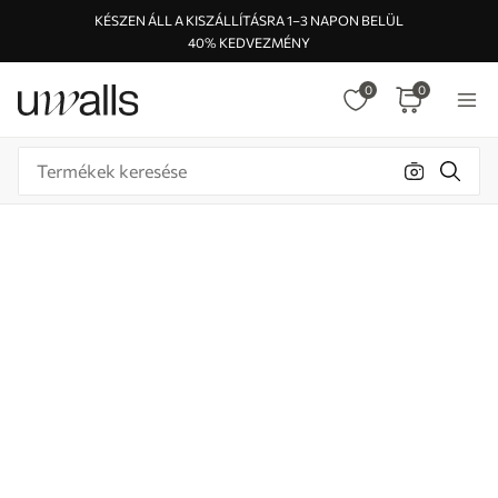
KÉSZEN ÁLL A KISZÁLLÍTÁSRA 1–3 NAPON BELÜL
40% KEDVEZMÉNY
0
0