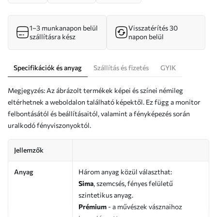
1–3 munkanapon belül
Visszatérítés 30
szállításra kész
napon belül
Specifikációk és anyag
Szállítás és fizetés
GYIK
Megjegyzés: Az ábrázolt termékek képei és színei némileg
eltérhetnek a weboldalon található képektől. Ez függ a monitor
felbontásától és beállításaitól, valamint a fényképezés során
uralkodó fényviszonyoktól.
Jellemzők
Anyag
Három anyag közül választhat:
Sima
, szemcsés, fényes felületű
szintetikus anyag.
Prémium
- a művészek vásznaihoz