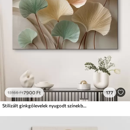
✗
Környezetbarát anyag
Prémium
Tól
9875
Ft
✓
Élénk, gazdag színek
✓
Fakulásálló
✓
Biztonságos, szagtalan tinta
✓
Vászonhatású felület
✗
Környezetbarát anyag
Eco-Prémium
Tól
12405
Ft
7900
Ft
177
13166
Ft
✓
Élénk, gazdag színek
✓
Fakulásálló
Stilizált ginkgólevelek nyugodt színekben
✓
Biztonságos, szagtalan tinta
✓
Vászonhatású felület
✓
Környezetbarát anyag