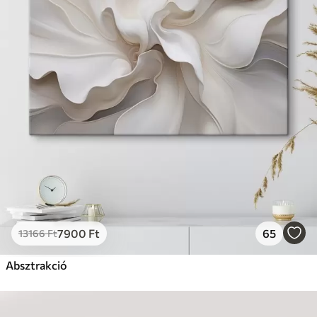
7900
Ft
65
13166
Ft
Absztrakció