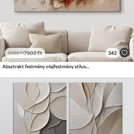
7900
Ft
342
13166
Ft
Absztrakt festmény olajfestmény stílusban