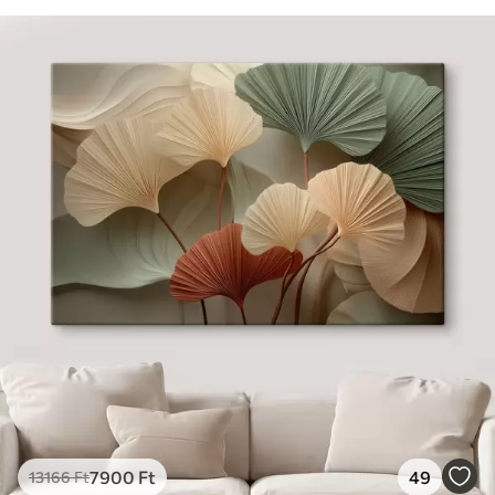
7900
Ft
49
13166
Ft