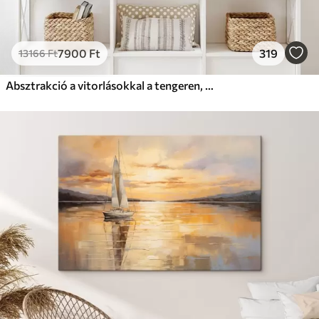
7900
Ft
319
13166
Ft
Absztrakció a vitorlásokkal a tengeren, akril stílusban, naplemente