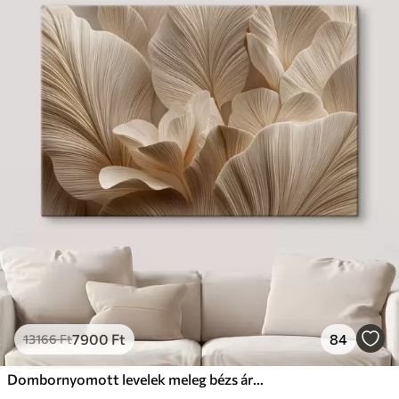
7900
Ft
84
13166
Ft
Dombornyomott levelek meleg bézs árnyalatokban