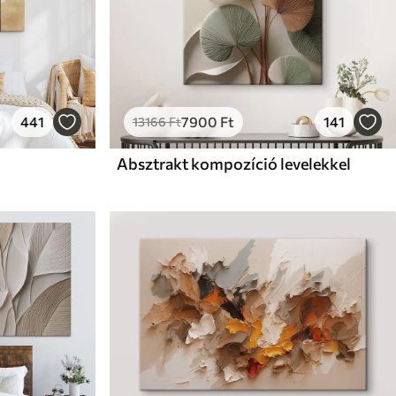
441
7900
Ft
141
13166
Ft
Absztrakt kompozíció levelekkel