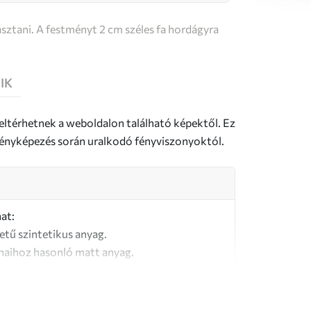
sztani. A festményt 2 cm széles fa hordágyra
IK
 eltérhetnek a weboldalon található képektől. Ez
a fényképezés során uralkodó fényviszonyoktól.
at:
letű szintetikus anyag.
naihoz hasonló matt anyag.
őségű, 100% pamutból készült vászon.