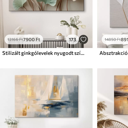
7900
Ft
173
89
13166
Ft
14850
Ft
Stilizált ginkgólevelek nyugodt színekben
Absztrakció