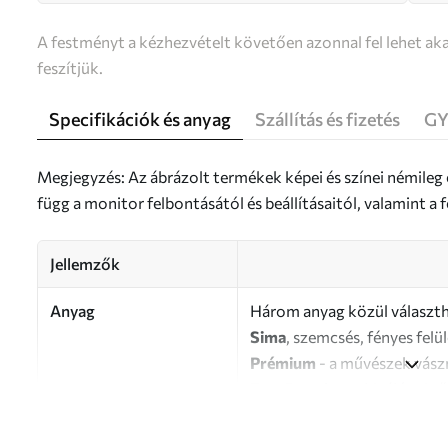
A festményt a kézhezvételt követően azonnal fel lehet aka
feszítjük.
Specifikációk és anyag
Szállítás és fizetés
GY
Megjegyzés: Az ábrázolt termékek képei és színei némileg
függ a monitor felbontásától és beállításaitól, valamint 
Jellemzők
Anyag
Három anyag közül választh
Sima
, szemcsés, fényes felü
Prémium
- a művészek vász
Eco-Premium
- kiváló min
Szerző
UWALLS