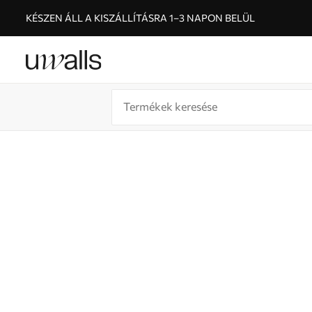
KÉSZEN ÁLL A KISZÁLLÍTÁSRA 1–3 NAPON BELÜL