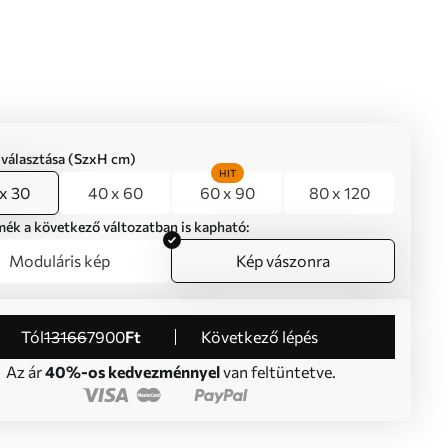
iválasztása (SzxH cm)
HIT
x 30
40 x 60
60 x 90
80 x 120
mék a következő változatban is kapható:
Moduláris kép
Kép vászonra
Tól
13166
7900
Ft
Következő lépés
Az ár
40%-os kedvezménnyel
van feltüntetve.