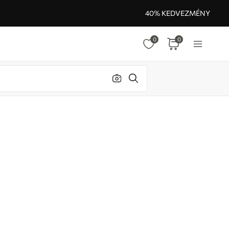
40% KEDVEZMÉNY
0
0