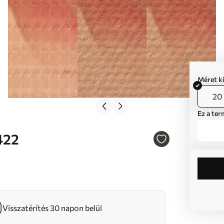
Méret k
20 
Ez a ter
6422
Visszatérítés 30 napon belül