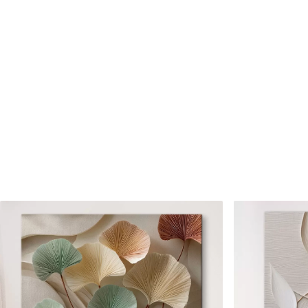
Cikkszám
s46422
Továbbá
Lakkbevonatot adhat hozzá
Elérhető anyagok
Standard
Prémium
Tól
7900
Ft
Tól
9875
Ft
✓
✓
Élénk, gazdag színek
Élénk, gazdag színek
✓
✓
Fakulásálló
Fakulásálló
✓
✓
Biztonságos, szagtalan tinta
Biztonságos, szagtala
✗
✓
Vászonhatású felület
Vászonhatású felület
✗
✗
Környezetbarát anyag
Környezetbarát anya