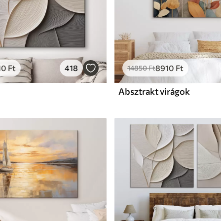
10
Ft
418
8910
Ft
14850
Ft
Absztrakt virágok