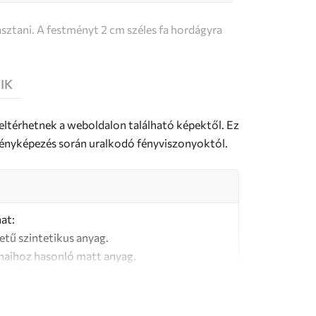
sztani. A festményt 2 cm széles fa hordágyra
IK
 eltérhetnek a weboldalon található képektől. Ez
a fényképezés során uralkodó fényviszonyoktól.
at:
letű szintetikus anyag.
naihoz hasonló matt anyag.
őségű, 100% pamutból készült vászon.