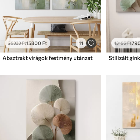
15800
Ft
11
79
26333
Ft
13166
Ft
Absztrakt virágok festmény utánzat