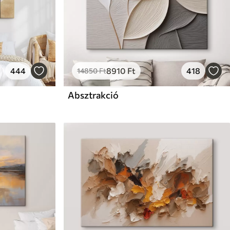
444
8910
Ft
418
14850
Ft
Absztrakció