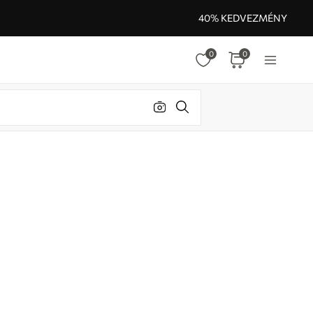
40% KEDVEZMÉNY
0
0