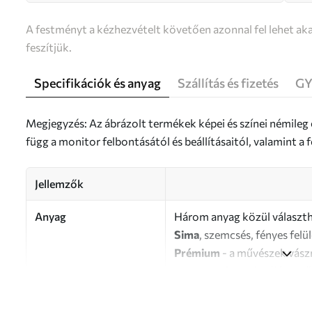
A festményt a kézhezvételt követően azonnal fel lehet aka
feszítjük.
Specifikációk és anyag
Szállítás és fizetés
GY
Megjegyzés: Az ábrázolt termékek képei és színei némileg
függ a monitor felbontásától és beállításaitól, valamint 
Jellemzők
Anyag
Három anyag közül választh
Sima
, szemcsés, fényes felü
Prémium
- a művészek vász
Eco-Premium
- kiváló min
Szerző
UWALLS