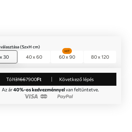
iválasztása (SzxH cm)
HIT
x 30
40 x 60
60 x 90
80 x 120
Tól
13166
7900
Ft
Következő lépés
Az ár
40%-os kedvezménnyel
van feltüntetve.