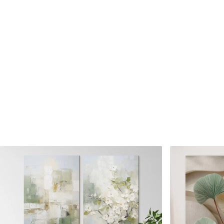
Cikkszám
s46500
Továbbá
Lakkbevonatot adhat hozzá
Elérhető anyagok
Standard
Prémium
Tól
7900
Ft
Tól
9875
Ft
✓
✓
Élénk, gazdag színek
Élénk, gazdag színek
✓
✓
Fakulásálló
Fakulásálló
✓
✓
Biztonságos, szagtalan tinta
Biztonságos, szagtala
✗
✓
Vászonhatású felület
Vászonhatású felület
✗
✗
Környezetbarát anyag
Környezetbarát anya