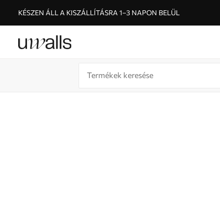
KÉSZEN ÁLL A KISZÁLLÍTÁSRA 1–3 NAPON BELÜL