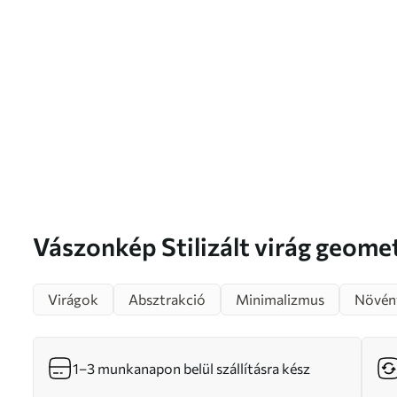
Vászonkép Stilizált virág geometrikus levelekkel,
meleg színekben Nr s46500
Virágok
Absztrakció
Minimalizmus
Növén
1–3 munkanapon belül szállításra kész