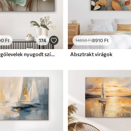
00
Ft
174
8910
Ft
14850
Ft
Stilizált ginkgólevelek nyugodt színekben
Absztrakt virágok