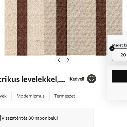
Méret k
20 
1
Kedveli
yek
Modernizmus
Természet
Visszatérítés 30 napon belül