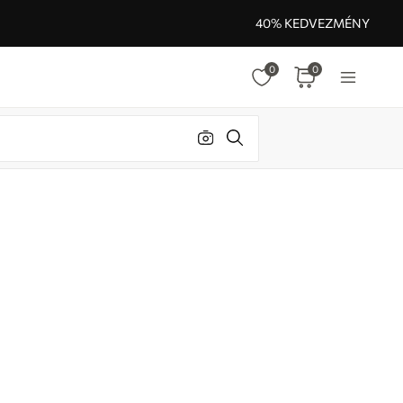
40% KEDVEZMÉNY
0
0