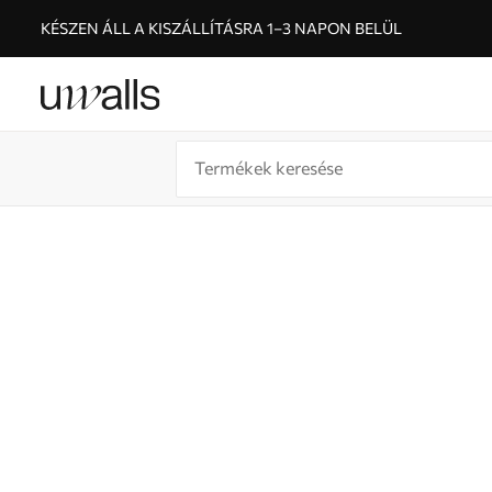
KÉSZEN ÁLL A KISZÁLLÍTÁSRA 1–3 NAPON BELÜL