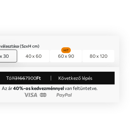
iválasztása (SzxH cm)
HIT
x 30
40 x 60
60 x 90
80 x 120
Tól
13166
7900
Ft
Következő lépés
Az ár
40%-os kedvezménnyel
van feltüntetve.