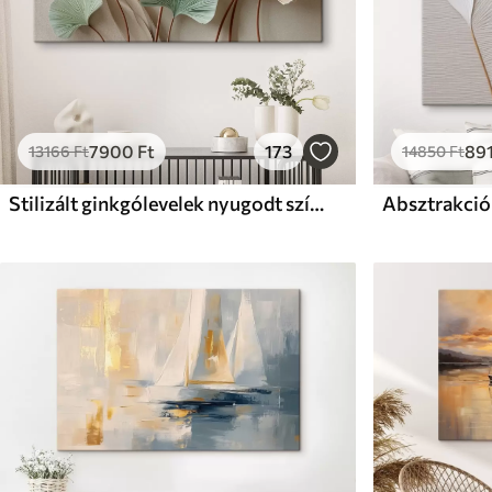
7900
Ft
173
89
13166
Ft
14850
Ft
Stilizált ginkgólevelek nyugodt színekben
Absztrakció