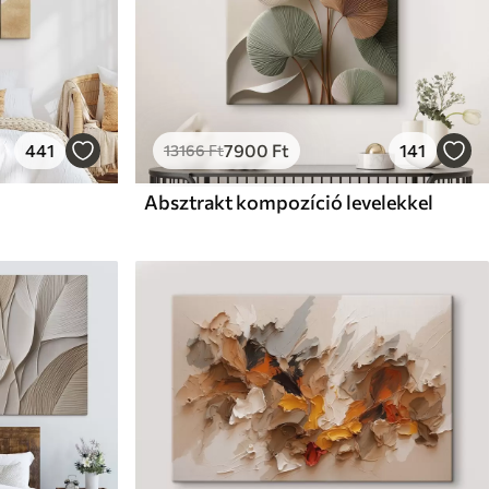
441
7900
Ft
141
13166
Ft
Absztrakt kompozíció levelekkel