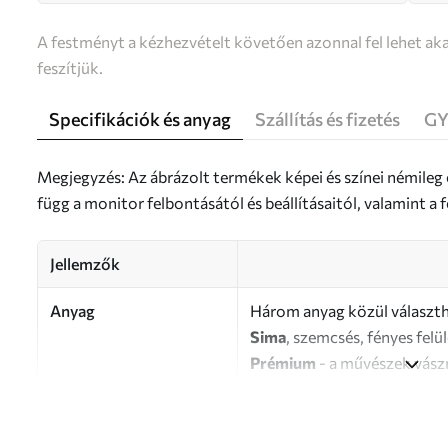
A festményt a kézhezvételt követően azonnal fel lehet aka
feszítjük.
Specifikációk és anyag
Szállítás és fizetés
GY
Megjegyzés: Az ábrázolt termékek képei és színei némileg
függ a monitor felbontásától és beállításaitól, valamint 
Jellemzők
Anyag
Három anyag közül választh
Sima
, szemcsés, fényes felü
Prémium
- a művészek vász
Eco-Premium
- kiváló min
Szerző
UWALLS