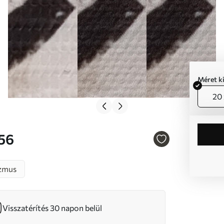
Méret k
20 
556
zmus
Visszatérítés 30 napon belül