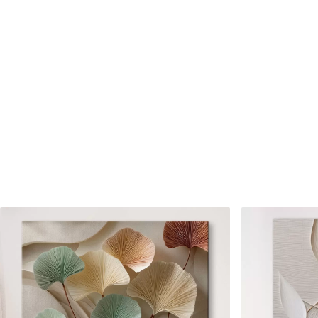
Cikkszám
s46556
Továbbá
Lakkbevonatot adhat hozzá
Elérhető anyagok
Standard
Prémium
Tól
7900
Ft
Tól
9875
Ft
✓
✓
Élénk, gazdag színek
Élénk, gazdag színek
✓
✓
Fakulásálló
Fakulásálló
✓
✓
Biztonságos, szagtalan tinta
Biztonságos, szagtala
✗
✓
Vászonhatású felület
Vászonhatású felület
✗
✗
Környezetbarát anyag
Környezetbarát anya