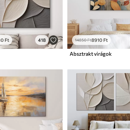
10
Ft
418
8910
Ft
14850
Ft
Absztrakt virágok