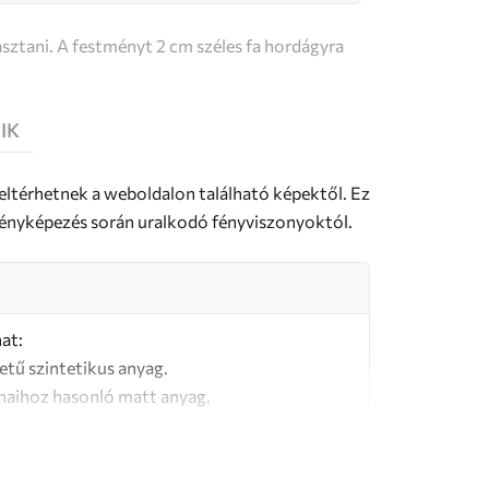
sztani. A festményt 2 cm széles fa hordágyra
IK
 eltérhetnek a weboldalon található képektől. Ez
a fényképezés során uralkodó fényviszonyoktól.
at:
letű szintetikus anyag.
naihoz hasonló matt anyag.
őségű, 100% pamutból készült vászon.