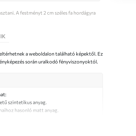
sztani. A festményt 2 cm széles fa hordágyra
IK
 eltérhetnek a weboldalon található képektől. Ez
a fényképezés során uralkodó fényviszonyoktól.
at:
letű szintetikus anyag.
naihoz hasonló matt anyag.
őségű, 100% pamutból készült vászon.