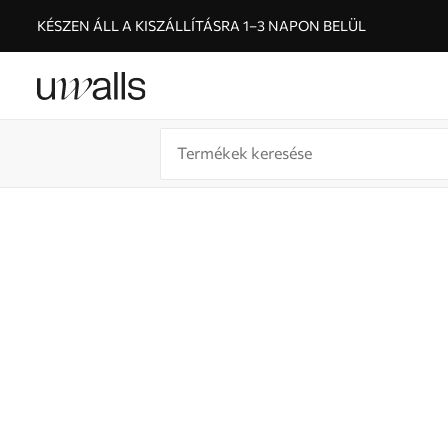
KÉSZEN ÁLL A KISZÁLLÍTÁSRA 1–3 NAPON BELÜL