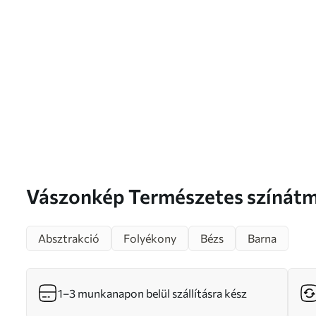
Vászonkép Természetes színátmenetekkel rendelkező
kompozíció Nr s46661
Absztrakció
Folyékony
Bézs
Barna
1–3 munkanapon belül szállításra kész