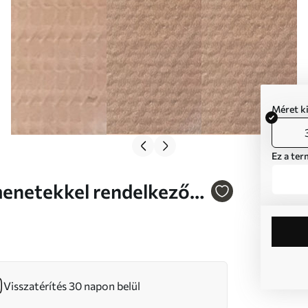
Méret k
Ez a ter
Visszatérítés 30 napon belül