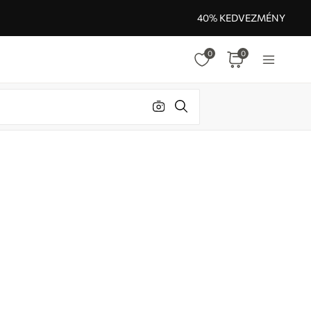
40% KEDVEZMÉNY
0
0