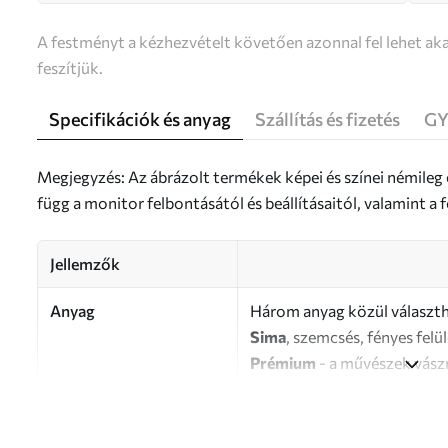
A festményt a kézhezvételt követően azonnal fel lehet aka
feszítjük.
Specifikációk és anyag
Szállítás és fizetés
GY
Megjegyzés: Az ábrázolt termékek képei és színei némileg
függ a monitor felbontásától és beállításaitól, valamint 
Jellemzők
Anyag
Három anyag közül választh
Sima
, szemcsés, fényes felü
Prémium
- a művészek vász
Eco-Premium
- kiváló min
Szerző
UWALLS