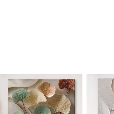
Cikkszám
s46661
Továbbá
Lakkbevonatot adhat hozzá
Elérhető anyagok
Standard
Prémium
Tól
8910
Ft
Tól
11140
Ft
✓
✓
Élénk, gazdag színek
Élénk, gazdag színek
✓
✓
Fakulásálló
Fakulásálló
✓
✓
Biztonságos, szagtalan tinta
Biztonságos, szagtala
✗
✓
Vászonhatású felület
Vászonhatású felület
✗
✗
Környezetbarát anyag
Környezetbarát anya