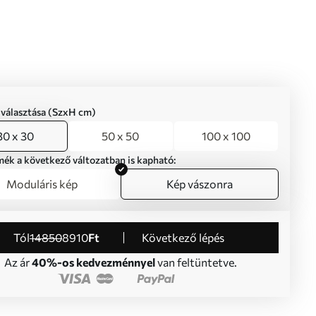
iválasztása (SzxH cm)
30 x 30
50 x 50
100 x 100
mék a következő változatban is kapható:
Moduláris kép
Kép vászonra
Tól
14850
8910
Ft
Következő lépés
Az ár
40%-os kedvezménnyel
van feltüntetve.