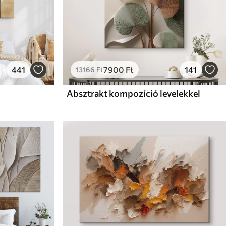
441
7900
Ft
141
13166
Ft
Absztrakt kompozíció levelekkel