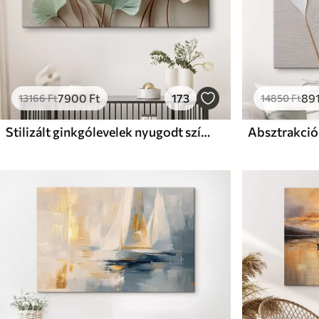
7900
Ft
173
89
13166
Ft
14850
Ft
Stilizált ginkgólevelek nyugodt színekben
Absztrakció