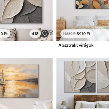
10
Ft
418
8910
Ft
14850
Ft
Absztrakt virágok