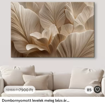
7900
Ft
85
13166
Ft
Dombornyomott levelek meleg bézs árnyalatokban