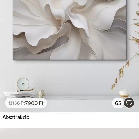
7900
Ft
65
13166
Ft
Absztrakció