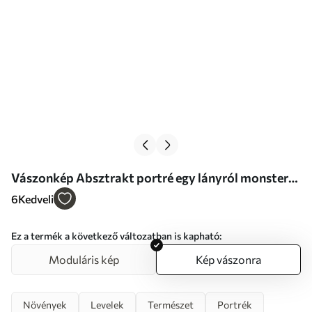
Vászonkép Absztrakt portré egy lányról monstera
levelekkel Nr s47336
6
Kedveli
Ez a termék a következő változatban is kapható:
Moduláris kép
Kép vászonra
Növények
Levelek
Természet
Portrék