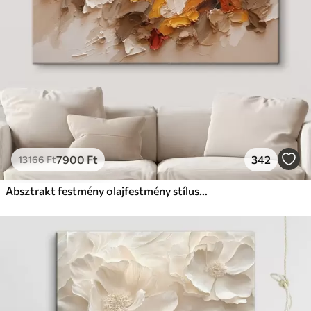
7900
Ft
342
13166
Ft
Absztrakt festmény olajfestmény stílusban