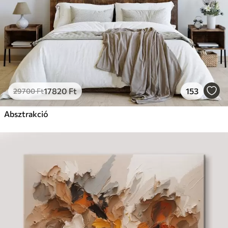
17820
Ft
153
29700
Ft
Absztrakció