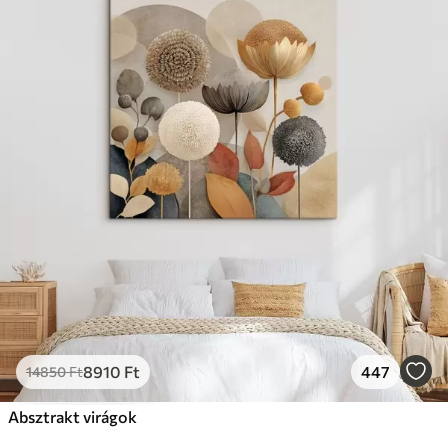
8910
Ft
447
14850
Ft
Absztrakt virágok