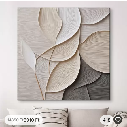
8910
Ft
418
14850
Ft