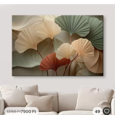
7900
Ft
49
13166
Ft