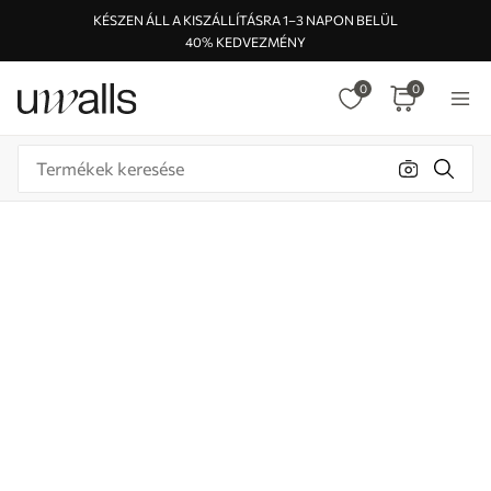
KÉSZEN ÁLL A KISZÁLLÍTÁSRA 1–3 NAPON BELÜL
40% KEDVEZMÉNY
0
0