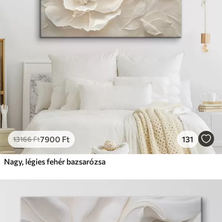
7900
Ft
131
13166
Ft
Nagy, légies fehér bazsarózsa