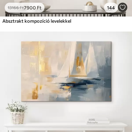
7900
Ft
144
13166
Ft
Absztrakt kompozíció levelekkel