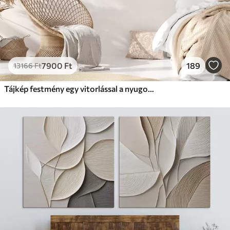
7900
Ft
189
13166
Ft
Tájkép festmény egy vitorlással a nyugodt tengeren, narancssárga és sárga égbolt, távoli hegyek