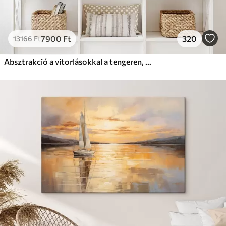
7900
Ft
320
13166
Ft
Absztrakció a vitorlásokkal a tengeren, akril stílusban, naplemente