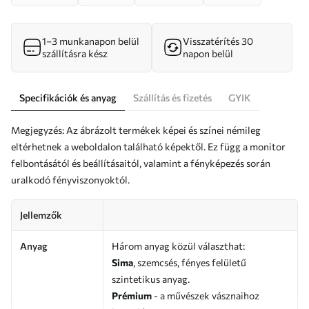
1–3 munkanapon belül
Visszatérítés 30
szállításra kész
napon belül
Specifikációk és anyag
Szállítás és fizetés
GYIK
Megjegyzés: Az ábrázolt termékek képei és színei némileg
eltérhetnek a weboldalon található képektől. Ez függ a monitor
felbontásától és beállításaitól, valamint a fényképezés során
uralkodó fényviszonyoktól.
Jellemzők
Anyag
Három anyag közül választhat:
Sima
, szemcsés, fényes felületű
szintetikus anyag.
Prémium
- a művészek vásznaihoz