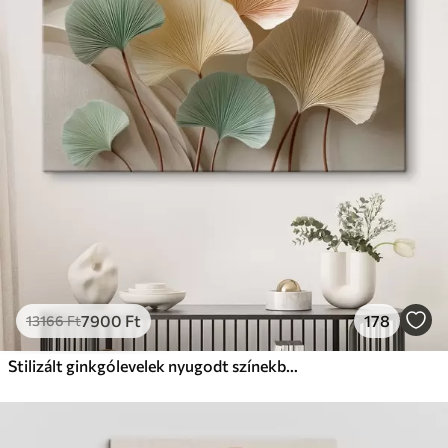
✗
Környezetbarát anyag
Prémium
Tól
9875
Ft
✓
Élénk, gazdag színek
✓
Fakulásálló
✓
Biztonságos, szagtalan tinta
✓
Vászonhatású felület
✗
Környezetbarát anyag
Eco-Prémium
Tól
12405
Ft
7900
Ft
178
13166
Ft
✓
Élénk, gazdag színek
✓
Fakulásálló
Stilizált ginkgólevelek nyugodt színekben
✓
Biztonságos, szagtalan tinta
✓
Vászonhatású felület
✓
Környezetbarát anyag