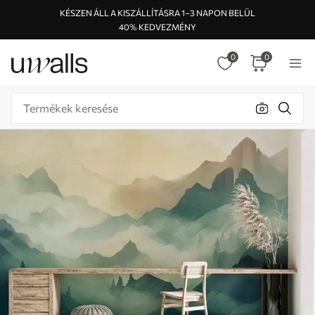
KÉSZEN ÁLL A KISZÁLLÍTÁSRA 1–3 NAPON BELÜL
40% KEDVEZMÉNY
0
0