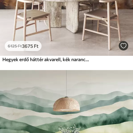
3675
Ft
6125
Ft
Hegyek erdő háttér akvarell, kék narancs színű