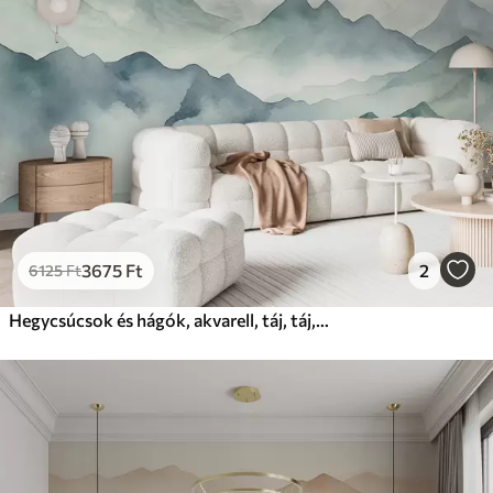
3675
Ft
2
6125
Ft
Hegycsúcsok és hágók, akvarell, táj, táj, kék, szürke színben