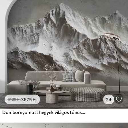
3675
Ft
24
6125
Ft
Dombornyomott hegyek világos tónusokban, textúrával