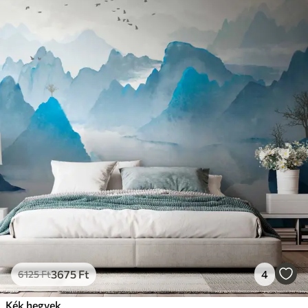
3675
Ft
4
6125
Ft
Kék hegyek