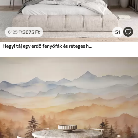
3675
Ft
51
6125
Ft
Hegyi táj egy erdő fenyőfák és réteges hegyek alatt hajnalban könnyű köd vízfesték utánzat művészet akvarell művészet