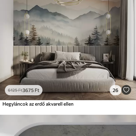
3675
Ft
26
6125
Ft
Hegyláncok az erdő akvarell ellen