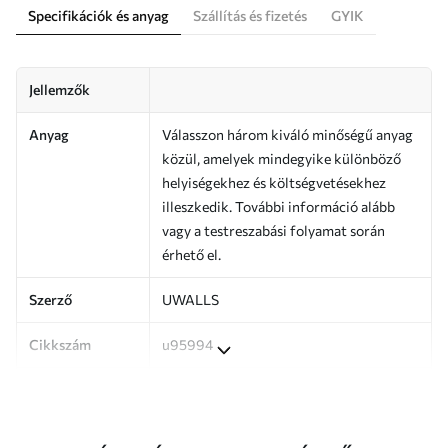
Specifikációk és anyag
Szállítás és fizetés
GYIK
Jellemzők
Anyag
Válasszon három kiváló minőségű anyag
közül, amelyek mindegyike különböző
helyiségekhez és költségvetésekhez
illeszkedik. További információ alább
vagy a testreszabási folyamat során
érhető el.
Szerző
UWALLS
Cikkszám
u95994
Termelés
A képet az Ön által megadott méretben
nyomtatjuk ki, és legfeljebb 50 cm
széles, egyforma csíkokra vágjuk.