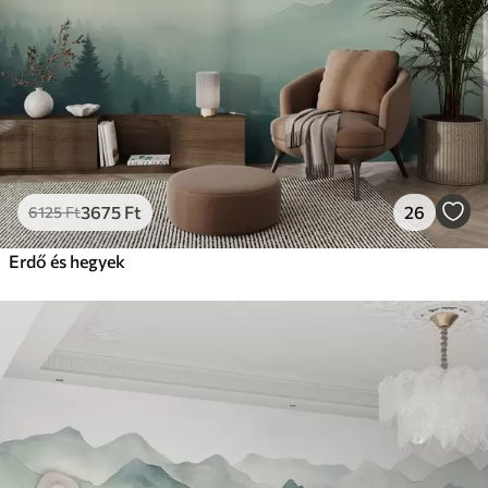
15833
9499
Ft
/m²
Prémium vinil
18208
10925
Ft
/m²
Peel and Stick
22666
13600
Ft
/m²
3675
Ft
26
6125
Ft
Erdő és hegyek