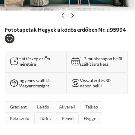
Fototapetak Hegyek a ködös erdőben Nr. u95994
Háttérkép az Ön
1–3 munkanapon belül
méretére
szállításra kész
Ingyenes szállítás
Visszatérítés 30
Magyarországra
napon belül
Gradient
Lejtős
Akvarell
Tájkép
Kékeszöld
Türkiz
Fenyő
Hygge