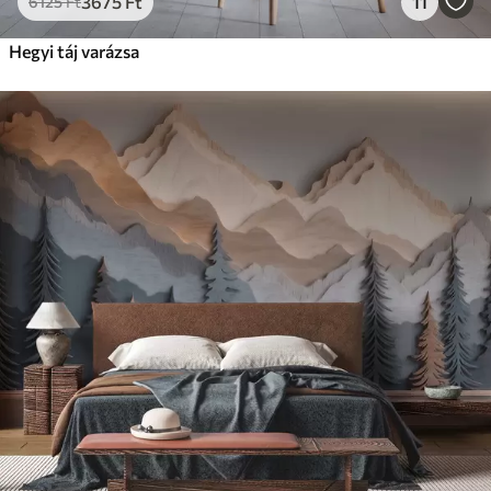
3675
Ft
11
6125
Ft
Hegyi táj varázsa