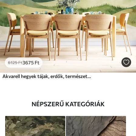
3675
Ft
6125
Ft
Akvarell hegyek tájak, erdők, természetes zöld és bézs színek
NÉPSZERŰ KATEGÓRIÁK