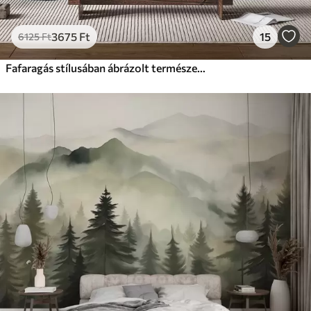
3675
Ft
15
6125
Ft
Fafaragás stílusában ábrázolt természeti táj fenyőfákkal és hegyekkel