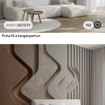
3675
Ft
152
6125
Ft
Puha fű a tengerparton