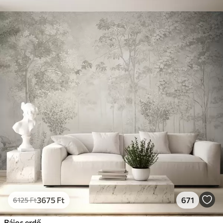
3675
Ft
671
6125
Ft
Bájos erdő