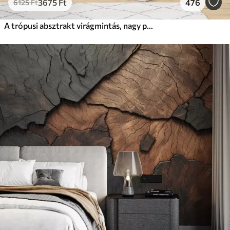
3675
Ft
476
6125
Ft
A trópusi absztrakt virágmintás, nagy pálmalevelekkel, kék és bézs árnyalatokkal buja légkört teremt