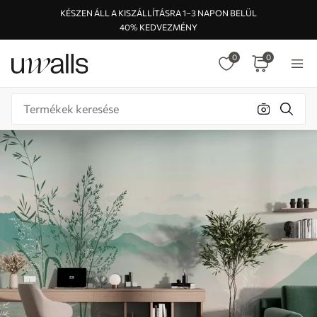
KÉSZEN ÁLL A KISZÁLLÍTÁSRA 1–3 NAPON BELÜL
40% KEDVEZMÉNY
0
0