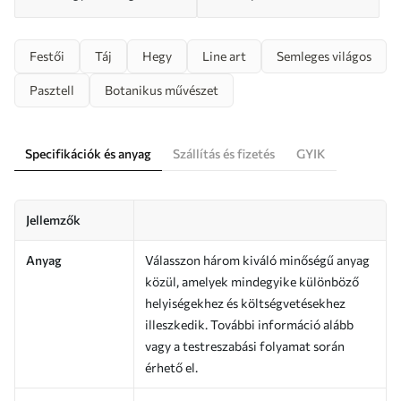
Festői
Táj
Hegy
Line art
Semleges világos
Pasztell
Botanikus művészet
Specifikációk és anyag
Szállítás és fizetés
GYIK
Jellemzők
Anyag
Válasszon három kiváló minőségű anyag
közül, amelyek mindegyike különböző
helyiségekhez és költségvetésekhez
illeszkedik. További információ alább
vagy a testreszabási folyamat során
érhető el.