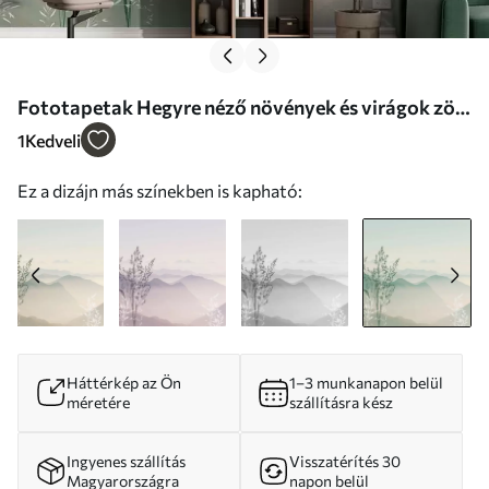
Fototapetak Hegyre néző növények és virágok zöld
színű Nr. w07910v4
1
Kedveli
Ez a dizájn más színekben is kapható:
Háttérkép az Ön
1–3 munkanapon belül
méretére
szállításra kész
Ingyenes szállítás
Visszatérítés 30
Magyarországra
napon belül