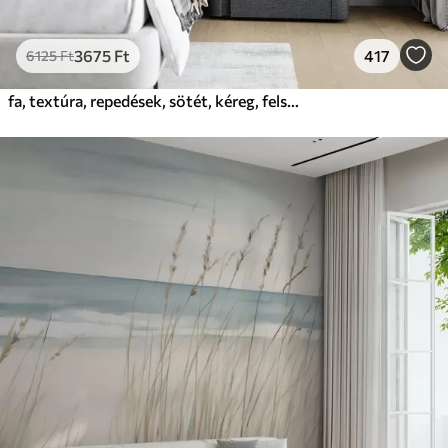
3675
Ft
417
6125
Ft
fa, textúra, repedések, sötét, kéreg, felszín