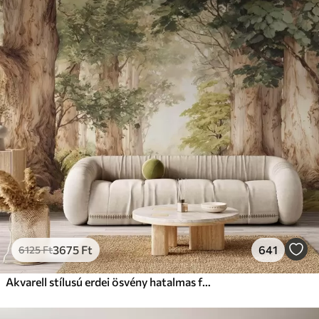
Standard
12500
7500
Ft
/m²
Prémium
15833
9499
Ft
/m²
Prémium vinil
18208
10925
Ft
/m²
Peel and Stick
22666
13600
Ft
/m²
3675
Ft
641
6125
Ft
Akvarell stílusú erdei ösvény hatalmas fák között