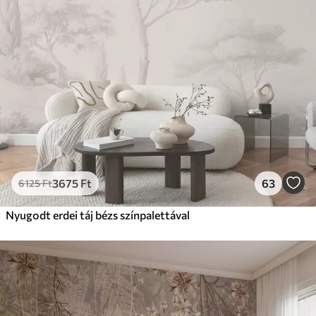
3675
Ft
63
6125
Ft
Nyugodt erdei táj bézs színpalettával