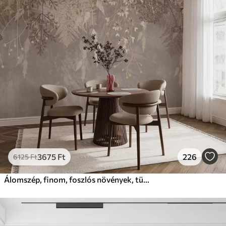
3675
Ft
226
6125
Ft
Álomszép, finom, foszlós növények, tüskék és virágok barna pasztell színekben, ködös, texturált háttér előtt