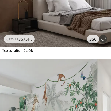
3675
Ft
366
6125
Ft
Texturális illúziók