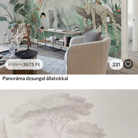
3675
Ft
231
6125
Ft
Panoráma dzsungel állatokkal