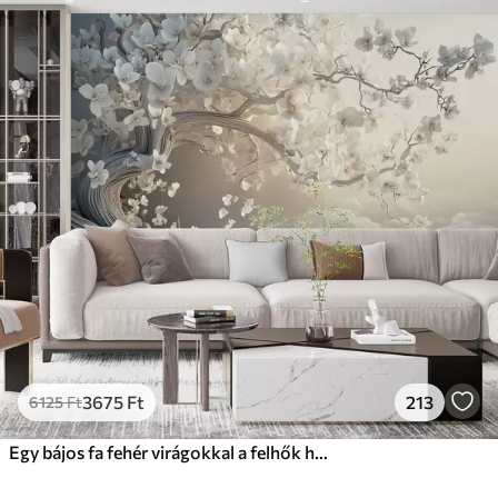
3675
Ft
213
6125
Ft
Egy bájos fa fehér virágokkal a felhők hátterében, érdekes stílusban, finom meleg színekben