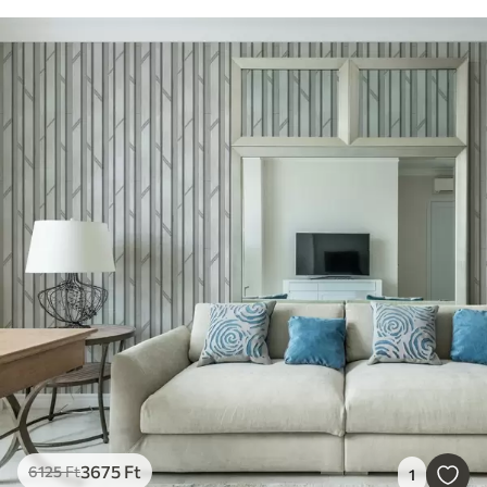
3675
Ft
6125
Ft
1