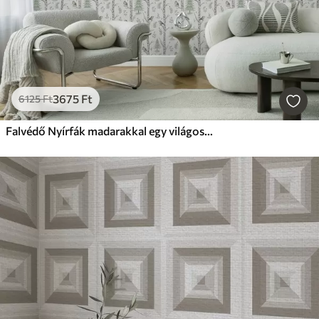
3675
Ft
6125
Ft
Falvédő Nyírfák madarakkal egy világoszöld erdőben