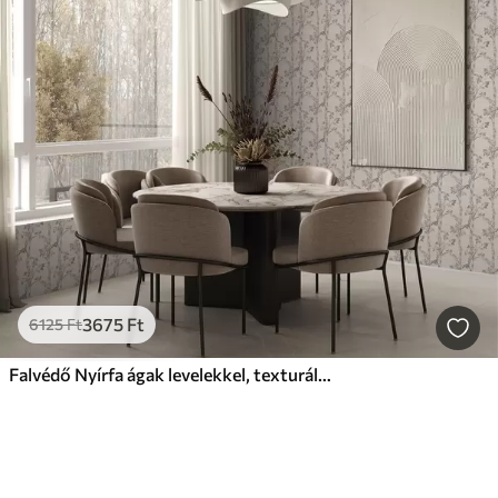
3675
Ft
6125
Ft
Falvédő Nyírfa ágak levelekkel, texturált háttér