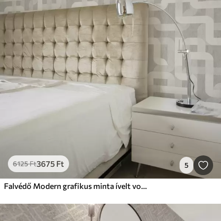
3675
Ft
6125
Ft
5
Falvédő Modern grafikus minta ívelt vonalakkal