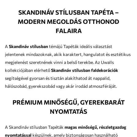
SKANDINÁV STÍLUSBAN TAPÉTA –
MODERN MEGOLDÁS OTTHONOD
FALAIRA
A
Skandináv stílusban
témájú Tapéták ideális választást
jelentenek mindazoknak, akik karaktert, hangulatot és esztétikus
megjelenést szeretnének vinni a belső terekbe. Az Uwalls
kollekciójában elérhető
Skandináv stílusban faldekorációk
segítségével gyorsan és tisztán alakíthatod át nappalid,
hálószobád, gyerekszobád vagy akár irodád atmoszféráját.
PRÉMIUM MINŐSÉGŰ, GYEREKBARÁT
NYOMTATÁS
A Skandináv stílusban Tapéták
magas minőségű, részletgazdag
nyomtatással
készülnek, amely biztonságosan használható