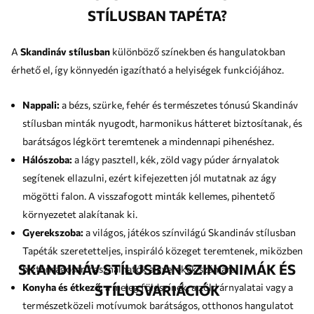
STÍLUSBAN TAPÉTA?
A
Skandináv stílusban
különböző színekben és hangulatokban
érhető el, így könnyedén igazítható a helyiségek funkciójához.
Nappali:
a bézs, szürke, fehér és természetes tónusú Skandináv
stílusban minták nyugodt, harmonikus hátteret biztosítanak, és
barátságos légkört teremtenek a mindennapi pihenéshez.
Hálószoba:
a lágy pasztell, kék, zöld vagy púder árnyalatok
segítenek ellazulni, ezért kifejezetten jól mutatnak az ágy
mögötti falon. A visszafogott minták kellemes, pihentető
környezetet alakítanak ki.
Gyerekszoba:
a világos, játékos színvilágú Skandináv stílusban
Tapéták szeretetteljes, inspiráló közeget teremtenek, miközben
SKANDINÁV STÍLUSBAN SZINONIMÁK ÉS
biztonságosan használhatók a gyerekek számára.
Konyha és étkező:
a meleg földszínek, a zöld árnyalatai vagy a
STÍLUSVARIÁCIÓK
természetközeli motívumok barátságos, otthonos hangulatot