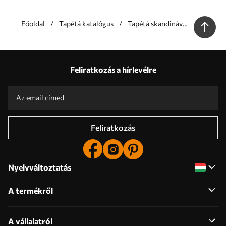
Főoldal
Tapétá katalógus
Tapétá skandináv
stílusban
Előnyeink
Válaszok:
1
Feliratkozás a hírlevélre
Gyártás egyedi méretek szerint
Vegyen részt a 2025-ös ünnepi akciókban és kapjon kedvezményt
Ingyenes professzionális képszerkesztés
Promo kódok kedvezményekkel rendelni!
Feliratkozás
Nyelvváltoztatás
A termékről
A vállalatról