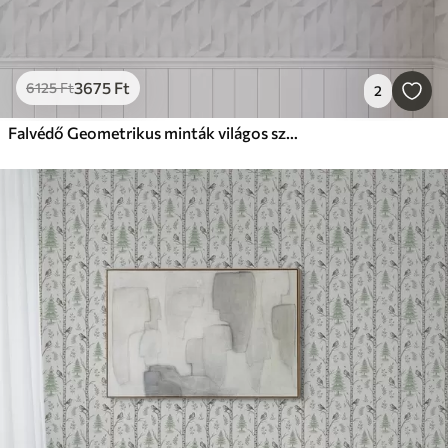
3675
Ft
6125
Ft
2
Falvédő Geometrikus minták világos színekben