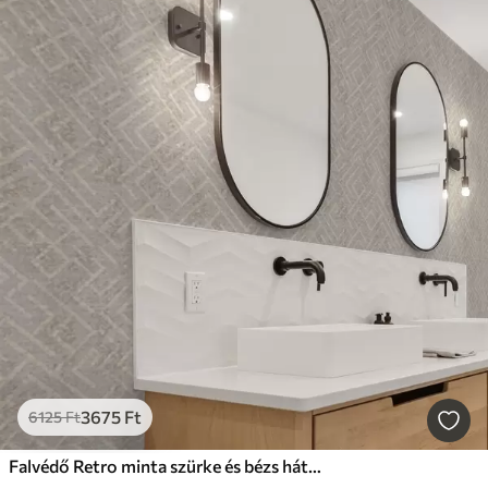
3675
Ft
6125
Ft
Falvédő Retro minta szürke és bézs háttéren