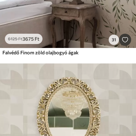
3675
Ft
6125
Ft
31
Falvédő Finom zöld olajbogyó ágak