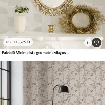
3675
Ft
6125
Ft
11
Falvédő Minimalista geometria világos krémszínű palettában