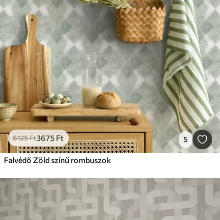
3675
Ft
6125
Ft
5
Falvédő Zöld színű rombuszok