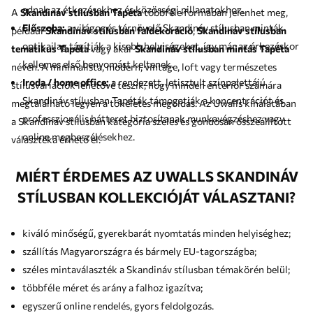
adnak az étkezésekhez és közösségi pillanatokhoz.
A
Skandináv stílusban Tapéta
többféle formában jelenhet meg,
Előszoba:
a világos és térnövelő Skandináv stílusban minták
például
Skandináv stílusban faldekoráció
,
Skandináv stílusban
optikailag tágítják a kisebb helyiségeket, így már az érkezéskor
tematikus Tapéta
vagy akár
Skandináv stílusban mintás Tapéta
kellemes első benyomást keltenek.
néven. A minimalista, modern, vintage, loft vagy természetes
Iroda / home office:
a rendezett, letisztult színpalettájú
stílusvariációk lehetővé teszik, hogy minden enteriőr számára
Skandináv stílusban Tapéták támogatják a koncentrációt és
megtalálható legyen a tökéletes megoldás. Az Uwalls kínálatában
professzionális hátteret biztosítanak munkavégzéshez vagy
a Skandináv stílusban kategória széles és gondosan összeállított
online megbeszélésekhez.
választéka érhető el.
MIÉRT ÉRDEMES AZ UWALLS SKANDINÁV
STÍLUSBAN KOLLEKCIÓJÁT VÁLASZTANI?
kiváló minőségű, gyerekbarát nyomtatás minden helyiséghez;
szállítás Magyarországra és bármely EU-tagországba;
széles mintaválaszték a Skandináv stílusban témakörén belül;
többféle méret és arány a falhoz igazítva;
egyszerű online rendelés, gyors feldolgozás.