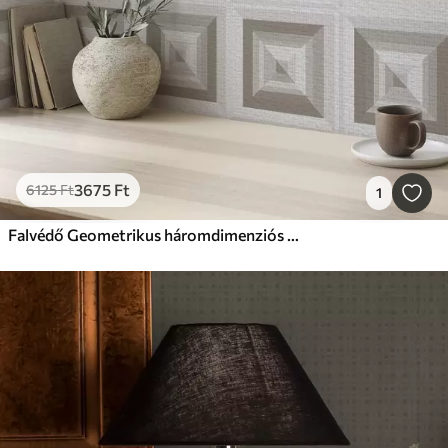
3675
Ft
6125
Ft
1
Falvédő Geometrikus háromdimenziós minta szürke és bézs színben