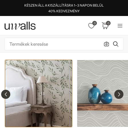
KÉSZEN ÁLL A KISZÁLLÍTÁSRA 1–3 NAPON BELÜL
40% KEDVEZMÉNY
0
0