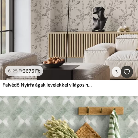
3675
Ft
6125
Ft
3
Falvédő Nyírfa ágak levelekkel világos háttéren