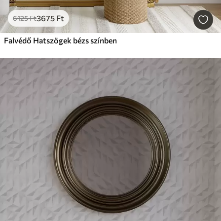
3675
Ft
6125
Ft
Falvédő Hatszögek bézs színben