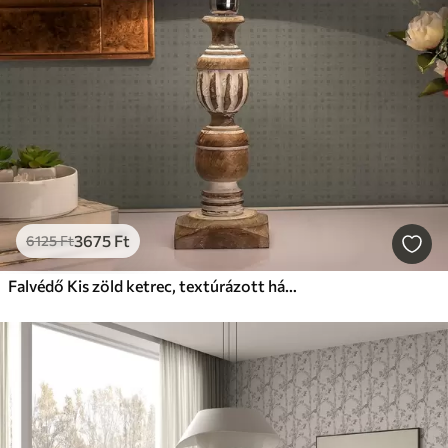
3675
Ft
6125
Ft
Falvédő Kis zöld ketrec, textúrázott háttér retro stílusban