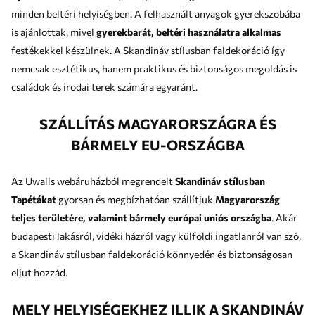
minden beltéri helyiségben. A felhasznált anyagok gyerekszobába
is ajánlottak, mivel
gyerekbarát, beltéri használatra alkalmas
festékekkel készülnek. A Skandináv stílusban faldekoráció így
nemcsak esztétikus, hanem praktikus és biztonságos megoldás is
családok és irodai terek számára egyaránt.
SZÁLLÍTÁS MAGYARORSZÁGRA ÉS
BÁRMELY EU-ORSZÁGBA
Az Uwalls webáruházból megrendelt
Skandináv stílusban
Tapétákat
gyorsan és megbízhatóan szállítjuk
Magyarország
teljes területére, valamint bármely európai uniós országba
. Akár
budapesti lakásról, vidéki házról vagy külföldi ingatlanról van szó,
a Skandináv stílusban faldekoráció könnyedén és biztonságosan
eljut hozzád.
MELY HELYISÉGEKHEZ ILLIK A SKANDINÁV