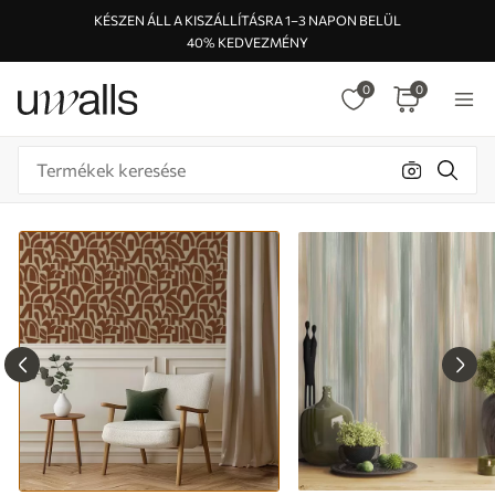
KÉSZEN ÁLL A KISZÁLLÍTÁSRA 1–3 NAPON BELÜL
40% KEDVEZMÉNY
0
0