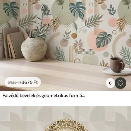
3675
Ft
6125
Ft
6
Falvédő Levelek és geometrikus formák nyugodt, meleg árnyalatokban