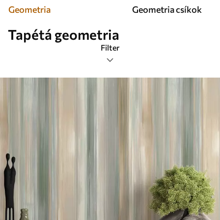
Geometria
Geometria csíkok
Tapétá geometria
Filter
Címkék
Legnépszerűbb
Mindent visszaállítani