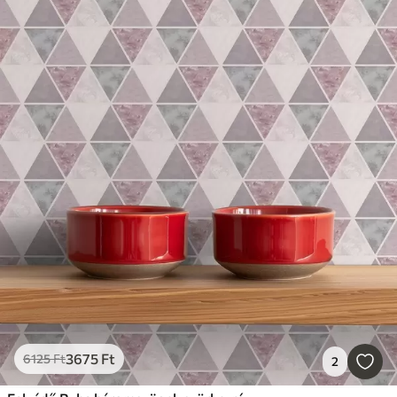
3675
Ft
6125
Ft
2