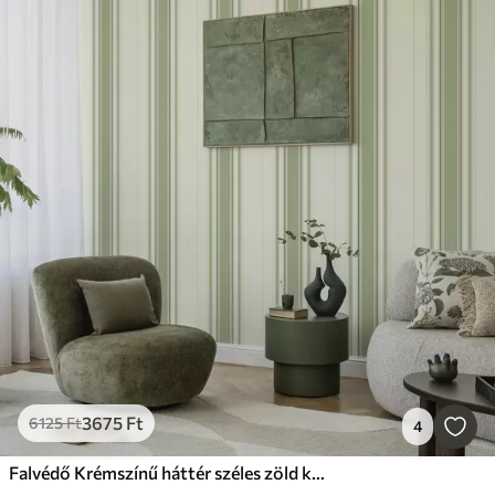
3675
Ft
6125
Ft
4
Falvédő Krémszínű háttér széles zöld középső csíkkal