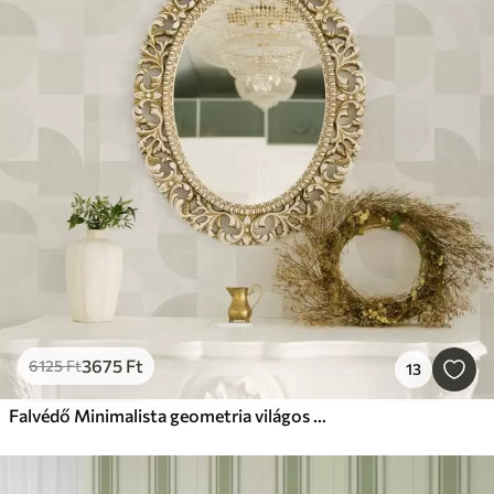
3675
Ft
6125
Ft
13
Falvédő Minimalista geometria világos krémszínű palettában