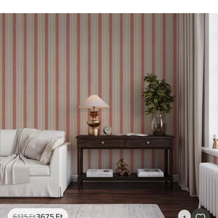
3675
Ft
6125
Ft
1