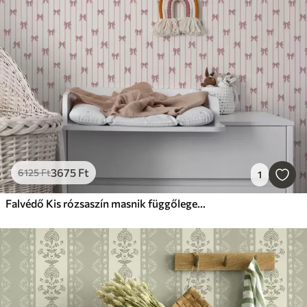
3675
Ft
6125
Ft
1
Falvédő Kis rózsaszín masnik függőleges csíkokkal