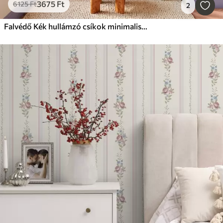
3675
Ft
6125
Ft
2
Falvédő Kék hullámzó csíkok minimalista stílusban