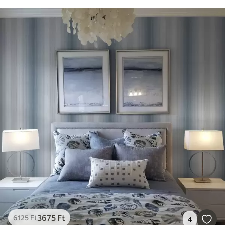
3675
Ft
6125
Ft
4