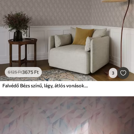
3675
Ft
6125
Ft
3
Falvédő Bézs színű, lágy, átlós vonásokból álló minta