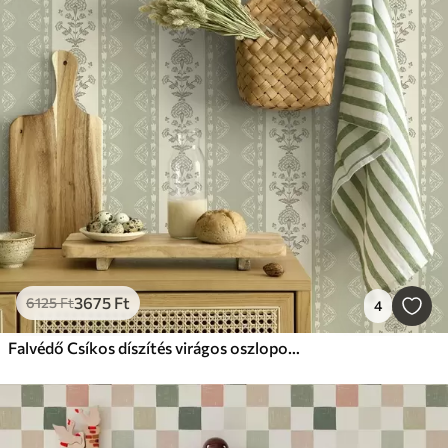
3675
Ft
6125
Ft
4
Falvédő Csíkos díszítés virágos oszlopokkal, zsálya árnyalatokban