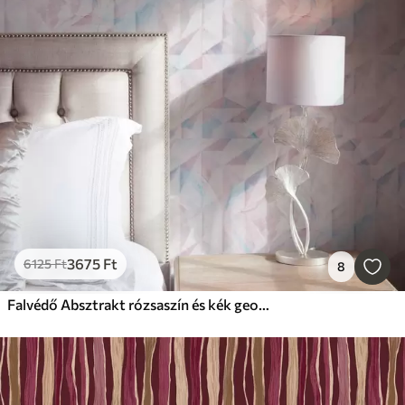
3675
Ft
6125
Ft
8
Falvédő Absztrakt rózsaszín és kék geometriai minták