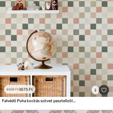
3675
Ft
6125
Ft
2
Falvédő Puha kockás szövet pasztellzöld, rózsaszín és bézs árnyalatokban