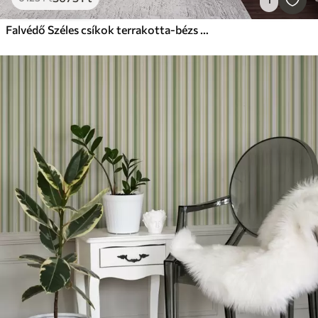
Falvédő Széles csíkok terrakotta-bézs árnyalatokban