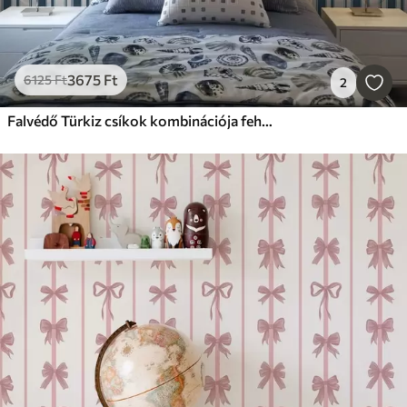
3675
Ft
6125
Ft
2
Falvédő Türkiz csíkok kombinációja fehér alapon, ritmusos ritmussal