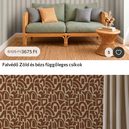
3675
Ft
6125
Ft
5
Falvédő Zöld és bézs függőleges csíkok