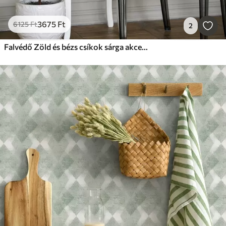
3675
Ft
6125
Ft
2
Falvédő Zöld és bézs csíkok sárga akcentusvonalakkal