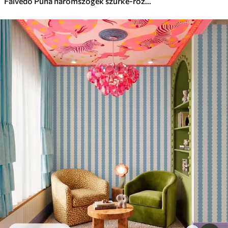
Falvédő Puha háromszögek szürke-rózsaszín és púderes árnyalatokban