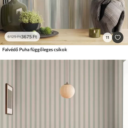
3675
Ft
6125
Ft
11
Falvédő Puha függőleges csíkok