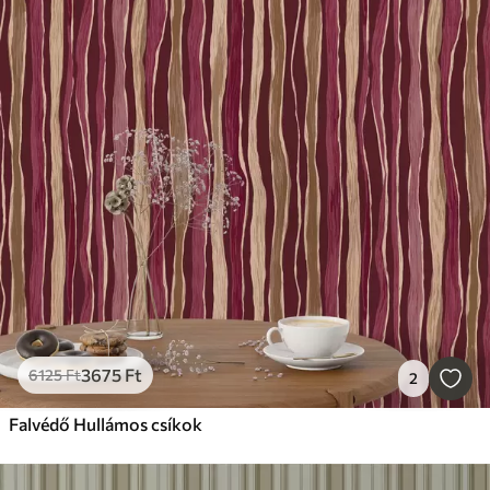
3675
Ft
6125
Ft
2
Falvédő Hullámos csíkok