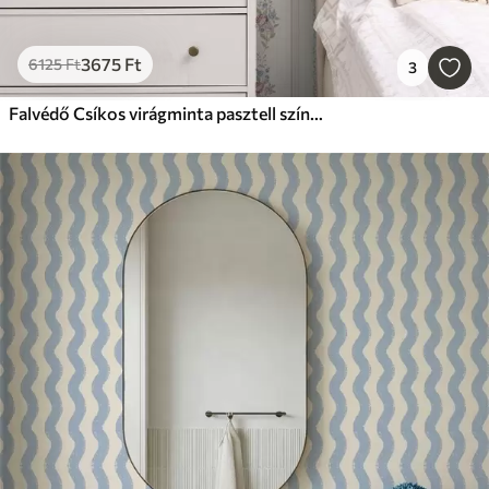
3675
Ft
6125
Ft
3
Falvédő Csíkos virágminta pasztell színekben