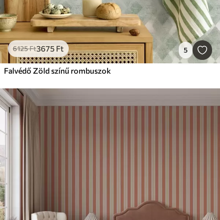
3675
Ft
6125
Ft
5
Falvédő Zöld színű rombuszok