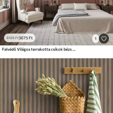
3675
Ft
6125
Ft
1
Falvédő Világos terrakotta csíkok bézs színű hangsúlyokkal