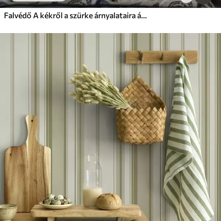
Falvédő A kékről a szürke árnyalataira átmenő csíkok