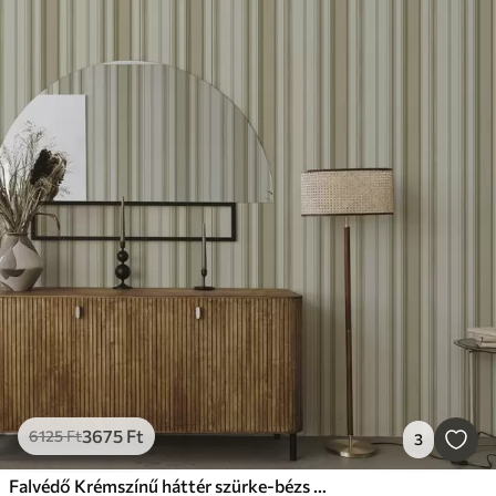
3675
Ft
6125
Ft
3
Falvédő Krémszínű háttér szürke-bézs függőleges csíkokkal