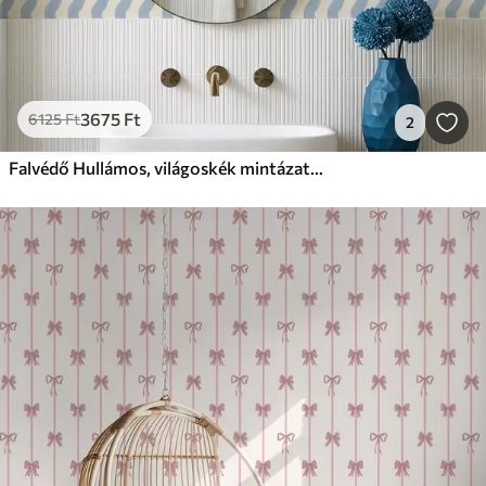
3675
Ft
6125
Ft
2
Falvédő Hullámos, világoskék mintázat világos háttér előtt