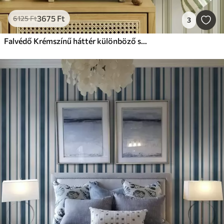
3675
Ft
6125
Ft
3
Falvédő Krémszínű háttér különböző szélességű szürke-bézs csíkokkal