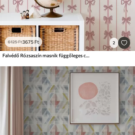
3675
Ft
6125
Ft
2
Falvédő Rózsaszín masnik függőleges csíkokban világos háttér előtt