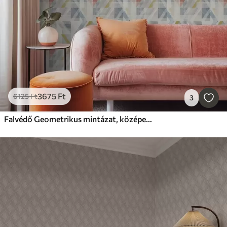
3675
Ft
6125
Ft
3
Falvédő Geometrikus mintázat, középen piros rombusz