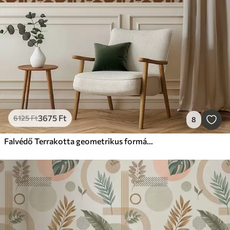
3675
Ft
6125
Ft
8
Falvédő Terrakotta geometrikus formák lenvászonon