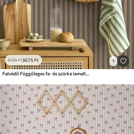
3675
Ft
6125
Ft
1
Falvédő Függőleges fa- és szürke lamellák kontrasztos ritmussal