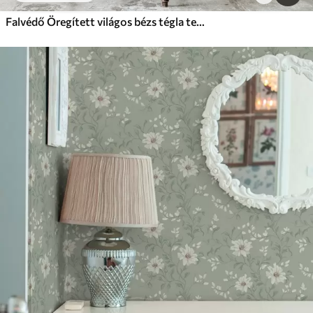
Falvédő Öregített világos bézs tégla textúra