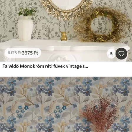
3675
Ft
6125
Ft
5
Falvédő Monokróm réti füvek vintage stílusban