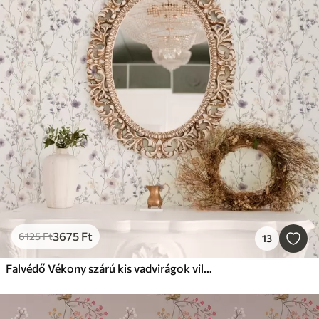
3675
Ft
6125
Ft
13
Falvédő Vékony szárú kis vadvirágok világos háttéren