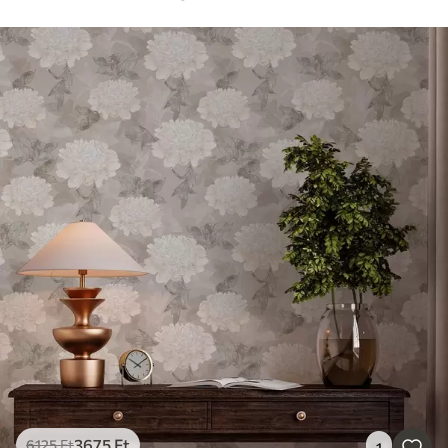
3675
Ft
6125
Ft
1