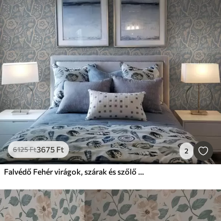
3675
Ft
6125
Ft
2
Falvédő Fehér virágok, szárak és szőlő kék háttéren