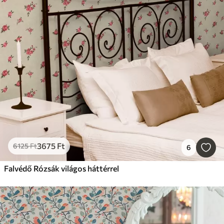
3675
Ft
6125
Ft
6
Falvédő Rózsák világos háttérrel