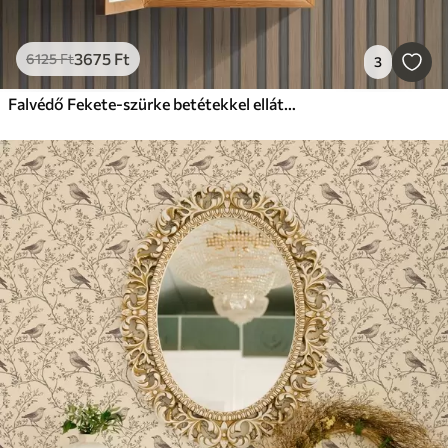
3675
Ft
6125
Ft
3
Falvédő Fekete-szürke betétekkel ellátott függőleges fa lécek