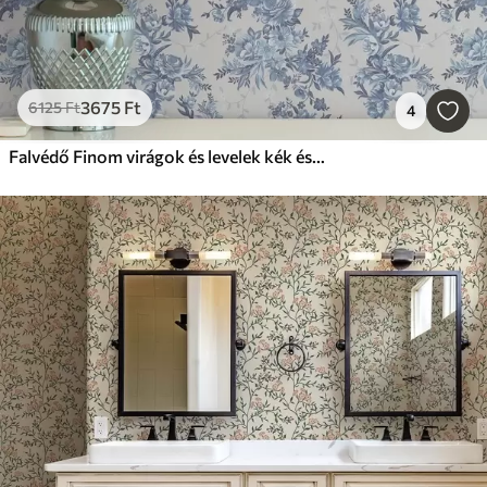
3675
Ft
6125
Ft
4
Falvédő Finom virágok és levelek kék és kék színekben világos háttéren