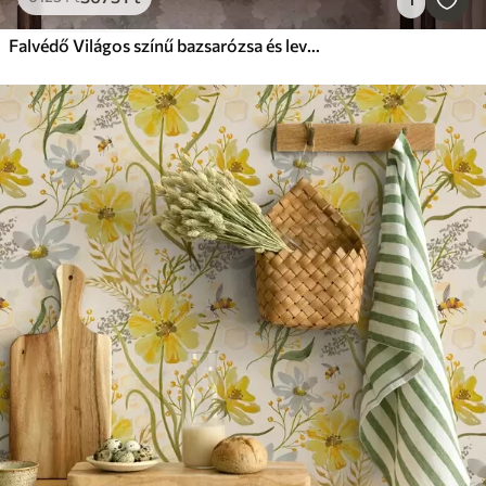
Falvédő Világos színű bazsarózsa és levelek grunge stílusban