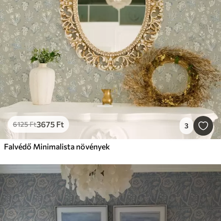
3675
Ft
6125
Ft
3
Falvédő Minimalista növények