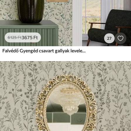
3675
Ft
6125
Ft
27
Falvédő Gyengéd csavart gallyak levelekkel