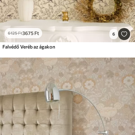
3675
Ft
6125
Ft
6
Falvédő Veréb az ágakon