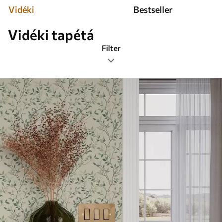
Vidéki
Bestseller
Vidéki tapétá
Filter
Címkék
Legnépszerűbb
Mindent visszaállítani