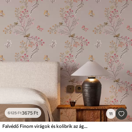
3675
Ft
6125
Ft
11
Falvédő Finom virágok és kolibrik az ágakon