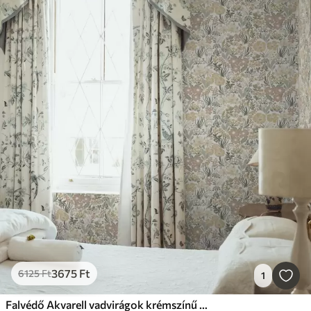
3675
Ft
6125
Ft
1
Falvédő Akvarell vadvirágok krémszínű háttéren