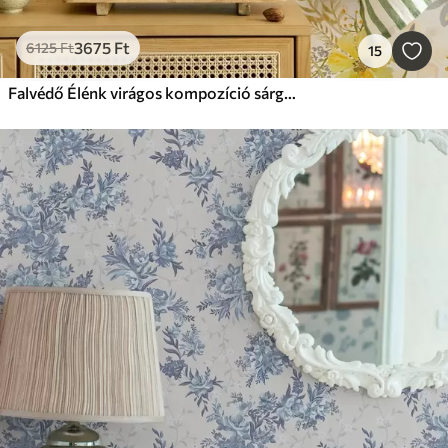
3675
Ft
6125
Ft
15
Falvédő Élénk virágos kompozíció sárga színben