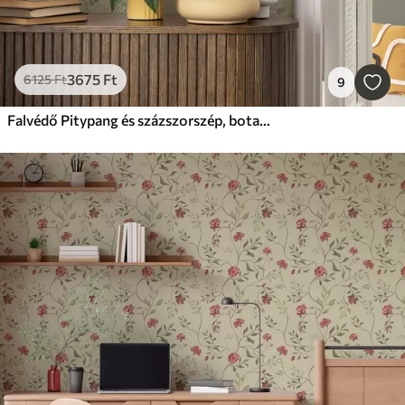
3675
Ft
6125
Ft
9
Falvédő Pitypang és százszorszép, botanikai minta szürke-zöld háttéren