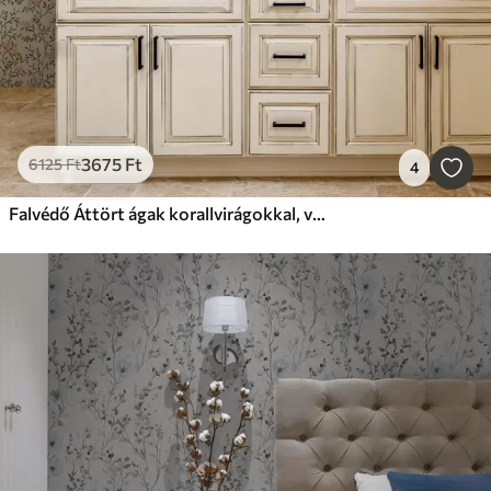
3675
Ft
6125
Ft
4
Falvédő Áttört ágak korallvirágokkal, virágmintával