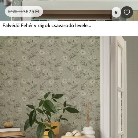
3675
Ft
6125
Ft
9
Falvédő Fehér virágok csavarodó levelekkel