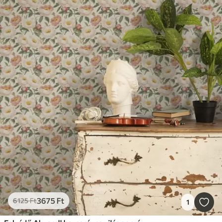
3675
Ft
6125
Ft
1