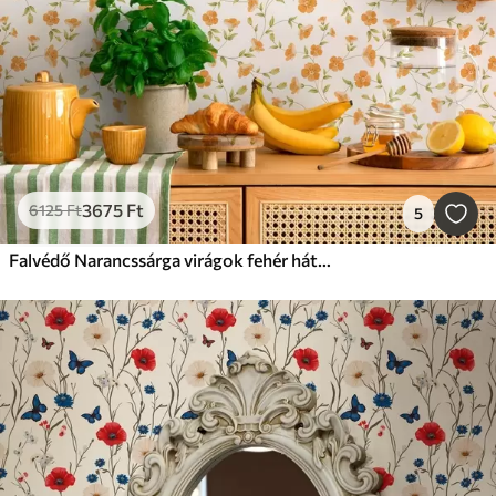
3675
Ft
6125
Ft
5
Falvédő Narancssárga virágok fehér háttéren