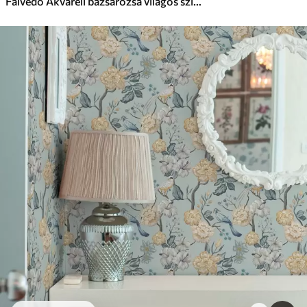
Falvédő Akvarell bazsarózsa világos színekben retro stílusban