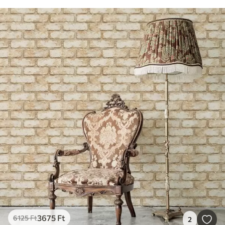
3675
Ft
6125
Ft
2