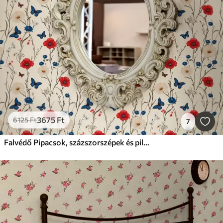
3675
Ft
6125
Ft
7
Falvédő Pipacsok, százszorszépek és pillangók fehér háttéren