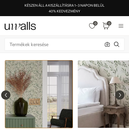
KÉSZEN ÁLL A KISZÁLLÍTÁSRA 1–3 NAPON BELÜL
40% KEDVEZMÉNY
0
0