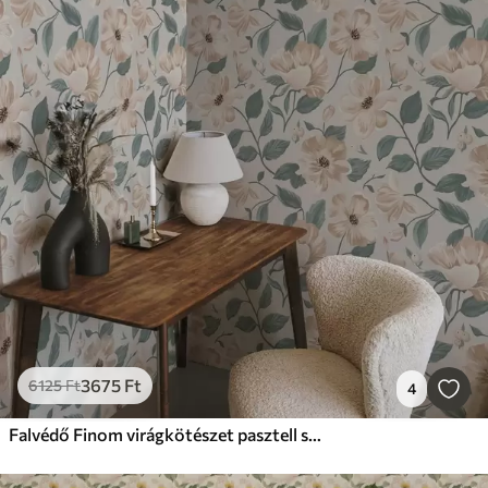
3675
Ft
6125
Ft
4
Falvédő Finom virágkötészet pasztell színekben