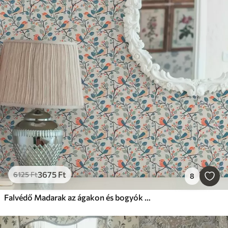
3675
Ft
6125
Ft
8
Falvédő Madarak az ágakon és bogyók meleg színekben