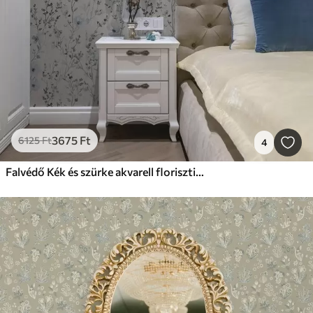
3675
Ft
6125
Ft
4
Falvédő Kék és szürke akvarell florisztika semleges háttéren