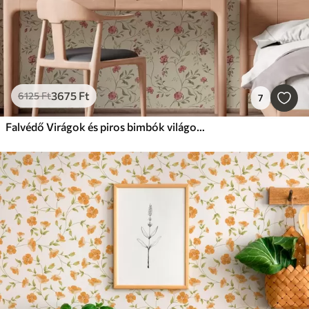
3675
Ft
6125
Ft
7
Falvédő Virágok és piros bimbók világos háttéren