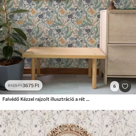
3675
Ft
6125
Ft
6
Falvédő Kézzel rajzolt illusztráció a rét virágai meleg színekben