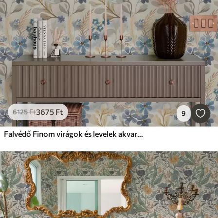
3675
Ft
6125
Ft
9
Falvédő Finom virágok és levelek akvarell stílusban