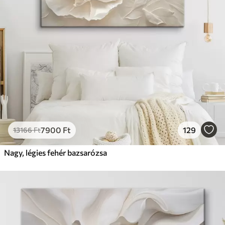
7900
Ft
129
13166
Ft
Nagy, légies fehér bazsarózsa