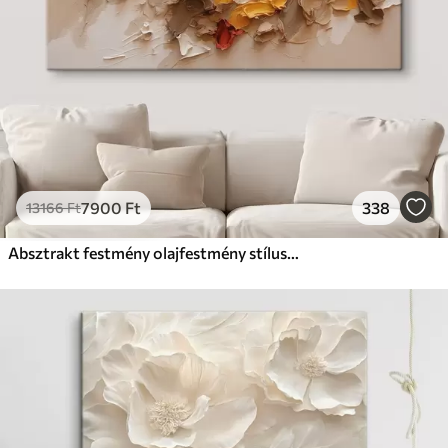
7900
Ft
338
13166
Ft
Absztrakt festmény olajfestmény stílusban