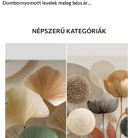
Dombornyomott levelek meleg bézs árnyalatokban
NÉPSZERŰ KATEGÓRIÁK