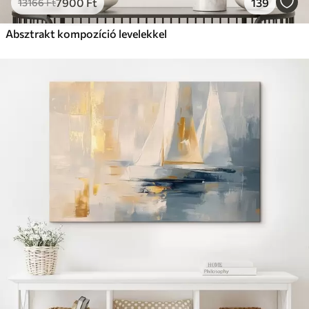
7900
Ft
139
13166
Ft
Absztrakt kompozíció levelekkel