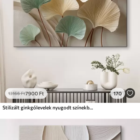
Prémium
Tól
9875
Ft
✓
Élénk, gazdag színek
✓
Fakulásálló
✓
Biztonságos, szagtalan tinta
✓
Vászonhatású felület
✗
Környezetbarát anyag
Eco-Prémium
Tól
12405
Ft
7900
Ft
170
13166
Ft
✓
Élénk, gazdag színek
✓
Fakulásálló
Stilizált ginkgólevelek nyugodt színekben
✓
Biztonságos, szagtalan tinta
✓
Vászonhatású felület
✓
Környezetbarát anyag