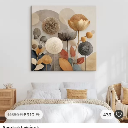
8910
Ft
439
14850
Ft
Absztrakt virágok