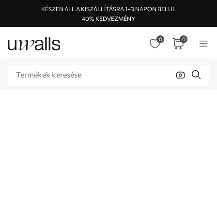
KÉSZEN ÁLL A KISZÁLLÍTÁSRA 1–3 NAPON BELÜL
40% KEDVEZMÉNY
0
0