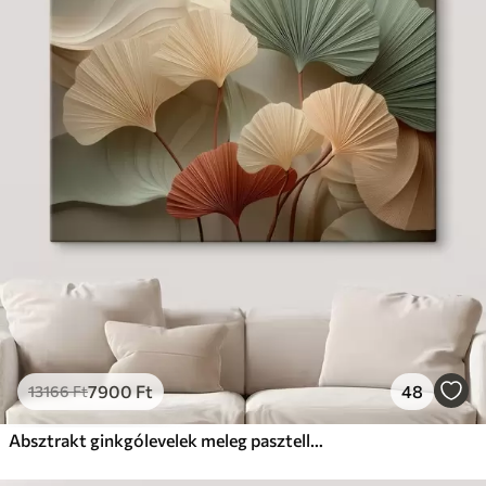
7900
Ft
48
13166
Ft
Absztrakt ginkgólevelek meleg pasztell színekben