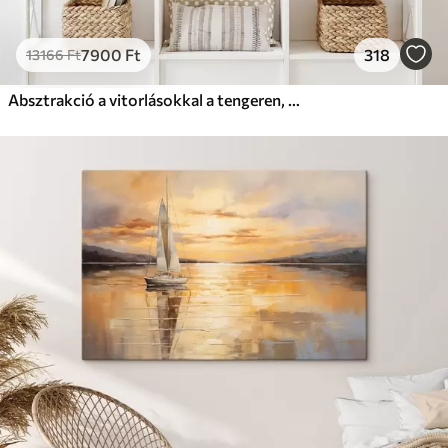
7900
Ft
318
13166
Ft
Absztrakció a vitorlásokkal a tengeren, akril stílusban, naplemente