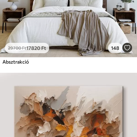
17820
Ft
148
29700
Ft
Absztrakció