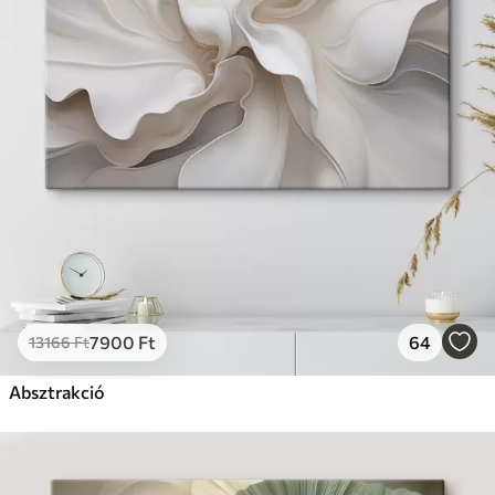
7900
Ft
64
13166
Ft
Absztrakció