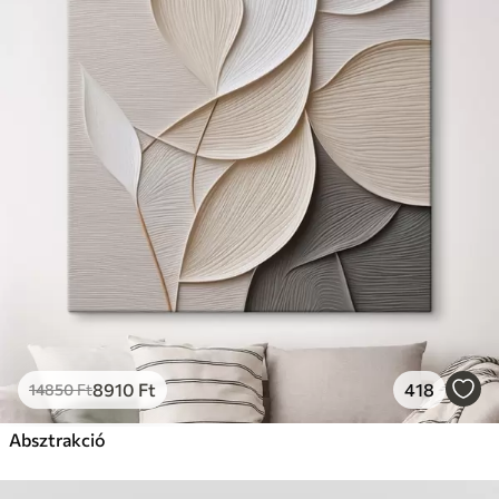
8910
Ft
418
14850
Ft
Absztrakció