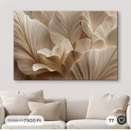
7900
Ft
77
13166
Ft