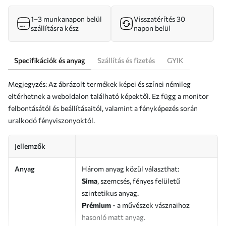
1–3 munkanapon belül
Visszatérítés 30
szállításra kész
napon belül
Specifikációk és anyag
Szállítás és fizetés
GYIK
Megjegyzés: Az ábrázolt termékek képei és színei némileg
eltérhetnek a weboldalon található képektől. Ez függ a monitor
felbontásától és beállításaitól, valamint a fényképezés során
uralkodó fényviszonyoktól.
Jellemzők
Anyag
Három anyag közül választhat:
Sima
, szemcsés, fényes felületű
szintetikus anyag.
Prémium
- a művészek vásznaihoz
hasonló matt anyag.