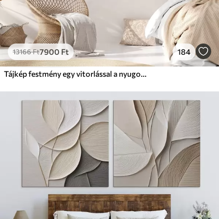
7900
Ft
184
13166
Ft
Tájkép festmény egy vitorlással a nyugodt tengeren, narancssárga és sárga égbolt, távoli hegyek