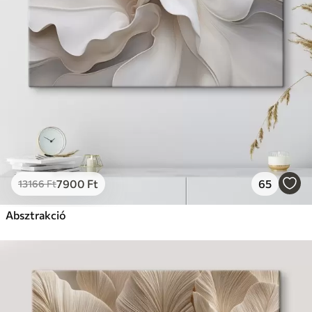
7900
Ft
65
13166
Ft
Absztrakció