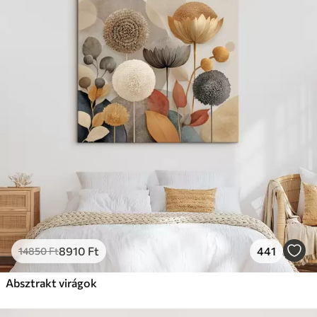
8910
Ft
441
14850
Ft
Absztrakt virágok