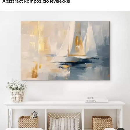
Absztrakt kompozíció levelekkel