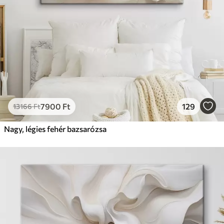
7900
Ft
129
13166
Ft
Nagy, légies fehér bazsarózsa