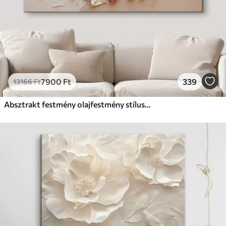
7900
Ft
339
13166
Ft
Absztrakt festmény olajfestmény stílusban