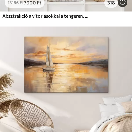
7900
Ft
318
13166
Ft
Absztrakció a vitorlásokkal a tengeren, akril stílusban, naplemente