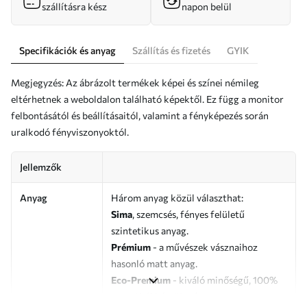
szállításra kész
napon belül
Specifikációk és anyag
Szállítás és fizetés
GYIK
Megjegyzés: Az ábrázolt termékek képei és színei némileg
eltérhetnek a weboldalon található képektől. Ez függ a monitor
felbontásától és beállításaitól, valamint a fényképezés során
uralkodó fényviszonyoktól.
Jellemzők
Anyag
Három anyag közül választhat:
Sima
, szemcsés, fényes felületű
szintetikus anyag.
Prémium
- a művészek vásznaihoz
hasonló matt anyag.
Eco-Premium
- kiváló minőségű, 100%
pamutból készült vászon.