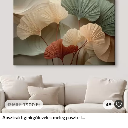
7900
Ft
48
13166
Ft
Absztrakt ginkgólevelek meleg pasztell színekben