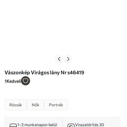
Vászonkép Virágos lány Nr s46419
1
Kedveli
Rózsák
Nők
Portrék
1–3 munkanapon belül
Visszatérítés 30