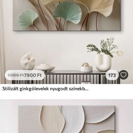
Prémium
Tól
9875
Ft
✓
Élénk, gazdag színek
✓
Fakulásálló
✓
Biztonságos, szagtalan tinta
✓
Vászonhatású felület
✗
Környezetbarát anyag
Eco-Prémium
Tól
12405
Ft
7900
Ft
173
13166
Ft
✓
Élénk, gazdag színek
✓
Fakulásálló
Stilizált ginkgólevelek nyugodt színekben
✓
Biztonságos, szagtalan tinta
✓
Vászonhatású felület
✓
Környezetbarát anyag