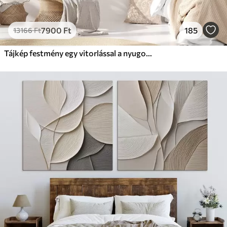
7900
Ft
185
13166
Ft
Tájkép festmény egy vitorlással a nyugodt tengeren, narancssárga és sárga égbolt, távoli hegyek