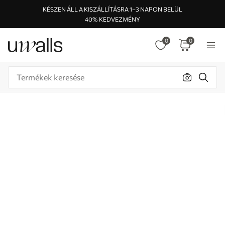
KÉSZEN ÁLL A KISZÁLLÍTÁSRA 1–3 NAPON BELÜL
40% KEDVEZMÉNY
0
0