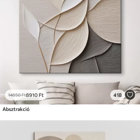
8910
Ft
418
14850
Ft
Absztrakció