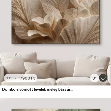
7900
Ft
81
13166
Ft
Dombornyomott levelek meleg bézs árnyalatokban