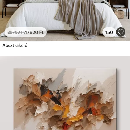
17820
Ft
150
29700
Ft
Absztrakció