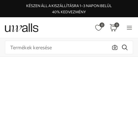
KÉSZEN ÁLL A KISZÁLLÍTÁSRA 1–3 NAPON BELÜL
40% KEDVEZMÉNY
0
0