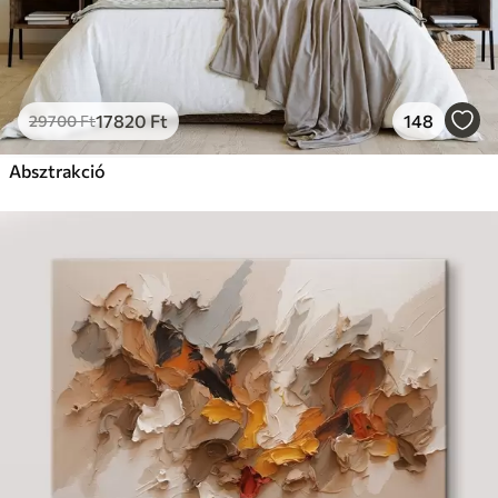
17820
Ft
148
29700
Ft
Absztrakció