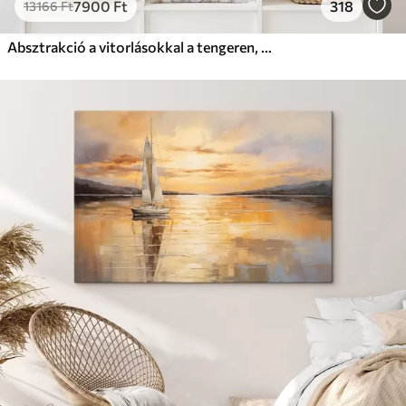
7900
Ft
318
13166
Ft
Absztrakció a vitorlásokkal a tengeren, akril stílusban, naplemente