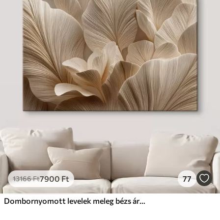
7900
Ft
77
13166
Ft
Dombornyomott levelek meleg bézs árnyalatokban