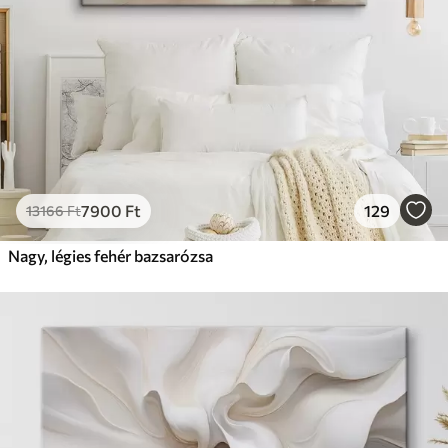
7900
Ft
129
13166
Ft
Nagy, légies fehér bazsarózsa