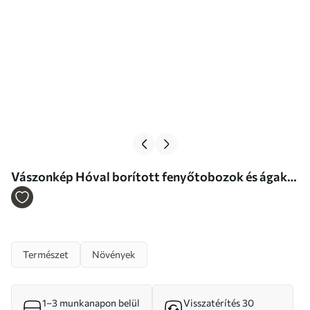
Vászonkép Hóval borított fenyőtobozok és ágak
Nr s46631
Természet
Növények
1–3 munkanapon belül
Visszatérítés 30