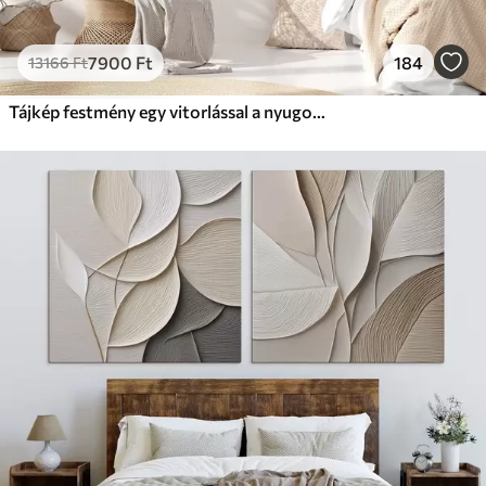
7900
Ft
184
13166
Ft
Tájkép festmény egy vitorlással a nyugodt tengeren, narancssárga és sárga égbolt, távoli hegyek