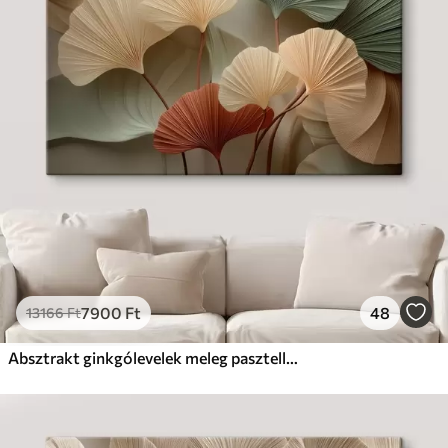
7900
Ft
48
13166
Ft
Absztrakt ginkgólevelek meleg pasztell színekben