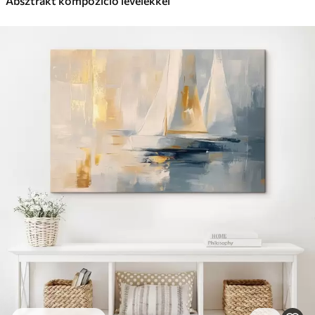
Absztrakt kompozíció levelekkel