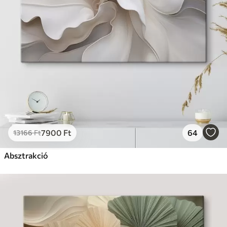
7900
Ft
64
13166
Ft
Absztrakció