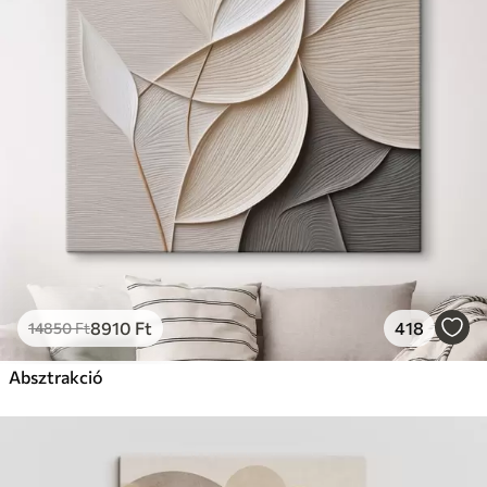
8910
Ft
418
14850
Ft
Absztrakció