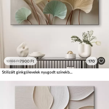
Prémium
Tól
11140
Ft
✓
Élénk, gazdag színek
✓
Fakulásálló
✓
Biztonságos, szagtalan tinta
✓
Vászonhatású felület
✗
Környezetbarát anyag
Eco-Prémium
Tól
13990
Ft
7900
Ft
170
13166
Ft
✓
Élénk, gazdag színek
✓
Fakulásálló
Stilizált ginkgólevelek nyugodt színekben
✓
Biztonságos, szagtalan tinta
✓
Vászonhatású felület
✓
Környezetbarát anyag