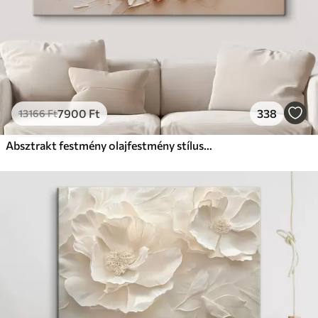
7900
Ft
338
13166
Ft
Absztrakt festmény olajfestmény stílusban