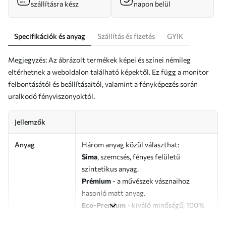
szállításra kész
napon belül
Specifikációk és anyag
Szállítás és fizetés
GYIK
Megjegyzés: Az ábrázolt termékek képei és színei némileg
eltérhetnek a weboldalon található képektől. Ez függ a monitor
felbontásától és beállításaitól, valamint a fényképezés során
uralkodó fényviszonyoktól.
Jellemzők
Anyag
Három anyag közül választhat:
Sima
, szemcsés, fényes felületű
szintetikus anyag.
Prémium
- a művészek vásznaihoz
hasonló matt anyag.
Eco-Premium
- kiváló minőségű, 100%
pamutból készült vászon.