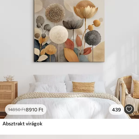
8910
Ft
439
14850
Ft
Absztrakt virágok