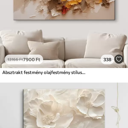
7900
Ft
338
13166
Ft
Absztrakt festmény olajfestmény stílusban