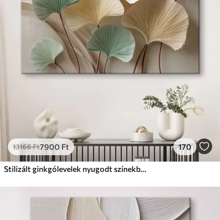
Prémium
Tól
9875
Ft
✓
Élénk, gazdag színek
✓
Fakulásálló
✓
Biztonságos, szagtalan tinta
✓
Vászonhatású felület
✗
Környezetbarát anyag
Eco-Prémium
Tól
12405
Ft
7900
Ft
170
13166
Ft
✓
Élénk, gazdag színek
✓
Fakulásálló
Stilizált ginkgólevelek nyugodt színekben
✓
Biztonságos, szagtalan tinta
✓
Vászonhatású felület
✓
Környezetbarát anyag