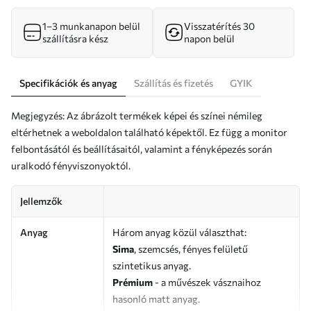
1–3 munkanapon belül
Visszatérítés 30
szállításra kész
napon belül
Specifikációk és anyag
Szállítás és fizetés
GYIK
Megjegyzés: Az ábrázolt termékek képei és színei némileg
eltérhetnek a weboldalon található képektől. Ez függ a monitor
felbontásától és beállításaitól, valamint a fényképezés során
uralkodó fényviszonyoktól.
Jellemzők
Anyag
Három anyag közül választhat:
Sima
, szemcsés, fényes felületű
szintetikus anyag.
Prémium
- a művészek vásznaihoz
hasonló matt anyag.