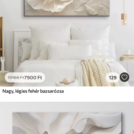
7900
Ft
129
13166
Ft
Nagy, légies fehér bazsarózsa