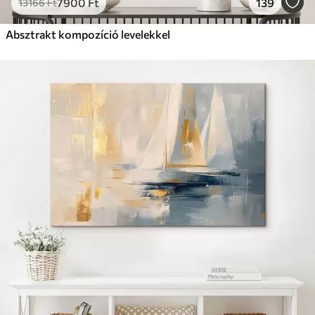
7900
Ft
139
13166
Ft
Absztrakt kompozíció levelekkel