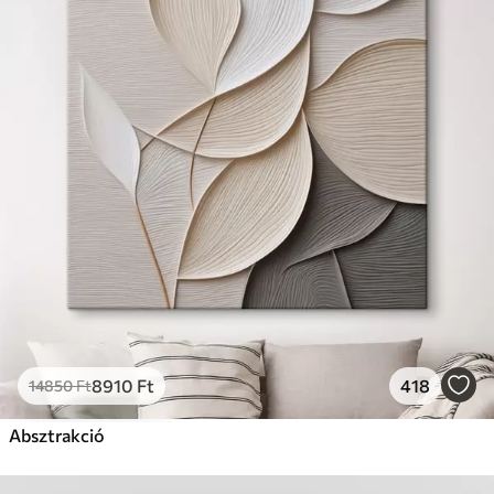
8910
Ft
418
14850
Ft
Absztrakció