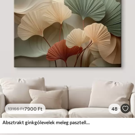
7900
Ft
48
13166
Ft
Absztrakt ginkgólevelek meleg pasztell színekben