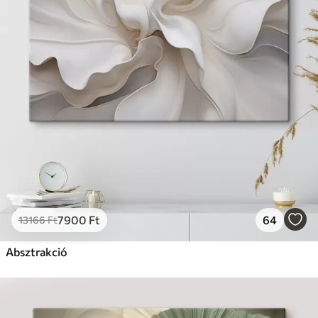
7900
Ft
64
13166
Ft
Absztrakció