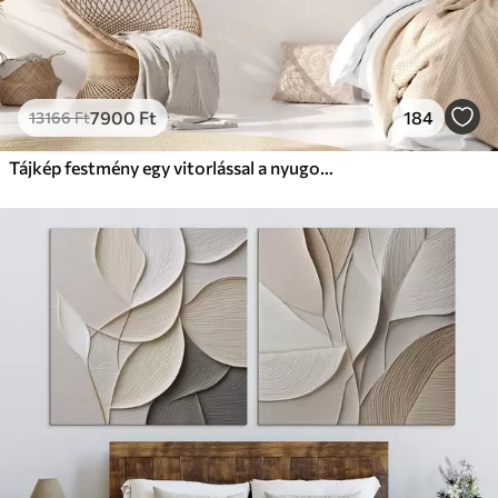
7900
Ft
184
13166
Ft
Tájkép festmény egy vitorlással a nyugodt tengeren, narancssárga és sárga égbolt, távoli hegyek