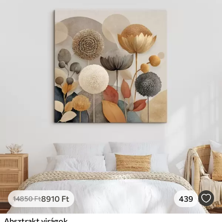
8910
Ft
439
14850
Ft
Absztrakt virágok