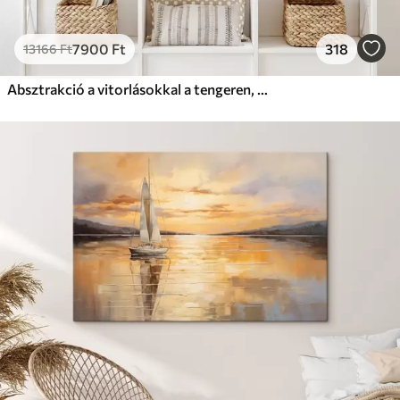
7900
Ft
318
13166
Ft
Absztrakció a vitorlásokkal a tengeren, akril stílusban, naplemente