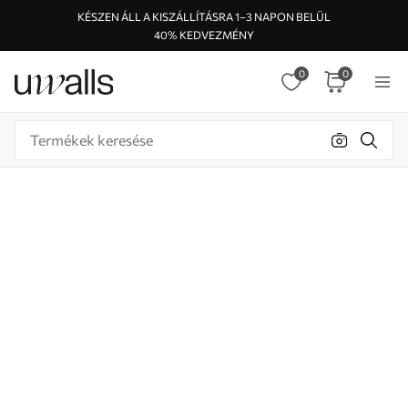
KÉSZEN ÁLL A KISZÁLLÍTÁSRA 1–3 NAPON BELÜL
40% KEDVEZMÉNY
0
0