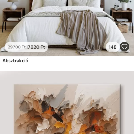
17820
Ft
148
29700
Ft
Absztrakció