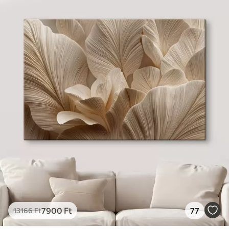
7900
Ft
77
13166
Ft