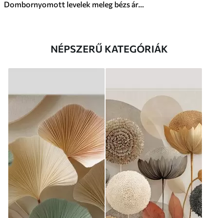
Dombornyomott levelek meleg bézs árnyalatokban
NÉPSZERŰ KATEGÓRIÁK