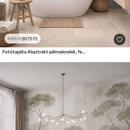
3675
Ft
6125
Ft
Fotótapéta Absztrakt pálmalevelek, festményutánzat