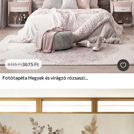
3675
Ft
6125
Ft
Fotótapéta Hegyek és virágzó rózsaszín magnóliaágak, textúrált tájkép