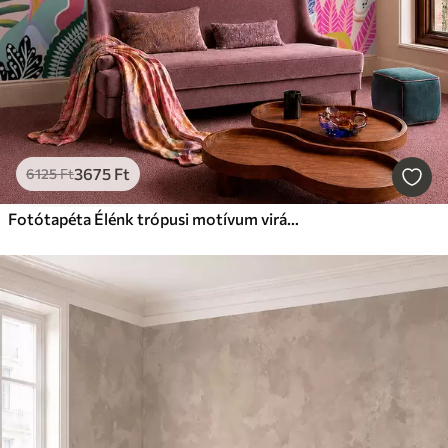
3675
Ft
6125
Ft
Fotótapéta Élénk trópusi motívum virágokkal, levelekkel és színes gyümölcsökkel