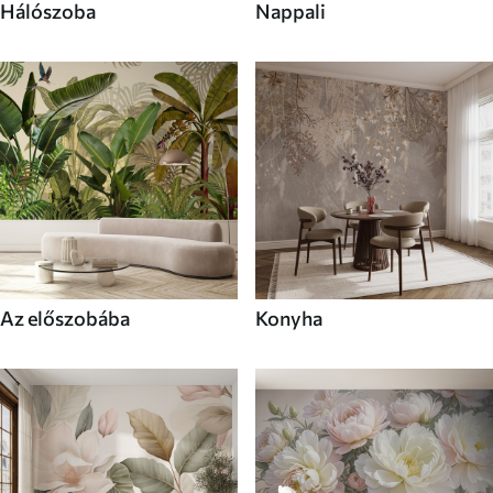
Hálószoba
Nappali
Az előszobába
Konyha