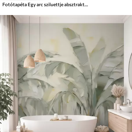
Fotótapéta Egy arc sziluettje absztrakt háttér előtt