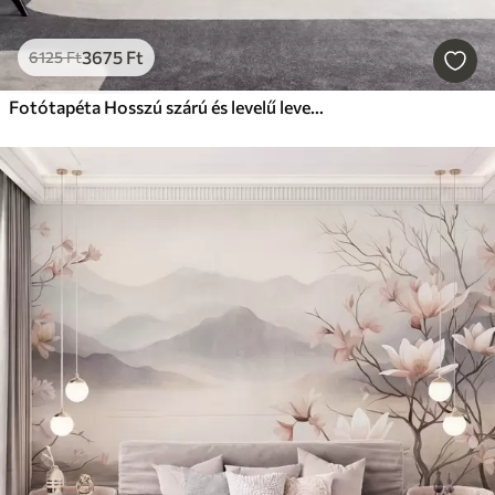
3675
Ft
6125
Ft
Fotótapéta Hosszú szárú és levelű levendulavirágok, lágy pasztell színekkel és textúrával készült művészeti alkotás