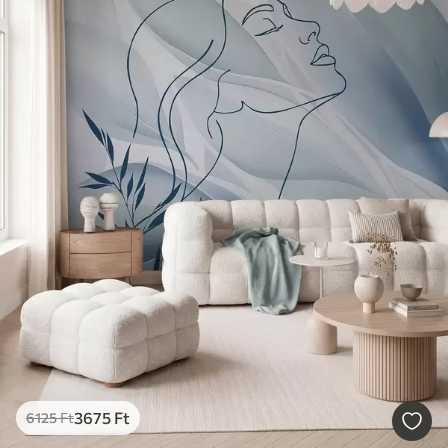
3675
Ft
6125
Ft