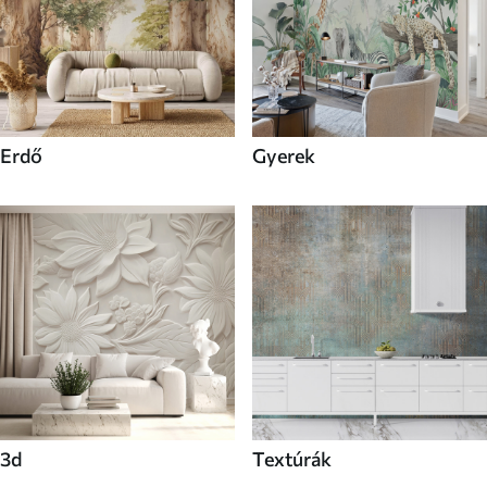
Erdő
Gyerek
3d
Textúrák