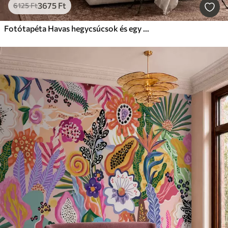
3675
Ft
6125
Ft
Fotótapéta Havas hegycsúcsok és egy nyugodt tó, amelyben tükörszerűen tükröződik a táj