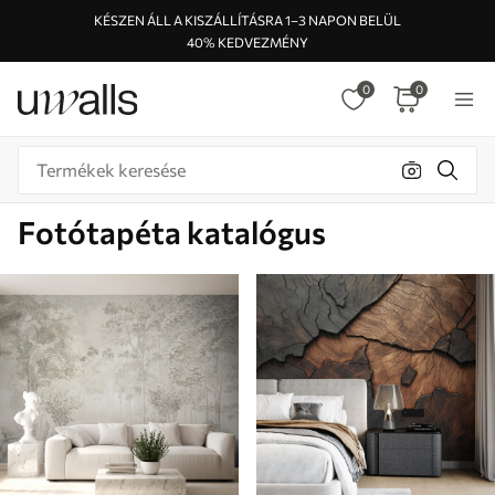
KÉSZEN ÁLL A KISZÁLLÍTÁSRA 1–3 NAPON BELÜL
40% KEDVEZMÉNY
0
0
Fotótapéta katalógus