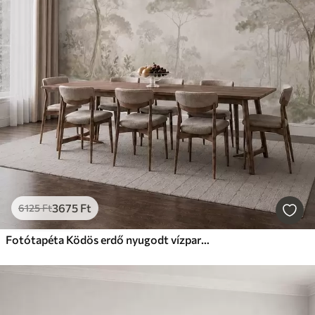
3675
Ft
6125
Ft
Fotótapéta Ködös erdő nyugodt vízparton, lágy, természetes pasztell árnyalatokban