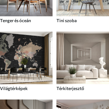
Tenger és óceán
Tini szoba
Világtérképek
Térkiterjesztő