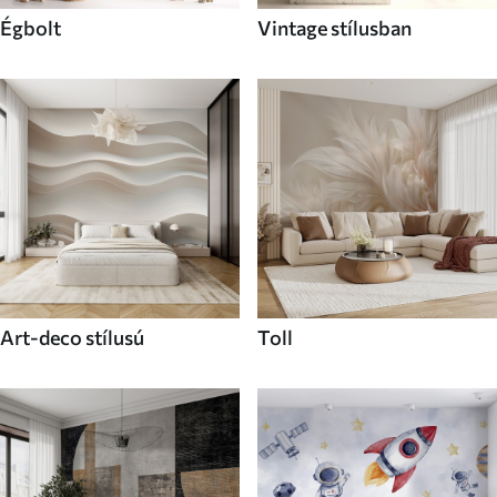
Égbolt
Vintage stílusban
Art-deco stílusú
Toll