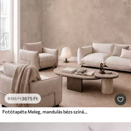
3675
Ft
6125
Ft
Fotótapéta Meleg, mandulás bézs színárnyalat, lágy, természetes színátmenetekkel