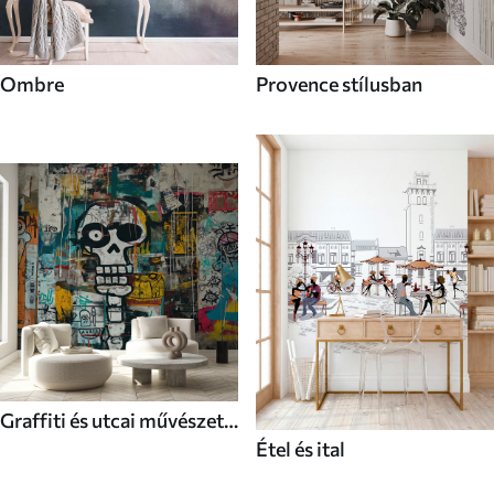
Ombre
Provence stílusban
Graffiti és utcai művészet
Étel és ital
stílusú