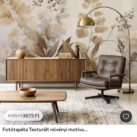
3675
Ft
6125
Ft
Fotótapéta Texturált növényi motívumok, különféle növények és levelek barna és bézs árnyalatokban