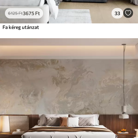
3675
Ft
33
6125
Ft
Fa kéreg utánzat