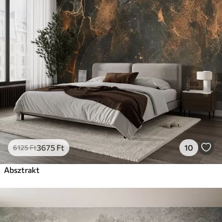
3675
Ft
10
6125
Ft
Absztrakt