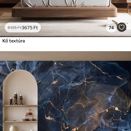
3675
Ft
74
6125
Ft
Kő textúra