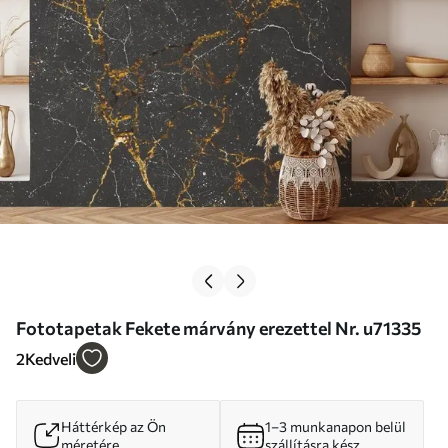
Fototapetak Fekete márvány erezettel Nr. u71335
2
Kedveli
Háttérkép az Ön
1–3 munkanapon belül
méretére
szállításra kész