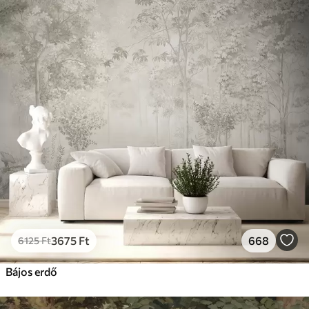
3675
Ft
668
6125
Ft
Bájos erdő