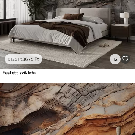
3675
Ft
12
6125
Ft
Festett sziklafal