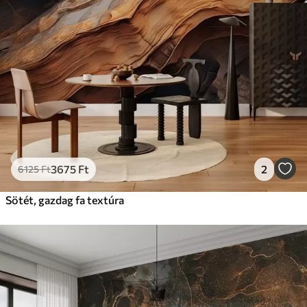
3675
Ft
2
6125
Ft
Sötét, gazdag fa textúra