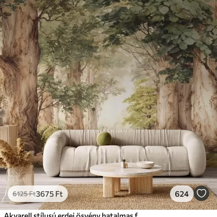
3675
Ft
624
6125
Ft
Akvarell stílusú erdei ösvény hatalmas fák között