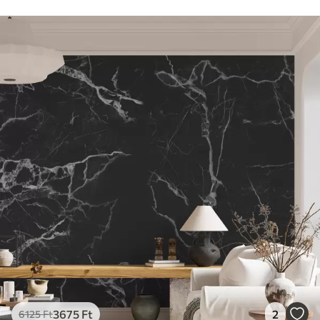
3675
Ft
2
6125
Ft