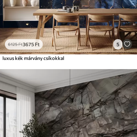
3675
Ft
5
6125
Ft
luxus kék márvány csíkokkal