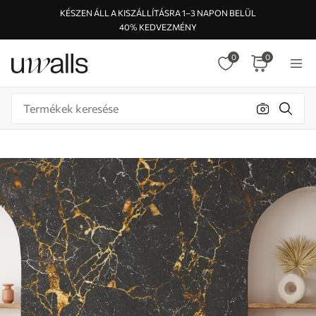
KÉSZEN ÁLL A KISZÁLLÍTÁSRA 1–3 NAPON BELÜL
40% KEDVEZMÉNY
0
0