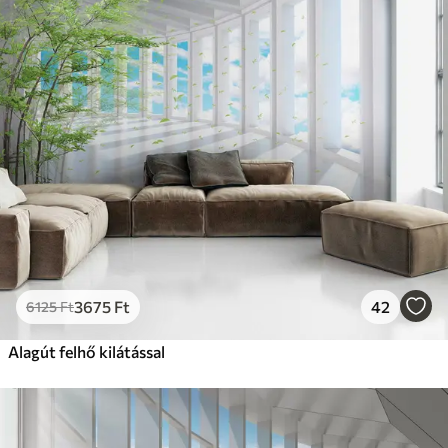
3675
Ft
42
6125
Ft
Alagút felhő kilátással