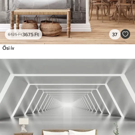
3675
Ft
37
6125
Ft
Ősi ív