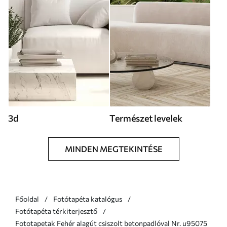
3d
Természet levelek
MINDEN MEGTEKINTÉSE
Főoldal
Fotótapéta katalógus
Fotótapéta térkiterjesztő
Fototapetak Fehér alagút csiszolt betonpadlóval Nr. u95075