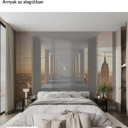
Árnyak az alagútban