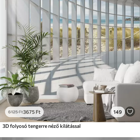
3675
Ft
149
6125
Ft
3D folyosó tengerre néző kilátással