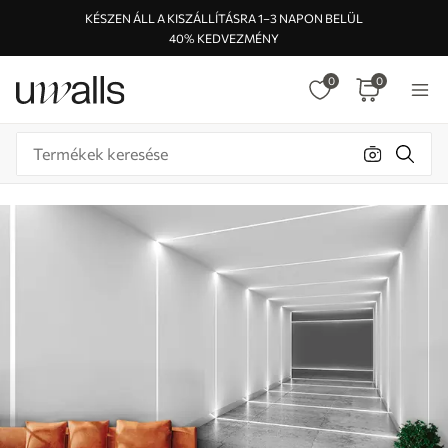
KÉSZEN ÁLL A KISZÁLLÍTÁSRA 1–3 NAPON BELÜL
40% KEDVEZMÉNY
0
0