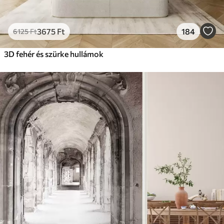
3675
Ft
184
6125
Ft
3D fehér és szürke hullámok