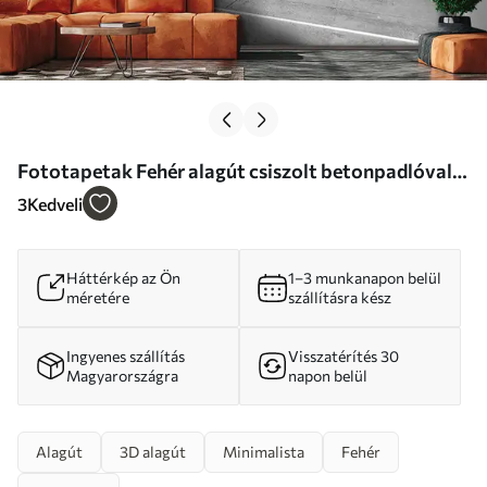
Fototapetak Fehér alagút csiszolt betonpadlóval
Nr. u95075
3
Kedveli
Háttérkép az Ön
1–3 munkanapon belül
méretére
szállításra kész
Ingyenes szállítás
Visszatérítés 30
Magyarországra
napon belül
Alagút
3D alagút
Minimalista
Fehér