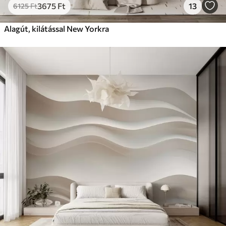
3675
Ft
13
6125
Ft
Alagút, kilátással New Yorkra