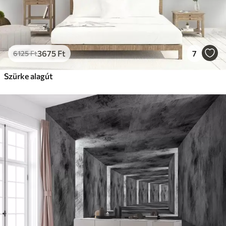
3675
Ft
7
6125
Ft
Szürke alagút