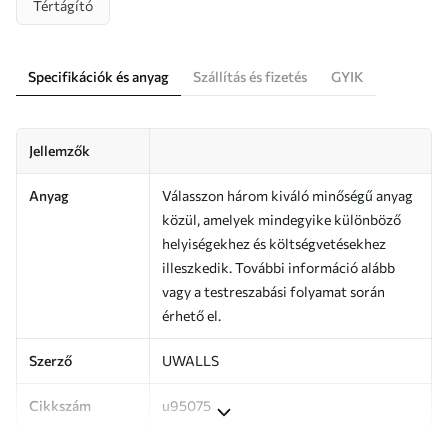
Tértágító
Specifikációk és anyag
Szállítás és fizetés
GYIK
Jellemzők
Anyag
Válasszon három kiváló minőségű anyag
közül, amelyek mindegyike különböző
helyiségekhez és költségvetésekhez
illeszkedik. További információ alább
vagy a testreszabási folyamat során
érhető el.
Szerző
UWALLS
Cikkszám
u95075