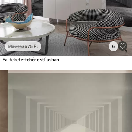
3675
Ft
6
6125
Ft
Fa, fekete-fehér e stílusban