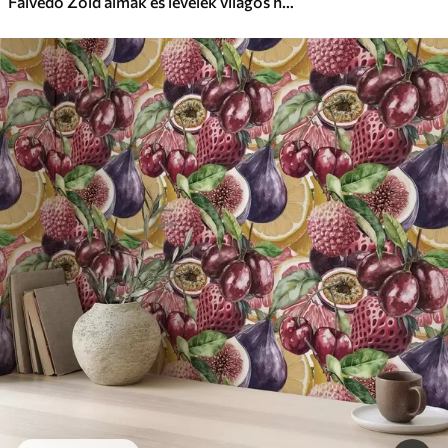
Falvédő Zöld almák és levelek világos háttér előtt