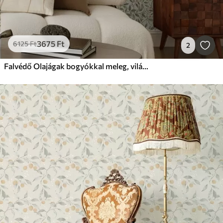
3675
Ft
6125
Ft
2
Falvédő Olajágak bogyókkal meleg, világos háttér előtt