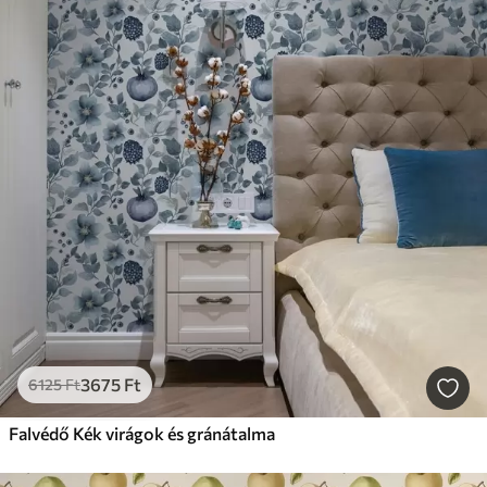
3675
Ft
6125
Ft
Falvédő Kék virágok és gránátalma