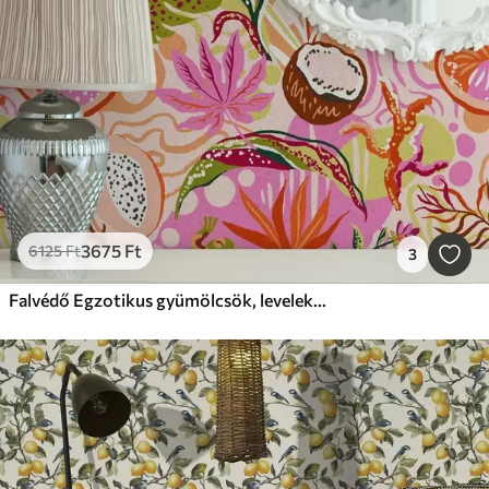
3675
Ft
6125
Ft
3
Falvédő Egzotikus gyümölcsök, levelek és kaméleonok trópusi stílusban