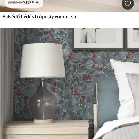
3675
Ft
6125
Ft
Falvédő Lédús trópusi gyümölcsök