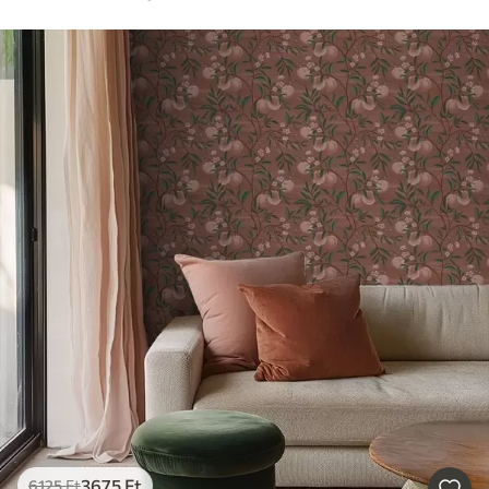
3675
Ft
6125
Ft