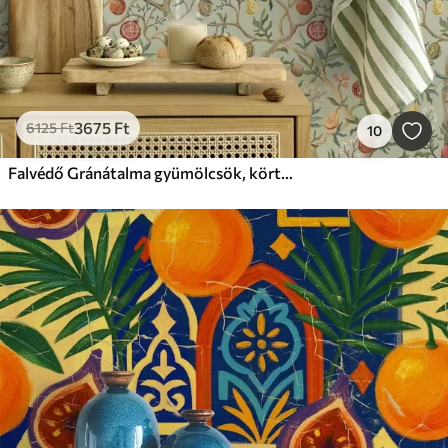
3675
Ft
6125
Ft
10
Falvédő Gránátalma gyümölcsök, körte és virágok halványzöld háttéren