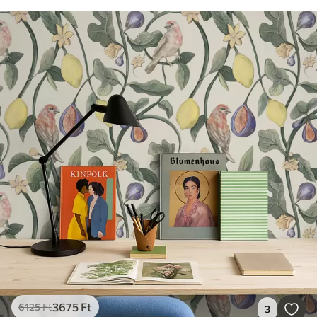
3675
Ft
6125
Ft
3