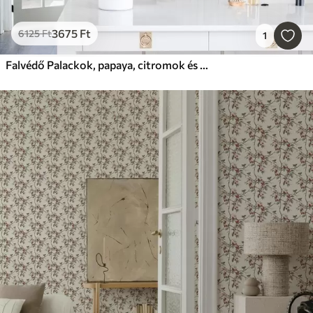
3675
Ft
6125
Ft
1
Falvédő Palackok, papaya, citromok és fűszerek világos háttér előtt