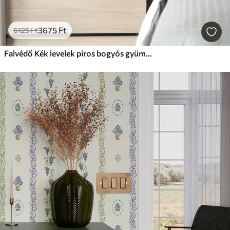
3675
Ft
6125
Ft
Falvédő Kék levelek piros bogyós gyümölcsökkel