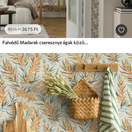
3675
Ft
6125
Ft
Falvédő Madarak cseresznye ágak között piros bogyókkal