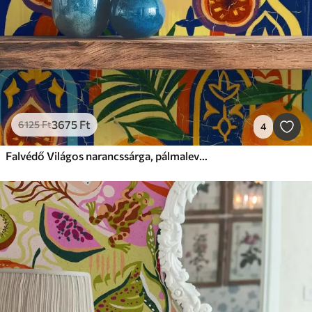
3675
Ft
6125
Ft
4
Falvédő Világos narancssárga, pálmalevelek és marokkói boltívek