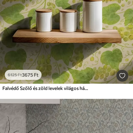
3675
Ft
6125
Ft
Falvédő Szőlő és zöld levelek világos háttér előtt