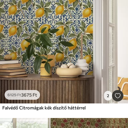
3675
Ft
6125
Ft
2
Falvédő Citromágak kék díszítő háttérrel