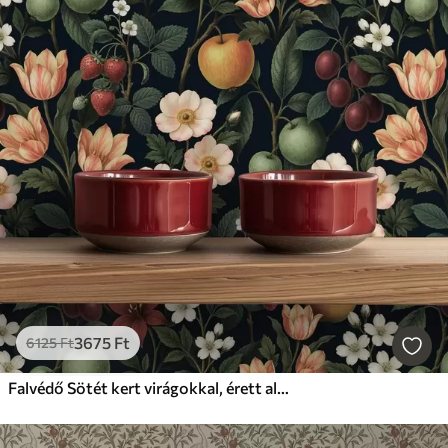
3675
Ft
6125
Ft
Falvédő Sötét kert virágokkal, érett almákkal és bogyókkal