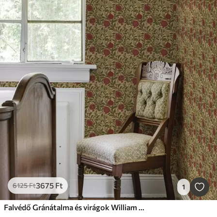
3675
Ft
6125
Ft
1
Falvédő Gránátalma és virágok William Morris stílusában