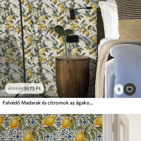
3675
Ft
6125
Ft
5
Falvédő Madarak és citromok az ágakon, akvarell botanikai rajz