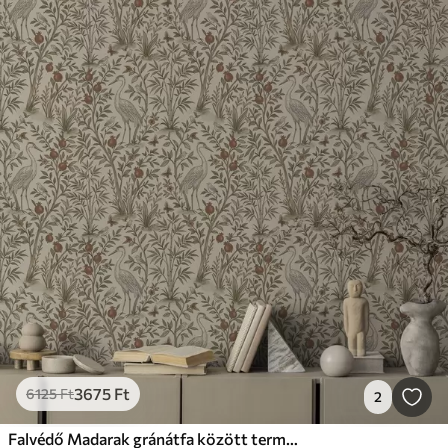
3675
Ft
6125
Ft
2
Falvédő Madarak gránátfa között természetes környezetben