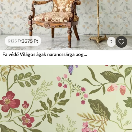
3675
Ft
6125
Ft
2
Falvédő Világos ágak narancssárga bogyókkal