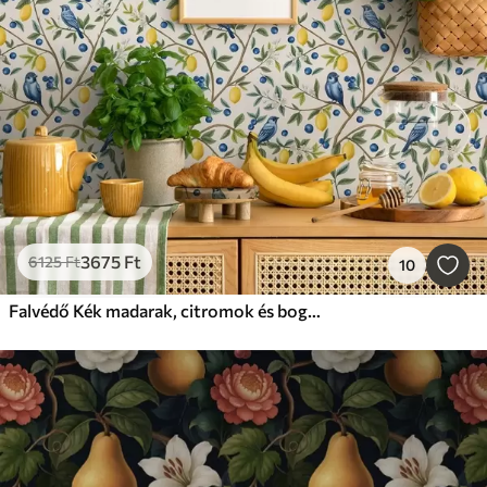
3675
Ft
6125
Ft
10
Falvédő Kék madarak, citromok és bogyós gyümölcsök fehér háttér előtt