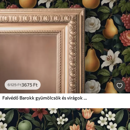
3675
Ft
6125
Ft
Falvédő Barokk gyümölcsök és virágok drámai sötét háttéren