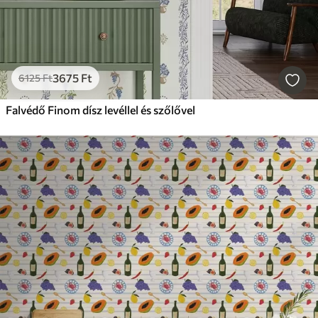
3675
Ft
6125
Ft
Falvédő Finom dísz levéllel és szőlővel