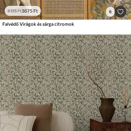
3675
Ft
6125
Ft
6
Falvédő Virágok és sárga citromok