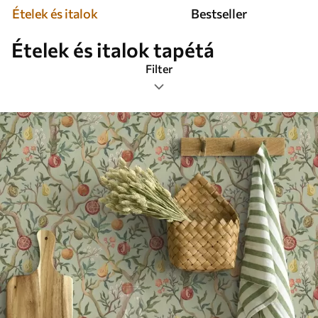
Ételek és italok
Bestseller
Ételek és italok tapétá
Filter
Címkék
Legnépszerűbb
Mindent visszaállítani