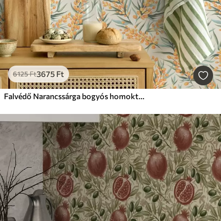
3675
Ft
6125
Ft
Falvédő Narancssárga bogyós homoktövis ágak, világos háttérrel