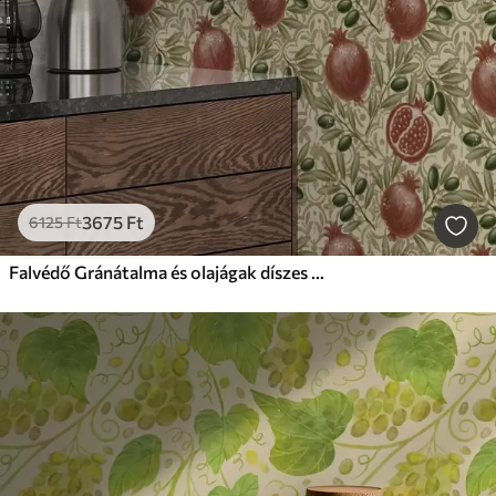
3675
Ft
6125
Ft
Falvédő Gránátalma és olajágak díszes háttér előtt