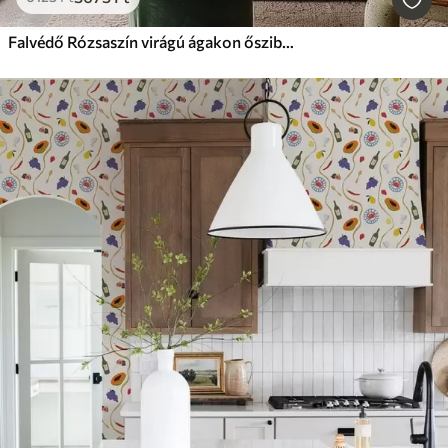
Falvédő Rózsaszín virágú ágakon őszibarackok, terrakotta talaj