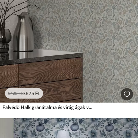
3675
Ft
6125
Ft
Falvédő Halk gránátalma és virág ágak vintage stílusban