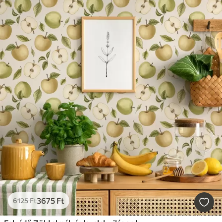
3675
Ft
6125
Ft