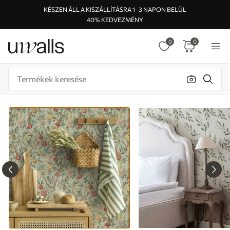
KÉSZEN ÁLL A KISZÁLLÍTÁSRA 1–3 NAPON BELÜL
40% KEDVEZMÉNY
0
0