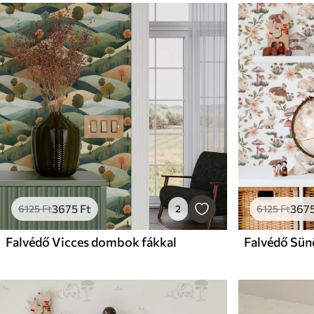
3675
Ft
367
6125
Ft
2
6125
Ft
Falvédő Vicces dombok fákkal