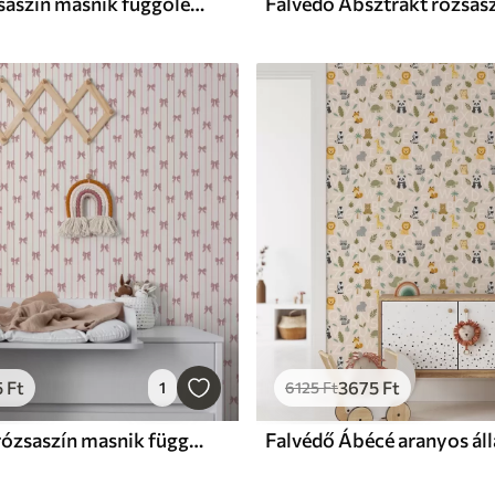
Falvédő Rózsaszín masnik függőleges csíkokban világos háttér előtt
5
Ft
3675
Ft
1
6125
Ft
Falvédő Kis rózsaszín masnik függőleges csíkokkal