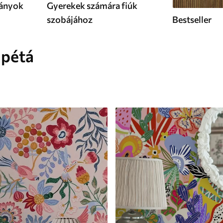
lányok
Gyerekek számára fiúk
szobájához
Bestseller
apétá