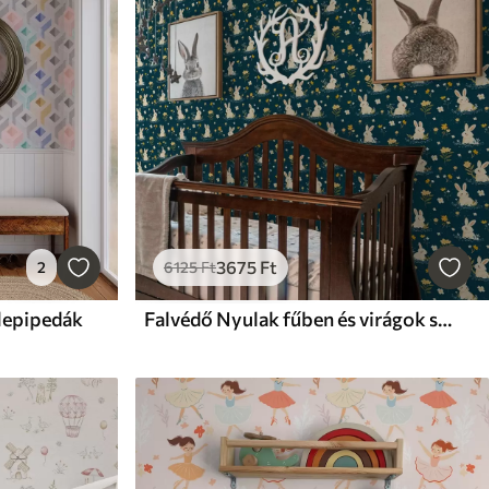
3675
Ft
2
6125
Ft
lepipedák
Falvédő Nyulak fűben és virágok sötét háttéren