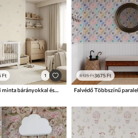
5
Ft
3675
Ft
1
6125
Ft
Falvédő Cuki minta bárányokkal és kis szívekkel
Falvédő Többszínű parale