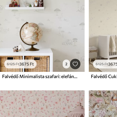
3675
Ft
367
6125
Ft
2
6125
Ft
Falvédő Minimalista szafari: elefántok, orrszarvúk, leopárdok és pálmafák