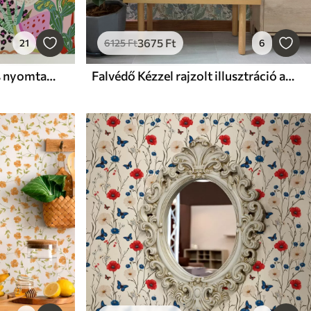
3675
Ft
21
6125
Ft
6
Falvédő Absztrakt virágos nyomtatás pop art stílusban
Falvédő Kézzel rajzolt illusztráció a rét virágai meleg színekben