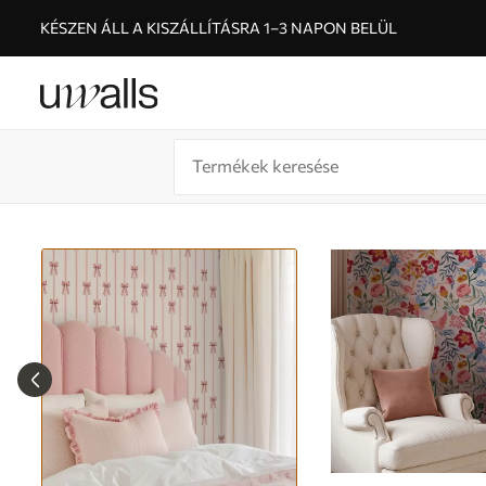
KÉSZEN ÁLL A KISZÁLLÍTÁSRA 1–3 NAPON BELÜL