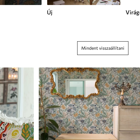
Új
Virág
Mindent visszaállítani