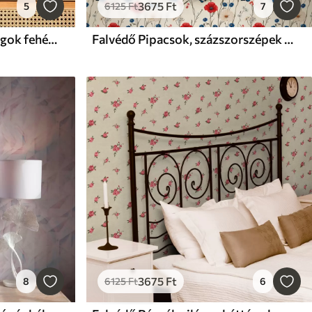
3675
Ft
5
6125
Ft
7
Falvédő Narancssárga virágok fehér háttéren
Falvédő Pipacsok, százszorszépek és pillangók fehér háttéren
3675
Ft
8
6125
Ft
6