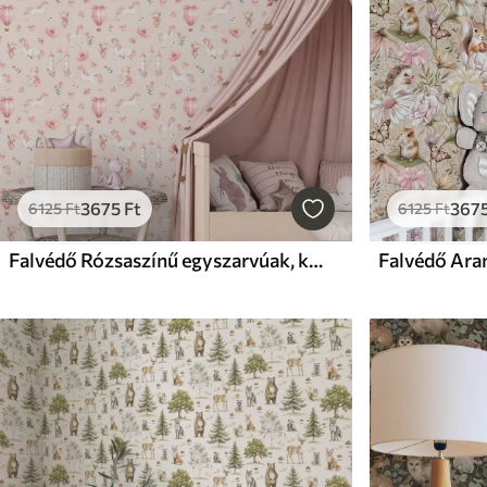
3675
Ft
367
6125
Ft
6125
Ft
Falvédő Rózsaszínű egyszarvúak, kislányok és egy kastély puha háttér előtt