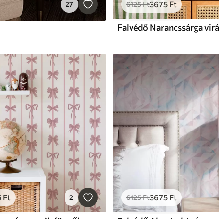
3675
Ft
27
6125
Ft
5
Ft
3675
Ft
2
6125
Ft