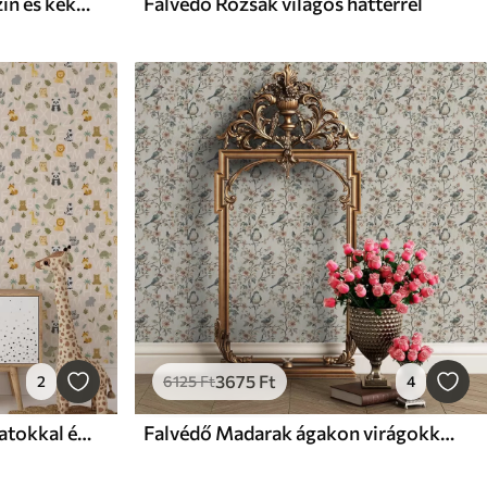
Falvédő Absztrakt rózsaszín és kék geometriai minták
Falvédő Rózsák világos háttérrel
3675
Ft
2
6125
Ft
4
Falvédő Ábécé aranyos állatokkal és növényekkel gyerekeknek
Falvédő Madarak ágakon virágokkal retro akvarell stílusban