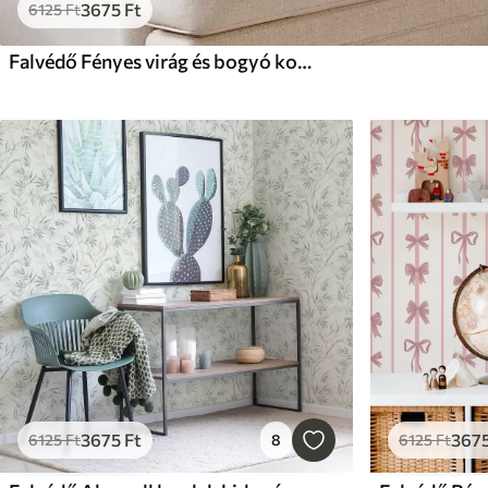
3675
Ft
6125
Ft
Falvédő Fényes virág és bogyó kompozíció papagájokkal
3675
Ft
367
6125
Ft
8
6125
Ft