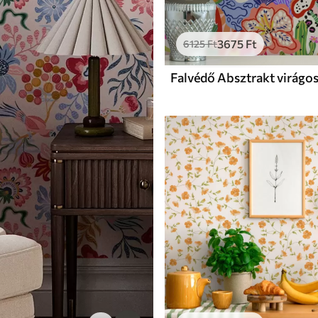
3675
Ft
6125
Ft