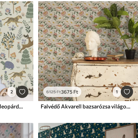
3675
Ft
2
6125
Ft
1
Falvédő Retro illusztráció leopárdokkal, fákkal és szarvasokkal
Falvédő Akvarell bazsarózsa világos színekben retro stílusban