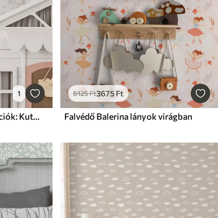
3675
Ft
1
6125
Ft
Falvédő Gyermekillusztrációk: Kutyák, kacsák, labdák, malom
Falvédő Balerina lányok virágban