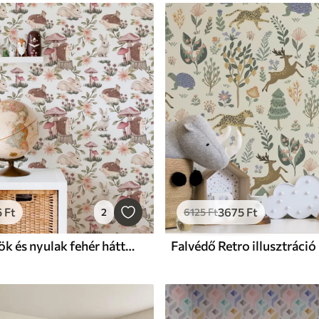
5
Ft
3675
Ft
2
6125
Ft
Falvédő Sünök és nyulak fehér háttéren finom virágokkal és gombákkal