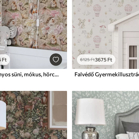
5
Ft
3675
Ft
6125
Ft
Falvédő Aranyos süni, mókus, hörcsög és pillangók virágokkal pasztell színekkel