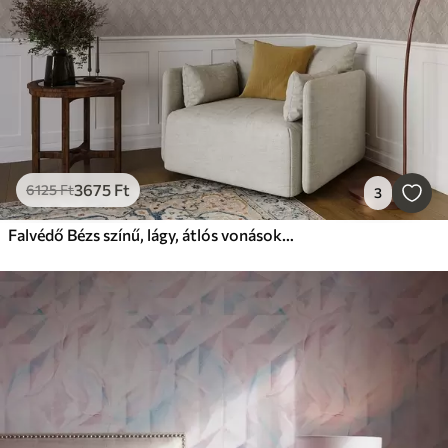
3675
Ft
6125
Ft
3
Falvédő Bézs színű, lágy, átlós vonásokból álló minta