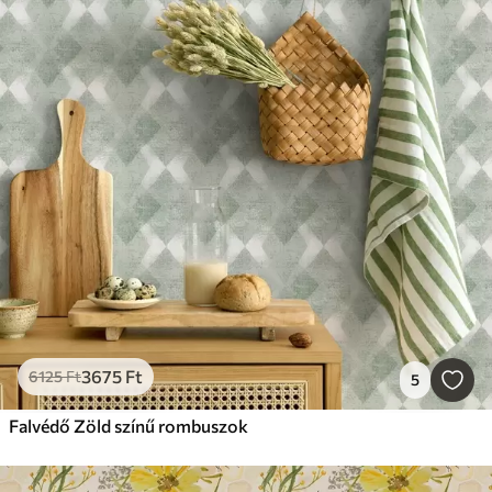
3675
Ft
6125
Ft
5
Falvédő Zöld színű rombuszok