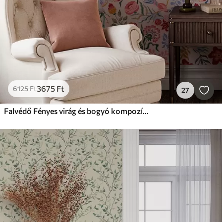
3675
Ft
6125
Ft
27
Falvédő Fényes virág és bogyó kompozíció papagájokkal