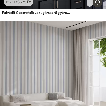
3675
Ft
6125
Ft
1
Falvédő Geometrikus sugárszerű gyémántok sötétkék háttérrel