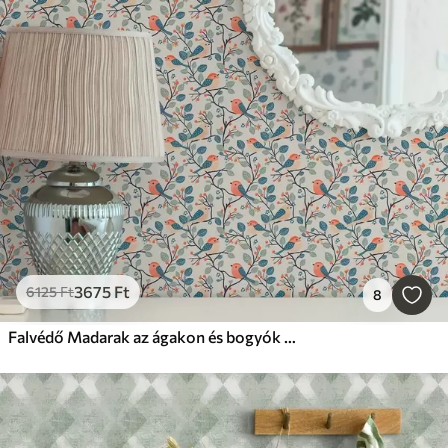
3675
Ft
6125
Ft
8
Falvédő Madarak az ágakon és bogyók meleg színekben