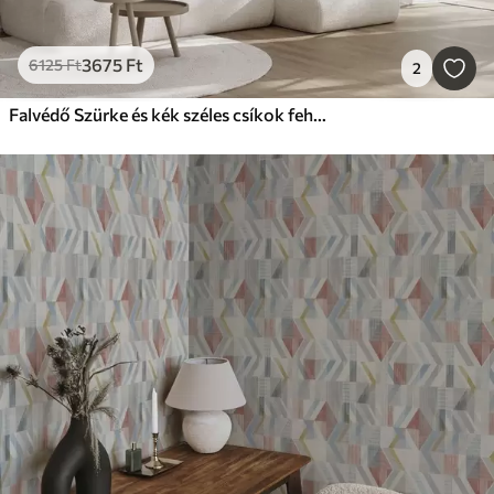
3675
Ft
6125
Ft
2
Falvédő Szürke és kék széles csíkok fehér alapon