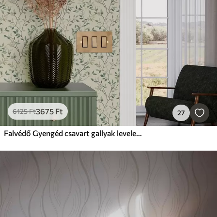
3675
Ft
6125
Ft
27
Falvédő Gyengéd csavart gallyak levelekkel