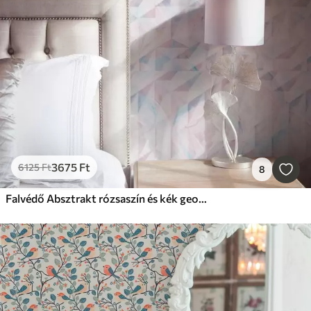
3675
Ft
6125
Ft
8
Falvédő Absztrakt rózsaszín és kék geometriai minták