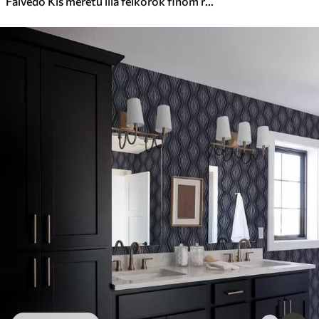
Falvédő Kis méretű lila félkörök finom rácson