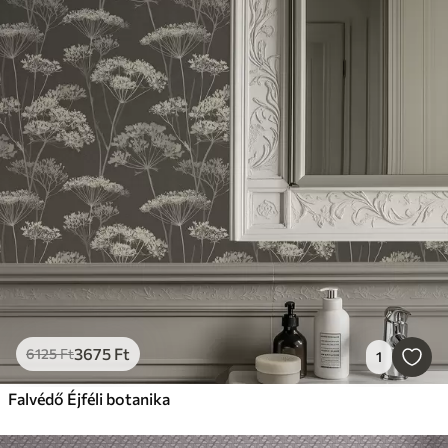
3675
Ft
6125
Ft
1
Falvédő Éjféli botanika