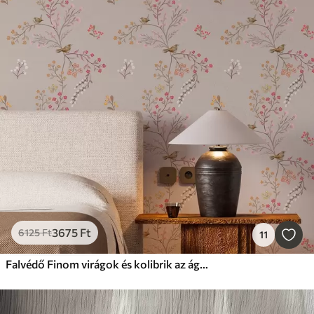
3675
Ft
6125
Ft
11
Falvédő Finom virágok és kolibrik az ágakon