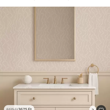
3675
Ft
6125
Ft
2