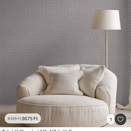
3675
Ft
6125
Ft
1