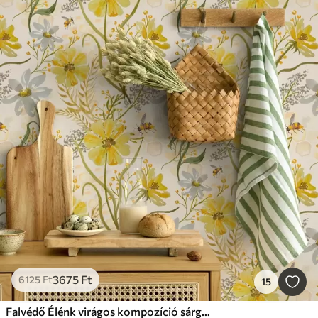
3675
Ft
6125
Ft
15
Falvédő Élénk virágos kompozíció sárga színben