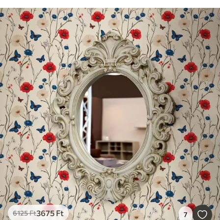
3675
Ft
6125
Ft
7