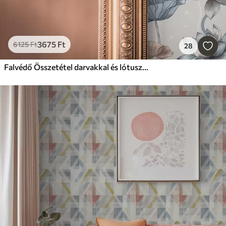
3675
Ft
6125
Ft
28
Falvédő Összetétel darvakkal és lótuszokkal pasztell színekben