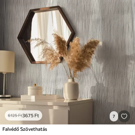
3675
Ft
6125
Ft
7
Falvédő Szövethatás