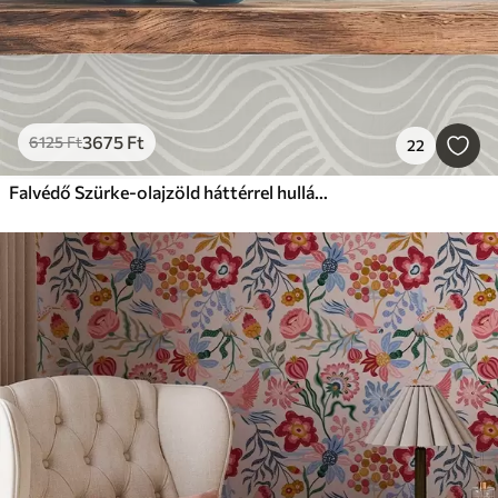
3675
Ft
6125
Ft
22
Falvédő Szürke-olajzöld háttérrel hullámok szövet textúrával