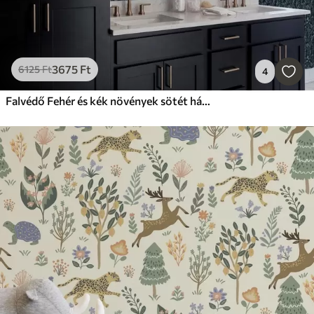
3675
Ft
6125
Ft
4
Falvédő Fehér és kék növények sötét háttéren