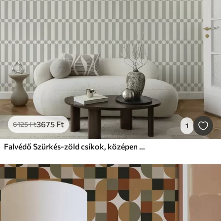
3675
Ft
6125
Ft
1
Falvédő Szürkés-zöld csíkok, középen körök sorával