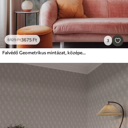
3675
Ft
6125
Ft
3
Falvédő Geometrikus mintázat, középen piros rombusz