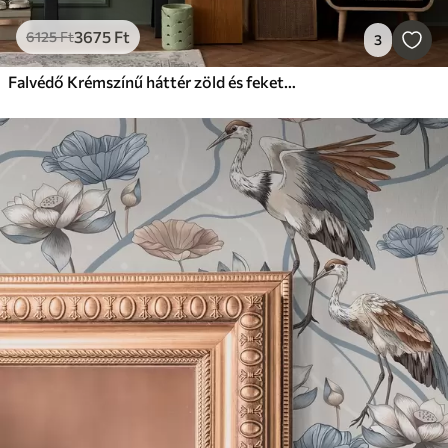
3675
Ft
6125
Ft
3
Falvédő Krémszínű háttér zöld és fekete csíkok keverékével