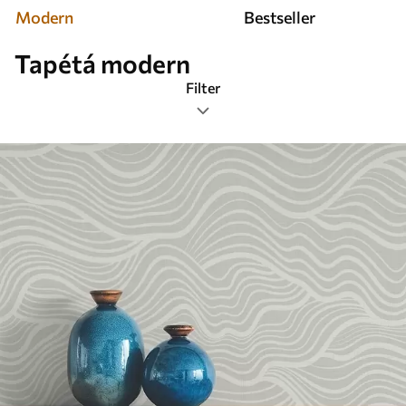
Modern
Bestseller
Tapétá modern
Filter
Címkék
Legnépszerűbb
Mindent visszaállítani