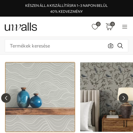
KÉSZEN ÁLL A KISZÁLLÍTÁSRA 1–3 NAPON BELÜL
40% KEDVEZMÉNY
0
0