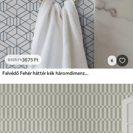
3675
Ft
6125
Ft
6
Falvédő Fehér háttér kék háromdimenziós geometriai kockákkal