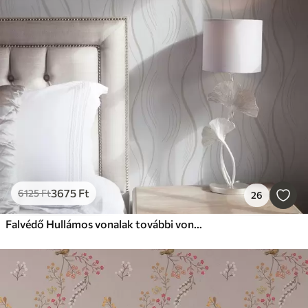
3675
Ft
6125
Ft
26
Falvédő Hullámos vonalak további vonásokkal modern stílusban