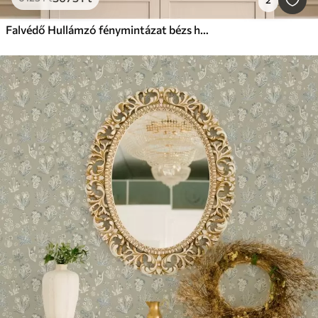
Falvédő Hullámzó fénymintázat bézs háttér előtt