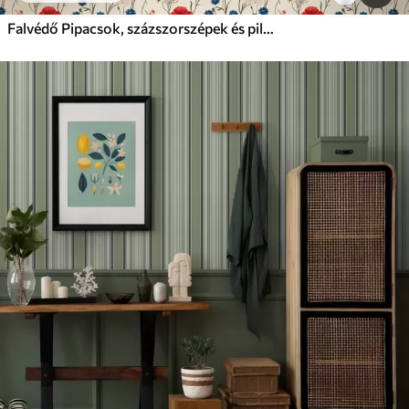
Falvédő Pipacsok, százszorszépek és pillangók fehér háttéren