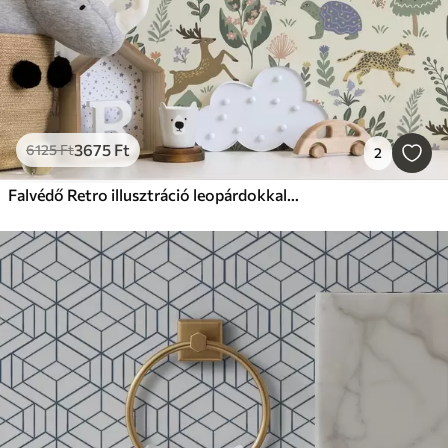
3675
Ft
6125
Ft
2
Falvédő Retro illusztráció leopárdokkal, fákkal és szarvasokkal