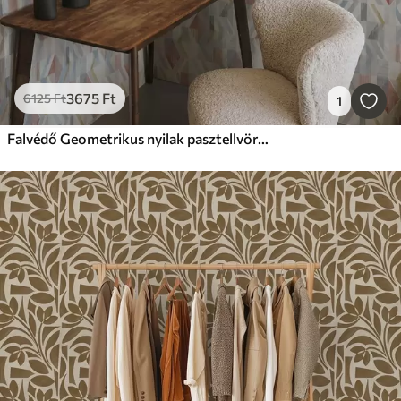
3675
Ft
6125
Ft
1
Falvédő Geometrikus nyilak pasztellvörös és kék árnyalatokban