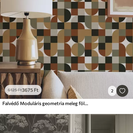
3675
Ft
6125
Ft
2
Falvédő Moduláris geometria meleg földszínekben