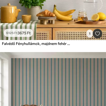
3675
Ft
6125
Ft
1
Falvédő Fényhullámok, majdnem fehér domborzat, minimális