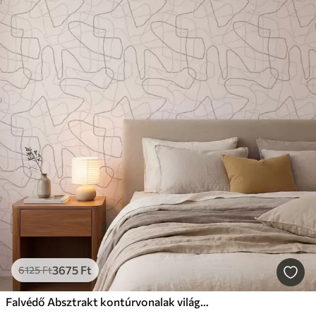
3675
Ft
6125
Ft
Falvédő Absztrakt kontúrvonalak világos háttér előtt