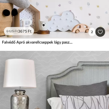
3675
Ft
6125
Ft
2
Falvédő Apró akvarellcseppek lágy pasztell színpalettán