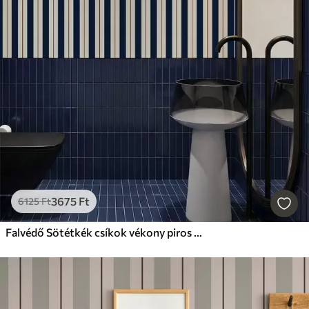
3675
Ft
6125
Ft
Falvédő Sötétkék csíkok vékony piros vonalakkal