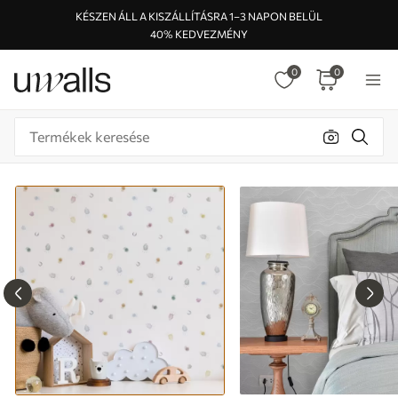
KÉSZEN ÁLL A KISZÁLLÍTÁSRA 1–3 NAPON BELÜL
40% KEDVEZMÉNY
0
0