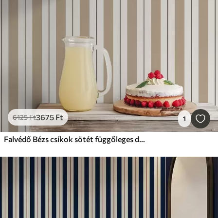
3675
Ft
6125
Ft
1
Falvédő Bézs csíkok sötét függőleges díszítéssel