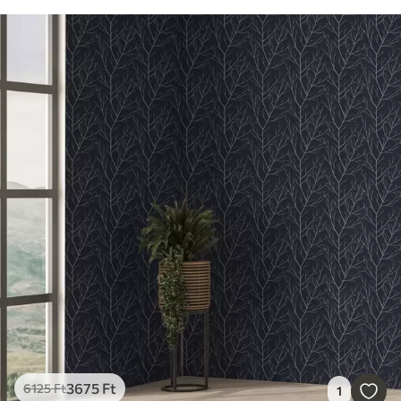
3675
Ft
6125
Ft
1