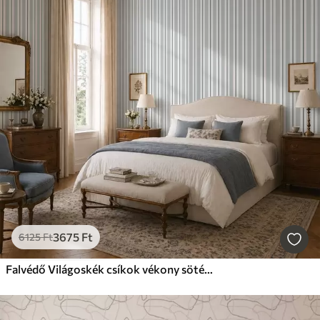
3675
Ft
6125
Ft
Falvédő Világoskék csíkok vékony sötét vonalakkal