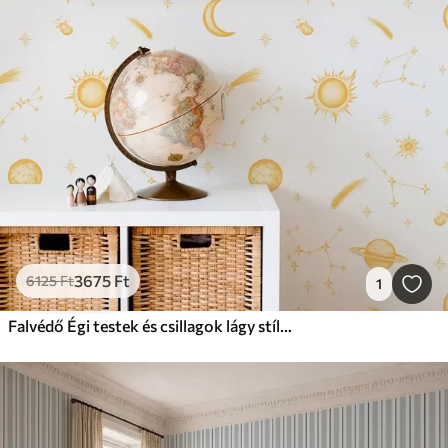
3675
Ft
6125
Ft
1
Falvédő Égi testek és csillagok lágy stílusban