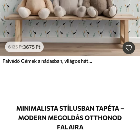
3675
Ft
6125
Ft
Falvédő Gémek a nádasban, világos háttér előtt
MINIMALISTA STÍLUSBAN TAPÉTA –
MODERN MEGOLDÁS OTTHONOD
FALAIRA