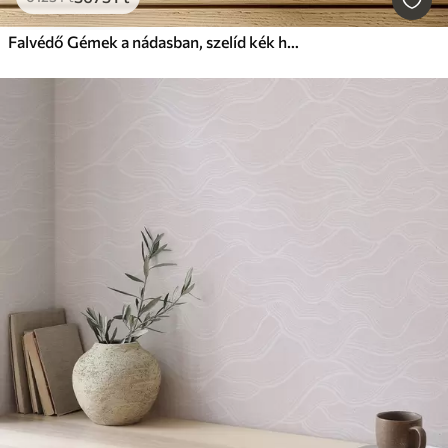
Falvédő Gémek a nádasban, szelíd kék háttér előtt