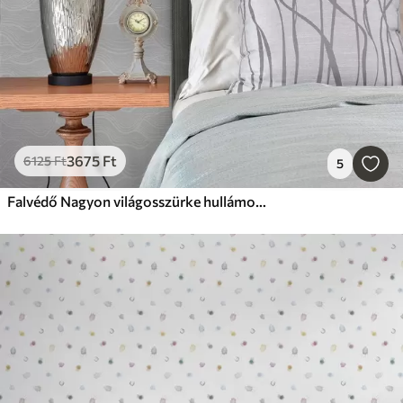
3675
Ft
6125
Ft
5
Falvédő Nagyon világosszürke hullámok finom vonalú ritmussal