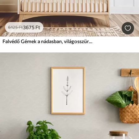
3675
Ft
6125
Ft
Falvédő Gémek a nádasban, világosszürke háttér előtt