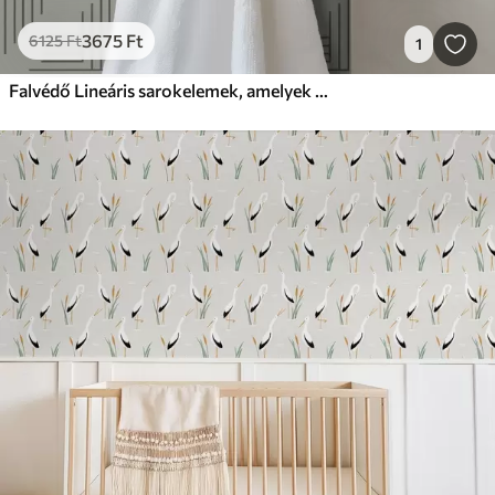
3675
Ft
6125
Ft
1
Falvédő Lineáris sarokelemek, amelyek meleg szürke négyzeteket alkotnak