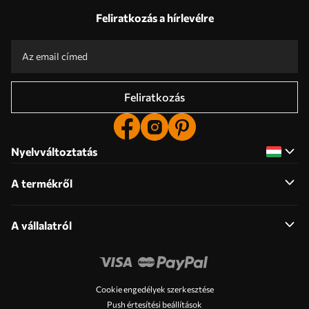
Válaszok:
1
Feliratkozás a hírlevélre
Gyártás egyedi méretek szerint
Vegyen részt a 2025-ös ünnepi akciókban és kapjon kedvezményt
Ingyenes professzionális képszerkesztés
Promo kódok kedvezményekkel rendelni!
Feliratkozás
Nyelvváltoztatás
A termékről
A vállalatról
Cookie engedélyek szerkesztése
Push értesítési beállítások