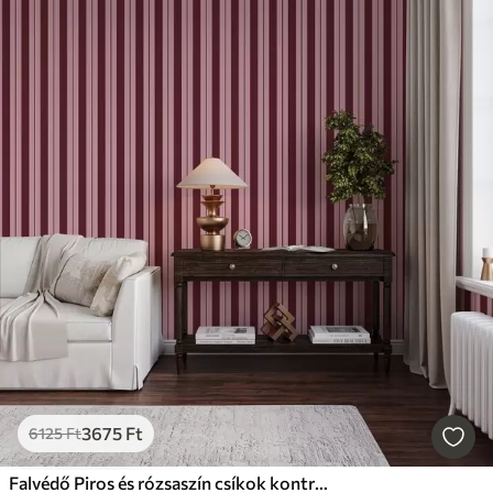
3675
Ft
6125
Ft
Falvédő Piros és rózsaszín csíkok kontrasztos vonalakkal