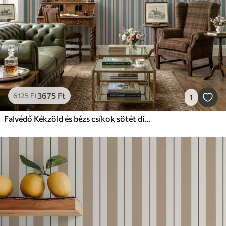
3675
Ft
6125
Ft
1
Falvédő Kékzöld és bézs csíkok sötét díszítéssel