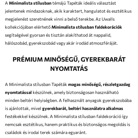
A
Minimalista stílusban
témájú Tapéták ideális választást
jelentenek mindazoknak, akik karaktert, hangulatot és esztétikus
megjelenést szeretnének vinni a belső terekbe. Az Uwalls
kollekciójában elérhető
Minimalista stílusban faldekorációk
segítségével gyorsan és tisztán alakíthatod át nappalid,
hálószobád, gyerekszobád vagy akár irodád atmoszféráját.
PRÉMIUM MINŐSÉGŰ, GYEREKBARÁT
NYOMTATÁS
A Minimalista stílusban Tapéták
magas minőségű, részletgazdag
nyomtatással
készülnek, amely biztonságosan használható
minden beltéri helyiségben. A felhasznált anyagok gyerekszobába
is ajánlottak, mivel
gyerekbarát, beltéri használatra alkalmas
festékekkel készülnek. A Minimalista stílusban faldekoráció így
nemcsak esztétikus, hanem praktikus és biztonságos megoldás is
családok és irodai terek számára egyaránt.