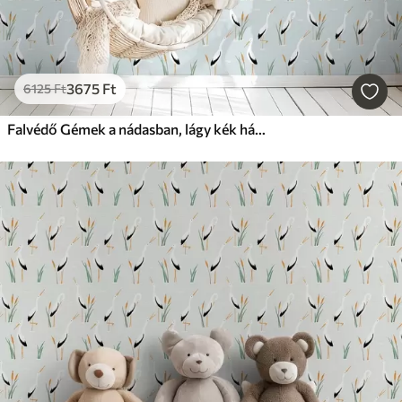
3675
Ft
6125
Ft
Falvédő Gémek a nádasban, lágy kék háttér előtt