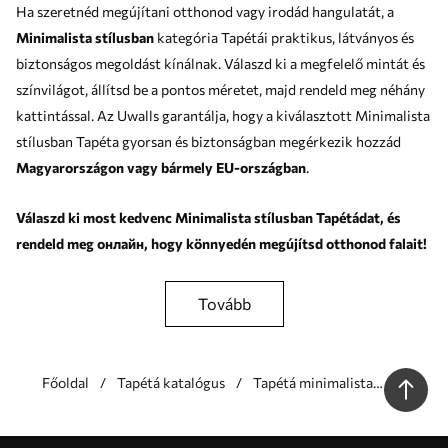
Ha szeretnéd megújítani otthonod vagy irodád hangulatát, a
Minimalista stílusban
kategória Tapétái praktikus, látványos és
biztonságos megoldást kínálnak. Válaszd ki a megfelelő mintát és
színvilágot, állítsd be a pontos méretet, majd rendeld meg néhány
kattintással. Az Uwalls garantálja, hogy a kiválasztott Minimalista
stílusban Tapéta gyorsan és biztonságban megérkezik hozzád
Magyarországon vagy bármely EU-országban
.
Válaszd ki most kedvenc Minimalista stílusban Tapétádat, és
rendeld meg онлайн, hogy könnyedén megújítsd otthonod falait!
tovább
Főoldal
Tapétá katalógus
Tapétá minimalista
stílusban
Előnyeink