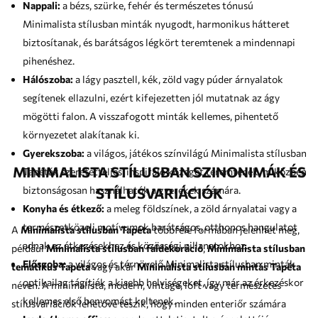
Nappali:
a bézs, szürke, fehér és természetes tónusú
Minimalista stílusban minták nyugodt, harmonikus hátteret
biztosítanak, és barátságos légkört teremtenek a mindennapi
pihenéshez.
Hálószoba:
a lágy pasztell, kék, zöld vagy púder árnyalatok
segítenek ellazulni, ezért kifejezetten jól mutatnak az ágy
mögötti falon. A visszafogott minták kellemes, pihentető
környezetet alakítanak ki.
Gyerekszoba:
a világos, játékos színvilágú Minimalista stílusban
MINIMALISTA STÍLUSBAN SZINONIMÁK ÉS
Tapéták szeretetteljes, inspiráló közeget teremtenek, miközben
biztonságosan használhatók a gyerekek számára.
STÍLUSVARIÁCIÓK
Konyha és étkező:
a meleg földszínek, a zöld árnyalatai vagy a
természetközeli motívumok barátságos, otthonos hangulatot
A
Minimalista stílusban Tapéta
többféle formában jelenhet meg,
adnak az étkezésekhez és közösségi pillanatokhoz.
például
Minimalista stílusban faldekoráció
,
Minimalista stílusban
Előszoba:
a világos és térnövelő Minimalista stílusban minták
tematikus Tapéta
vagy akár
Minimalista stílusban mintás Tapéta
optikailag tágítják a kisebb helyiségeket, így már az érkezéskor
néven. A minimalista, modern, vintage, loft vagy természetes
kellemes első benyomást keltenek.
stílusvariációk lehetővé teszik, hogy minden enteriőr számára