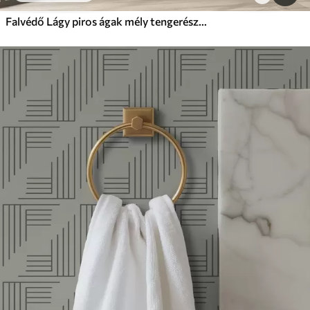
Falvédő Lágy piros ágak mély tengerészkék háttéren