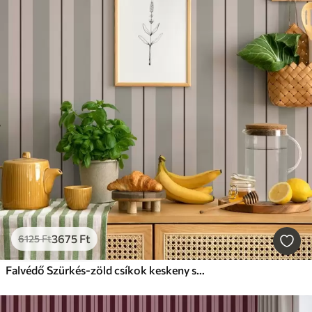
3675
Ft
6125
Ft
Falvédő Szürkés-zöld csíkok keskeny sötét díszítéssel