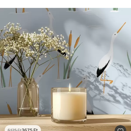
3675
Ft
6125
Ft