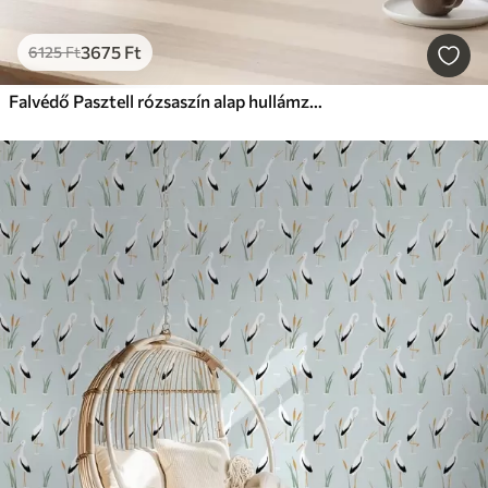
3675
Ft
6125
Ft
Falvédő Pasztell rózsaszín alap hullámzó vonalakkal