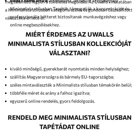
Iroda / home office:
a rendezett, letisztult színpalettájú
megtalálható legyen a tökéletes megoldás. Az Uwalls kínálatában
Minimalista stílusban Tapéták támogatják a koncentrációt és
a Minimalista stílusban kategória széles és gondosan összeállított
professzionális hátteret biztosítanak munkavégzéshez vagy
választéka érhető el.
online megbeszélésekhez.
MIÉRT ÉRDEMES AZ UWALLS
MINIMALISTA STÍLUSBAN KOLLEKCIÓJÁT
VÁLASZTANI?
kiváló minőségű, gyerekbarát nyomtatás minden helyiséghez;
szállítás Magyarországra és bármely EU-tagországba;
széles mintaválaszték a Minimalista stílusban témakörén belül;
többféle méret és arány a falhoz igazítva;
egyszerű online rendelés, gyors feldolgozás.
RENDELD MEG MINIMALISTA STÍLUSBAN
TAPÉTÁDAT ONLINE