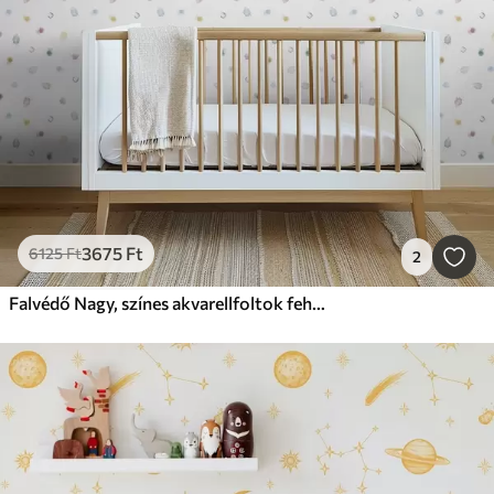
3675
Ft
6125
Ft
2
Falvédő Nagy, színes akvarellfoltok fehér papíron