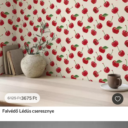
3675
Ft
6125
Ft
Falvédő Lédús cseresznye