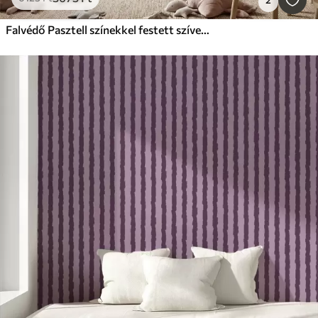
Falvédő Pasztell színekkel festett szívek lágy, világos háttér előtt