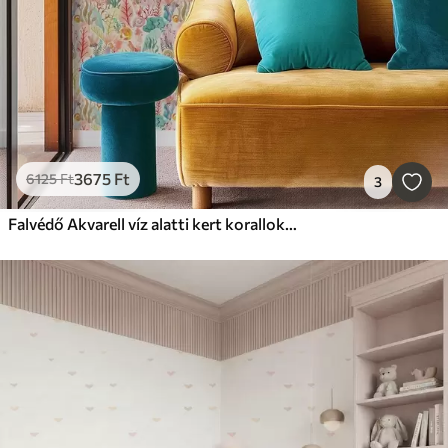
3675
Ft
6125
Ft
3
Falvédő Akvarell víz alatti kert korallokkal és tengeri moszatokkal