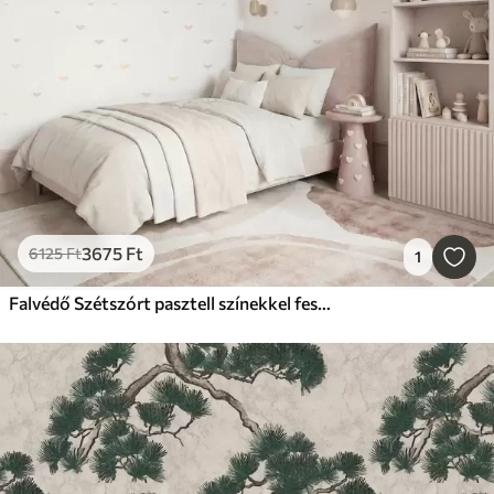
3675
Ft
6125
Ft
1
Falvédő Szétszórt pasztell színekkel festett szívek világos háttér előtt