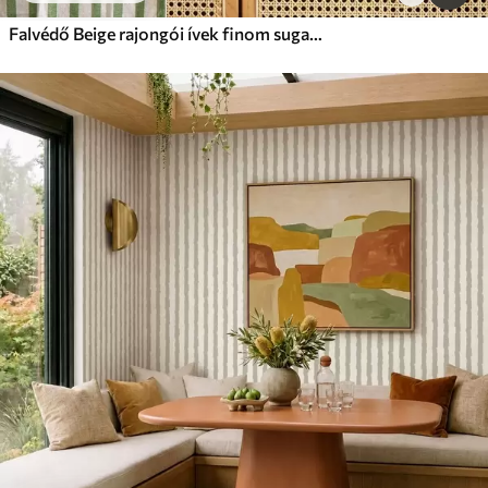
Falvédő Beige rajongói ívek finom sugarakkal világos háttér előtt