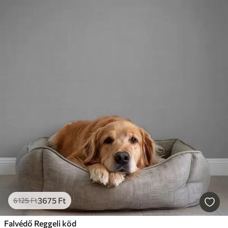
3675
Ft
6125
Ft
Falvédő Reggeli köd