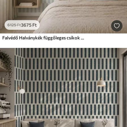
3675
Ft
6125
Ft
Falvédő Halványkék függőleges csíkok világos háttér előtt