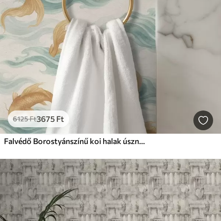
3675
Ft
6125
Ft
Falvédő Borostyánszínű koi halak úsznak a lágy türkizkék hullámok között