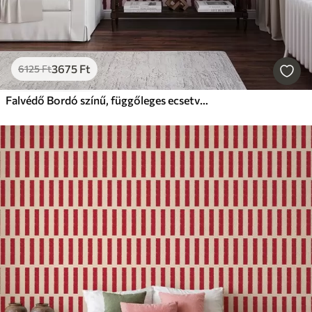
3675
Ft
6125
Ft
Falvédő Bordó színű, függőleges ecsetvonások rózsaszín háttér előtt