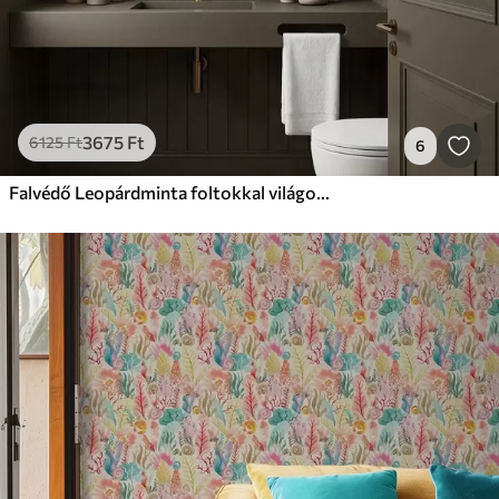
3675
Ft
6125
Ft
6
Falvédő Leopárdminta foltokkal világos háttér előtt