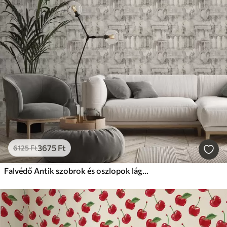
3675
Ft
6125
Ft
Falvédő Antik szobrok és oszlopok lágy bézs-szürke árnyalatokban