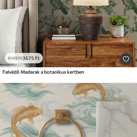
3675
Ft
6125
Ft
Falvédő Madarak a botanikus kertben