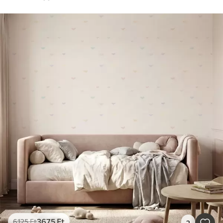
3675
Ft
6125
Ft
2