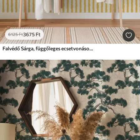
3675
Ft
6125
Ft
Falvédő Sárga, függőleges ecsetvonások világos háttér előtt