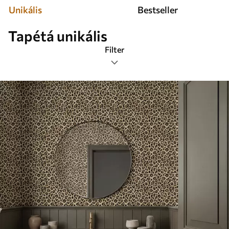
Unikális
Bestseller
Tapétá unikális
Filter
Címkék
Legnépszerűbb
Mindent visszaállítani