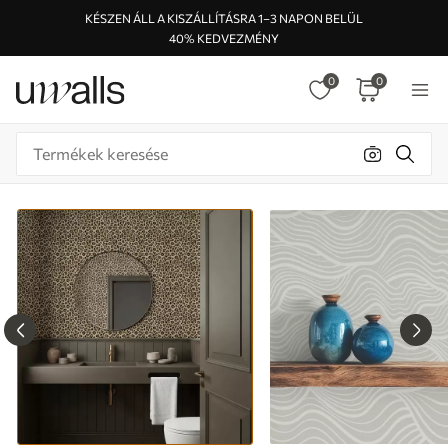
KÉSZEN ÁLL A KISZÁLLÍTÁSRA 1–3 NAPON BELÜL
40% KEDVEZMÉNY
0
0