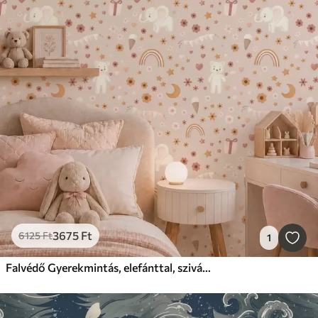
3675
Ft
6125
Ft
1
Falvédő Gyerekmintás, elefánttal, szivárvánnyal és virágokkal