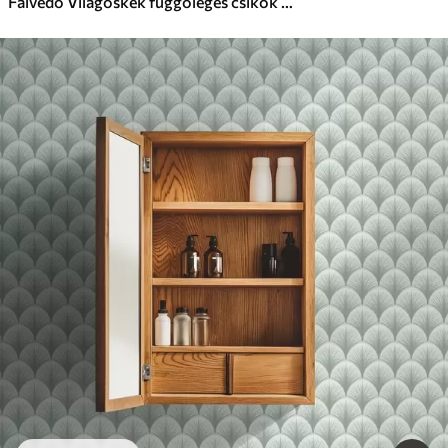
Falvédő Világoskék függőleges csíkok világos háttér előtt