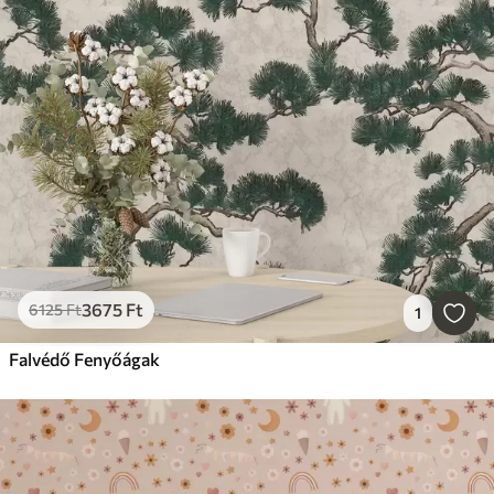
3675
Ft
6125
Ft
1
Falvédő Fenyőágak