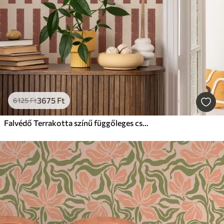
3675
Ft
6125
Ft
Falvédő Terrakotta színű függőleges csíkok világos háttér előtt