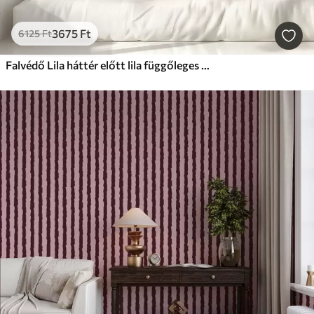
3675
Ft
6125
Ft
Falvédő Lila háttér előtt lila függőleges ecsetvonások