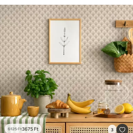
3675
Ft
6125
Ft
3