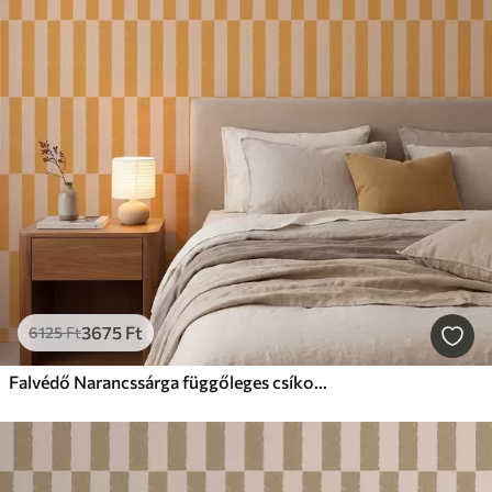
3675
Ft
6125
Ft
Falvédő Narancssárga függőleges csíkok bézs alapon