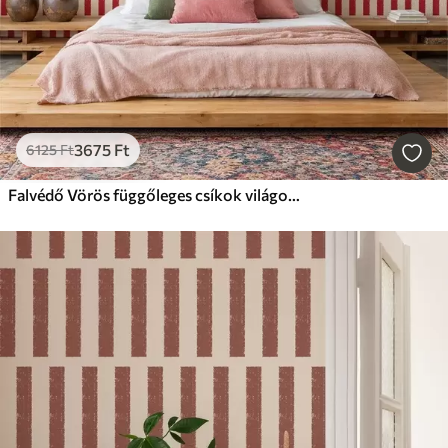
3675
Ft
6125
Ft
Falvédő Vörös függőleges csíkok világos háttér előtt