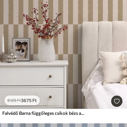
3675
Ft
6125
Ft
Falvédő Barna függőleges csíkok bézs alapon