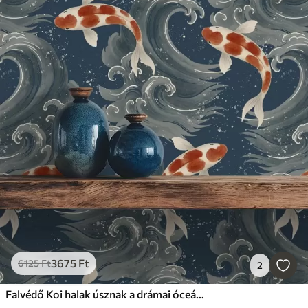
3675
Ft
6125
Ft
2
Falvédő Koi halak úsznak a drámai óceáni hullámok között