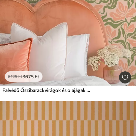
3675
Ft
6125
Ft
Falvédő Őszibarackvirágok és olajágak lágy háttér előtt