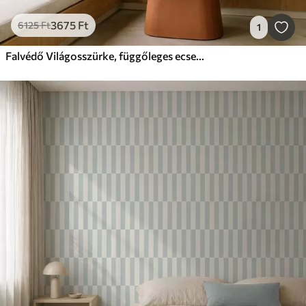
3675
Ft
6125
Ft
1
Falvédő Világosszürke, függőleges ecsetvonások világos háttér előtt