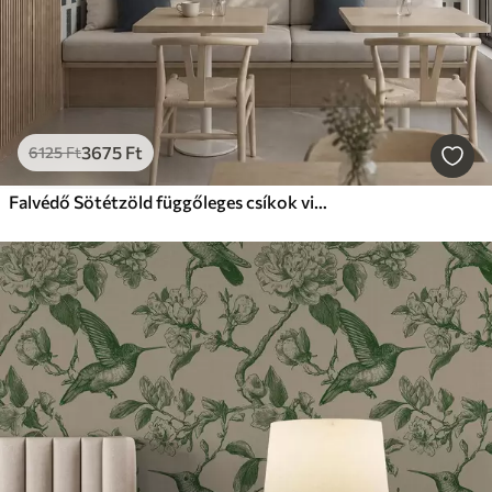
3675
Ft
6125
Ft
Falvédő Sötétzöld függőleges csíkok világos háttér előtt