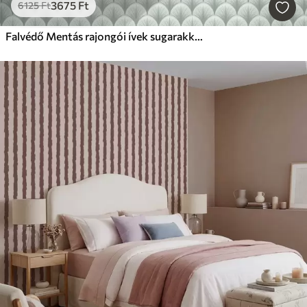
3675
Ft
6125
Ft
Falvédő Mentás rajongói ívek sugarakkal, lágy zöldes háttérrel